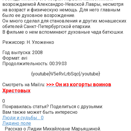
возрождаемой Александро-Невской Лавры, несмотря
на возраст и физическую немощь. Для него главным
было ее духовное возрождение.
Он много сделал для становления и других монашеских
обителей Санкт-Петербургской епархии.
В фильме о нем вспоминают духовные чада батюшки.
Режиссер: Н. Уложенко
Год выпуска: 2008
Формат: avi
Продолжительность: 00:39:03
{youtube}V5eRvLrbSqc{/youtube}
>>> Он из когорты воинов
Смотреть на Mail.ru:
Христовых
0
Понравилась статья? Поделиться с друзьями:
Вам также может быть интересно
Люди и судьбы...
0
Лидино поле
Рассказ о Лидии Михайловне Марьяшиной.