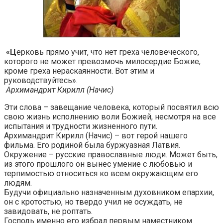
«Ц
ерковь прямо учит, что нет греха человеческого,
которого не может превозмочь милосердие Божие,
кроме греха нераскаянности. Вот этим и
руководствуйтесь».
Архимандрит Кирилл (Начис)
Эти слова – завещание человека, который посвятил всю
свою жизнь исполнению воли Божией, несмотря на все
испытания и трудности жизненного пути.
Архимандрит Кирилл (Начис) – вот герой нашего
фильма. Его родиной была буржуазная Латвия.
Окружение – русские православные люди. Может быть,
из этого прошлого он вынес умение с любовью и
терпимостью относиться ко всем окружающим его
людям.
Будучи официально назначенным духовником епархии,
он с кротостью, но твердо учил не осуждать, не
завидовать, не роптать.
Господь именно его избрал первым наместником