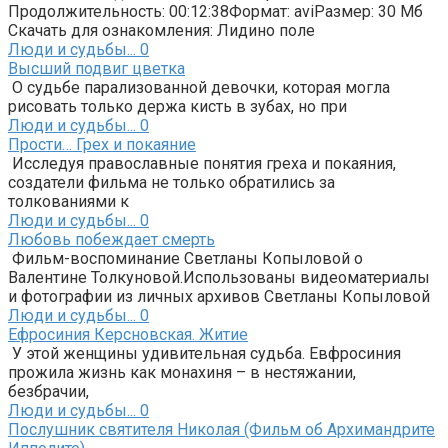
Продолжительность: 00:12:38Формат: aviРазмер: 30 Мб
Скачать для ознакомления: Лидино поле
Люди и судьбы...
0
Высший подвиг цветка
О судьбе парализованной девочки, которая могла
рисовать только держа кисть в зубах, но при
Люди и судьбы...
0
Прости… Грех и покаяние
Исследуя православные понятия греха и покаяния,
создатели фильма не только обратились за
толкованиями к
Люди и судьбы...
0
Любовь побеждает смерть
Фильм-воспоминание Светланы Копыловой о
Валентине Толкуновой.Использованы видеоматериалы
и фотографии из личных архивов Светланы Копыловой
Люди и судьбы...
0
Ефросиния Керсновская. Житие
У этой женщины удивительная судьба. Евфросиния
прожила жизнь как монахиня – в нестяжании,
безбрачии,
Люди и судьбы...
0
Послушник святителя Николая (Фильм об Архимандрите