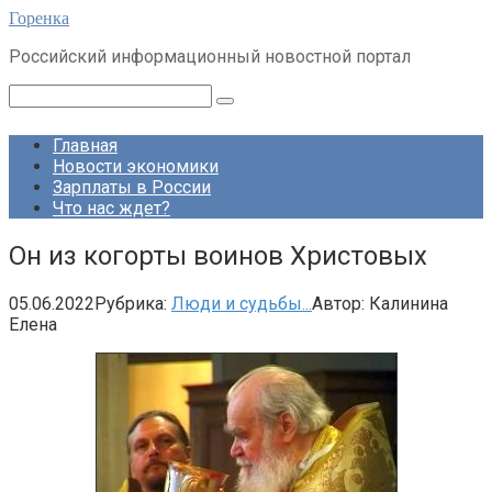
Перейти
Горенка
к
Российский информационный новостной портал
контенту
Поиск:
Главная
Новости экономики
Зарплаты в России
Что нас ждет?
Он из когорты воинов Христовых
05.06.2022
Рубрика:
Люди и судьбы...
Автор:
Калинина
Елена