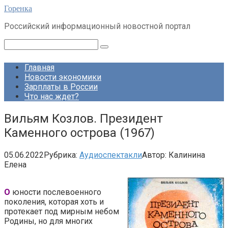
Перейти
Горенка
к
Российский информационный новостной портал
контенту
Поиск:
Главная
Новости экономики
Зарплаты в России
Что нас ждет?
Вильям Козлов. Президент
Каменного острова (1967)
05.06.2022
Рубрика:
Аудиоспектакли
Автор:
Калинина
Елена
О
юности послевоенного
поколения, которая хоть и
протекает под мирным небом
Родины, но для многих