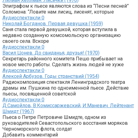
Лилиан Хеллман. Лисички (1976)
Эпиграфом к пьесе являются слова из “Песни песней”
Соломона: “Ловите нам лисиц, лисенят, которые
Аудиоспектакли
0
Николай Богданов. Первая девушка (1959)
Саня стала первой девушкой, которая вступила в
недавно созданную комсомольскую организацию
своего села. Вскоре
Аудиоспектакли
0
Васил Цонев. До свиданья, друзья! (1970)
Секретарь районного комитета Пешо прибывает на
новое место работы. Сделать жизнь людей не хуже
Аудиоспектакли
0
Алексей Арбузов. Годы странствий (1954)
Радиокомпозиция спектакля Ленинградского театра
драмы им. Пушкина по одноименной пьесе. Действие
пьесы, посвященной советской
Аудиоспектакли
0
Д.Самойлов, В.Комиссаржевский, И.Маневич. Лейтенант
Шмидт (1967)
Пьеса о Петре Петровиче Шмидте, одном из
руководителей Севастопольского восстания моряков
Черноморского флота, солдат
Добавить комментарий