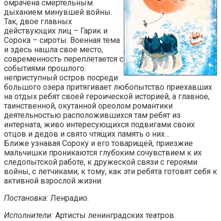
омрачена смертельным
дыханием минувшей войны.
Так, двое главных
действующих лиц – Гарик и
Сорока – сироты. Военная тема
и здесь нашла свое место,
современность переплетается с
событиями прошлого:
неприступный остров посреди
большого озера притягивает любопытство приехавших
на отдых ребят своей героической историей, а главное,
таинственной, окутанной ореолом романтики
деятельностью расположившихся там ребят из
интерната, живо интересующихся подвигами своих
отцов и дедов и свято чтящих память о них…
Ближе узнавая Сороку и его товарищей, приезжие
мальчишки проникаются глубоким сочувствием к их
следопытской работе, к дружеской связи с героями
войны, с летчиками, к тому, как эти ребята готовят себя к
активной взрослой жизни.
Постановка:
Ленрадио.
Исполнители:
Артисты ленинградских театров.