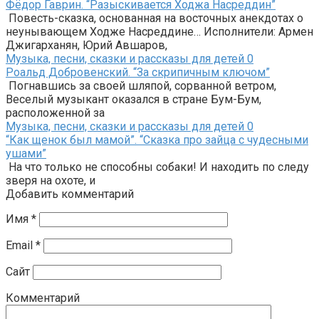
Фёдор Гаврин. “Разыскивается Ходжа Насреддин”
Повесть-сказка, основанная на восточных анекдотах о
неунывающем Ходже Насреддине… Исполнители: Армен
Джигарханян, Юрий Авшаров,
Музыка, песни, сказки и рассказы для детей
0
Роальд Добровенский. “За скрипичным ключом”
Погнавшись за своей шляпой, сорванной ветром,
Веселый музыкант оказался в стране Бум-Бум,
расположенной за
Музыка, песни, сказки и рассказы для детей
0
“Как щенок был мамой”. “Сказка про зайца с чудесными
ушами”
На что только не способны собаки! И находить по следу
зверя на охоте, и
Добавить комментарий
Имя
*
Email
*
Сайт
Комментарий