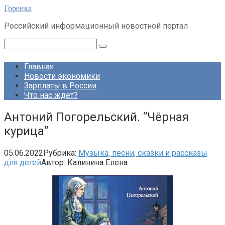
Перейти
Горенка
к
Российский информационный новостной портал
контенту
Поиск:
Главная
Новости экономики
Зарплаты в России
Что нас ждет?
Антоний Погорельский. “Чёрная
курица”
05.06.2022
Рубрика:
Музыка, песни, сказки и рассказы
для детей
Автор:
Калинина Елена