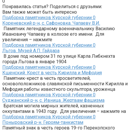
0
Понравилась статья? Поделиться с друзьями:
Вам также может быть интересно
Подборка памятников Курской губернии
0
Кореневский р-н, с. Сафоновка. Чапаеву В.И.
Памятник легендарному военначальнику Василию
Ивановичу Чапаеву в колхозе его имени. Для
увеличения – нажмите
Подборка памятников Курской губернии
0
Льгов. Музей А.П. Гайдара
В доме под номером 31 по улице Карла Либкнехта
города Льгова в январе 1904
Подборка памятников Курской губернии
0
Кшенский. Крест в честь Кирилла и Мефодия
Памятник-крест в честь просветителей,
основоположников славянской письменности Кирилла и
Мефодия работы известного скульптора, уроженца
Подборка памятников Курской губернии
0
Суджанский р-н, с. Ивница. Жертвам фашизма
Братская могила мирных жителей, казненных
оккупантами в 1943 году. Для увеличения – нажмите на
Подборка памятников Курской губернии
0
Поныровский р-н. Героям-танкистам
Памятный знак в честь героев 19-го Перекопского