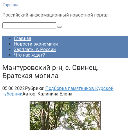
Перейти
Горенка
к
Российский информационный новостной портал
контенту
Поиск:
Главная
Новости экономики
Зарплаты в России
Что нас ждет?
Мантуровский р-н, с. Свинец.
Братская могила
05.06.2022
Рубрика:
Подборка памятников Курской
губернии
Автор:
Калинина Елена