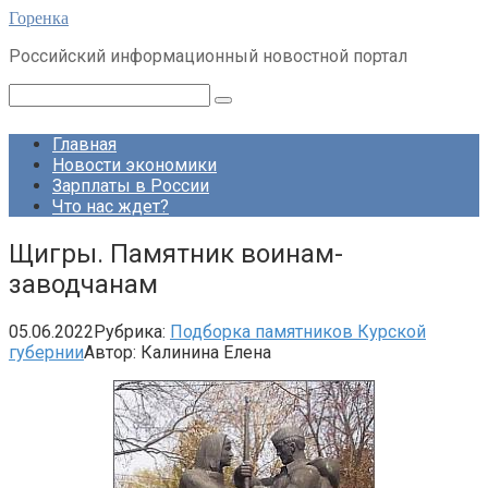
Перейти
Горенка
к
Российский информационный новостной портал
контенту
Поиск:
Главная
Новости экономики
Зарплаты в России
Что нас ждет?
Щигры. Памятник воинам-
заводчанам
05.06.2022
Рубрика:
Подборка памятников Курской
губернии
Автор:
Калинина Елена