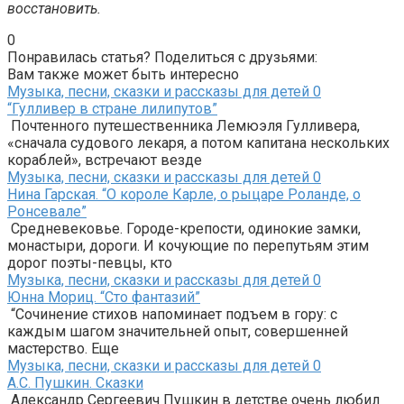
восстановить.
0
Понравилась статья? Поделиться с друзьями:
Вам также может быть интересно
Музыка, песни, сказки и рассказы для детей
0
“Гулливер в стране лилипутов”
Почтенного путешественника Лемюэля Гулливера,
«сначала судового лекаря, а потом капитана нескольких
кораблей», встречают везде
Музыка, песни, сказки и рассказы для детей
0
Нина Гарская. “О короле Карле, о рыцаре Роланде, о
Ронсевале”
Средневековье. Городе-крепости, одинокие замки,
монастыри, дороги. И кочующие по перепутьям этим
дорог поэты-певцы, кто
Музыка, песни, сказки и рассказы для детей
0
Юнна Мориц. “Сто фантазий”
“Сочинение стихов напоминает подъем в гору: с
каждым шагом значительней опыт, совершенней
мастерство. Еще
Музыка, песни, сказки и рассказы для детей
0
А.С. Пушкин. Сказки
Александр Сергеевич Пушкин в детстве очень любил