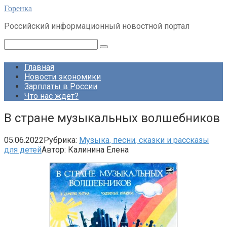
Перейти
Горенка
к
Российский информационный новостной портал
контенту
Поиск:
Главная
Новости экономики
Зарплаты в России
Что нас ждет?
В стране музыкальных волшебников
05.06.2022
Рубрика:
Музыка, песни, сказки и рассказы
для детей
Автор:
Калинина Елена