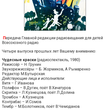
П
ередача Главной редакции радиовещания для детей
Всесоюзного радио.
Четыре выпуска прошлых лет Вашему вниманию:
Чудесные краски
(радиоспектакль, 1980)
Режиссёр
– Н. Грунин
Звукорежиссёры – Б. Жормиков, А Рымаренко
Редактор М.Бутырскaя.
Действующие лица и исполнители:
Витя – Г.Иванова
Полифон – В.Дугин, поёт В.Хачатуров
Скрипка – Л.Кузнецова, поёт Л.Долина
Тромбон – А.Кузнецов
Контрабас – И.Сомов
Тембр – М.Болотников, поёт В.Чемоданов