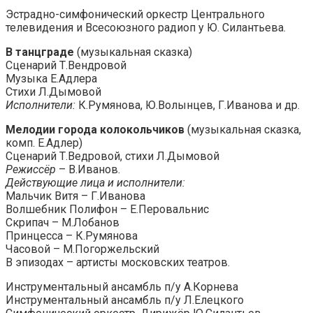
Эстрадно-симфонический оркестр Центрального
телевидения и Всесоюзного радиоп у Ю. Силантьева.
В танцграде
(музыкальная сказка)
Сценарий Т.Вендровой
Музыка Е.Адлера
Стихи Л.Дымовой
Исполнители:
К.Румянова, Ю.Волынцев, Г.Иванова и др.
Мелодии города колокольчиков
(музыкальная сказка,
комп. Е.Адлер)
Сценарий Т.Ведровой, стихи Л.Дымовой
Режиссёр
– В.Иванов.
Действующие лица и исполнители:
Мальчик Витя – Г.Иванова
Волшебник Полифон – Е.Перовальнис
Скрипач – М.Лобанов
Принцесса – К.Румянова
Часовой – М.Погоржельский
В эпизодах – артисты московских театров.
Инструментальный ансамбль п/у А.Корнева
Инструментальный ансамбль п/у Л.Елецкого