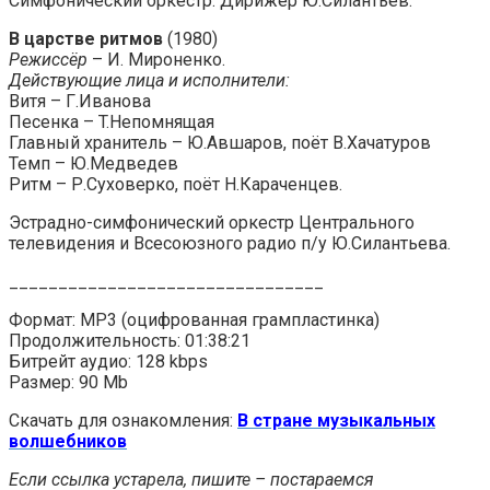
Симфонический оркестр. Дирижёр Ю.Силантьев.
В царстве ритмов
(1980)
Режиссёр
– И. Мироненко.
Действующие лица и исполнители:
Витя – Г.Иванова
Песенка – T.Непомнящая
Главный хранитель – Ю.Авшаров, поёт В.Хачатуров
Темп – Ю.Медведев
Ритм – Р.Суховерко, поёт Н.Караченцев.
Эстрадно-симфонический оркестр Центрального
телевидения и Всесоюзного радио п/у Ю.Силантьева.
________________________________
Формат: MP3 (оцифрованная грампластинка)
Продолжительность: 01:38:21
Битрейт аудио: 128 kbps
Размер: 90 Mb
Скачать для ознакомления:
В стране музыкальных
волшебников
Если ссылка устарела, пишите – постараемся