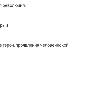
я революция.
орый
е герои, проявления человеческой