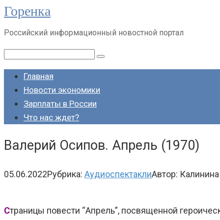
Горенка
Перейти
к
Российский информационный новостной портал
контенту
Поиск:
Главная
Новости экономики
Зарплаты в России
Что нас ждет?
Валерий Осипов. Апрель (1970)
05.06.2022
Рубрика:
Аудиоспектакли
Автор:
Калинина
С
траницы повести “Апрель”, посвященной героическ