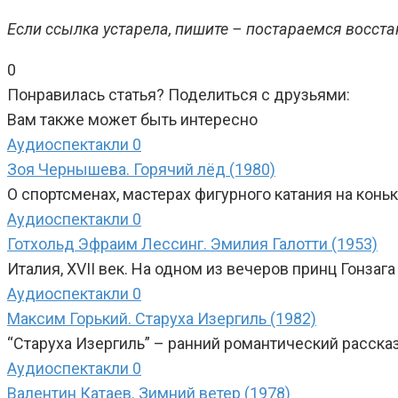
Если ссылка устарела, пишите – постараемся восста
0
Понравилась статья? Поделиться с друзьями:
Вам также может быть интересно
Аудиоспектакли
0
Зоя Чернышева. Горячий лёд (1980)
О спортсменах, мастерах фигурного катания на кон
Аудиоспектакли
0
Готхольд Эфраим Лессинг. Эмилия Галотти (1953)
Италия, XVII век. На одном из вечеров принц Гонзаг
Аудиоспектакли
0
Максим Горький. Старуха Изергиль (1982)
“Старуха Изергиль” – ранний романтический рассказ
Аудиоспектакли
0
Валентин Катаев. Зимний ветер (1978)