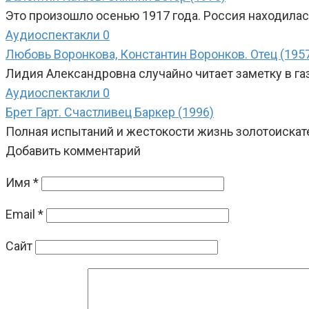
Это произошло осенью 1917 года. Россия находилас
Аудиоспектакли
0
Любовь Воронкова, Константин Воронков. Отец (195
Лидия Александровна случайно читает заметку в га
Аудиоспектакли
0
Брет Гарт. Счастливец Баркер (1996)
Полная испытаний и жестокости жизнь золотоискат
Добавить комментарий
Имя
*
Email
*
Сайт