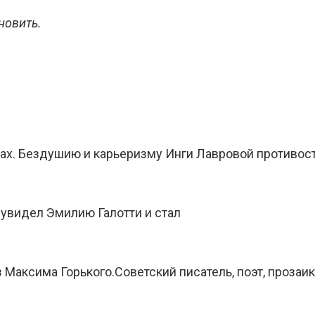
новить.
ьках. Бездушию и карьеризму Инги Лавровой противо
а увидел Эмилию Галотти и стал
 Максима Горького.Советский писатель, поэт, прозаи