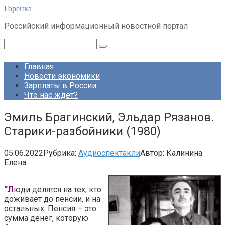
Перейти
Горенка
к
Российский информационный новостной портал
контенту
Поиск:
Главная
Новости экономики
Зарплаты в России
Что нас ждет?
Эмиль Брагинский, Эльдар Рязанов.
Старики-разбойники (1980)
05.06.2022
Рубрика:
Аудиоспектакли
Автор:
Калинина
Елена
“Л
юди делятся на тех, кто
доживает до пенсии, и на
остальных. Пенсия – это
сумма денег, которую