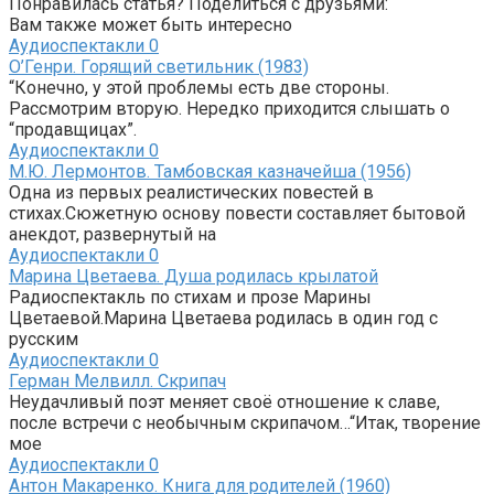
Понравилась статья? Поделиться с друзьями:
Вам также может быть интересно
Аудиоспектакли
0
О’Генри. Горящий светильник (1983)
“Конечно, у этой проблемы есть две стороны.
Рассмотрим вторую. Нередко приходится слышать о
“продавщицах”.
Аудиоспектакли
0
М.Ю. Лермонтов. Тамбовская казначейша (1956)
Одна из первых реалистических повестей в
стихах.Сюжетную основу повести составляет бытовой
анекдот, развернутый на
Аудиоспектакли
0
Марина Цветаева. Душа родилась крылатой
Радиоспектакль по стихам и прозе Марины
Цветаевой.Марина Цветаева родилась в один год с
русским
Аудиоспектакли
0
Герман Мелвилл. Скрипач
Неудачливый поэт меняет своё отношение к славе,
после встречи с необычным скрипачом…“Итак, творение
мое
Аудиоспектакли
0
Антон Макаренко. Книга для родителей (1960)