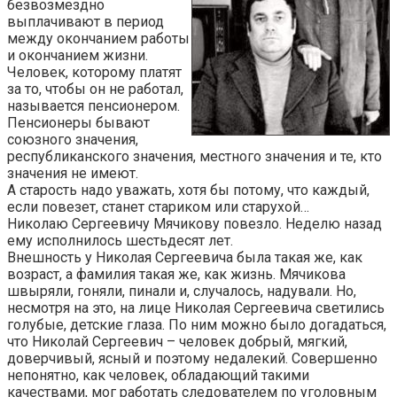
безвозмездно
выплачивают в период
между окончанием работы
и окончанием жизни.
Человек, которому платят
за то, чтобы он не работал,
называется пенсионером.
Пенсионеры бывают
союзного значения,
республиканского значения, местного значения и те, кто
значения не имеют.
А старость надо уважать, хотя бы потому, что каждый,
если повезет, станет стариком или старухой…
Николаю Сергеевичу Мячикову повезло. Неделю назад
ему исполнилось шестьдесят лет.
Внешность у Николая Сергеевича была такая же, как
возраст, а фамилия такая же, как жизнь. Мячикова
швыряли, гоняли, пинали и, случалось, надували. Но,
несмотря на это, на лице Николая Сергеевича светились
голубые, детские глаза. По ним можно было догадаться,
что Николай Сергеевич – человек добрый, мягкий,
доверчивый, ясный и поэтому недалекий. Совершенно
непонятно, как человек, обладающий такими
качествами, мог работать следователем по уголовным