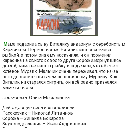
М
ама подарила сыну Виталику аквариум с серебристым
Карасиком. Первое время Виталик интересовался
рыбкой, а потом она ему наскучила, и он променял
карасика на свисток своего друга Серёжи.Вернувшись
домой, мама не нашла рыбку и подумала, что её съел
котёнок Мурзик. Мальчик очень переживал, что из-за
него достанется ни в чём не повинному Мурзику. Как
Виталик ни старался хитрить, он всё равно признался
маме во всем…
Постановка:
Ольга Москвичёва.
Действующие лица и исполнители:
Рассказчик – Николай Литвинов
Серёжа – Зинаида Бокарева
Звукоподражание – Иван Андрюшенас