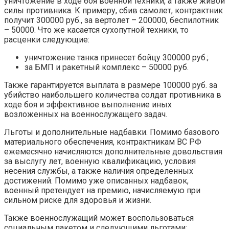
уничтожение в ходе боя военной техники, а также живой
силы противника. К примеру, сбив самолет, контрактник
получит 300000 руб., за вертолет – 200000, беспилотник
– 50000. Что же касается сухопутной техники, то
расценки следующие:
уничтожение танка принесет бойцу 300000 руб.;
за БМП и ракетный комплекс – 50000 руб.
Также гарантируется выплата в размере 100000 руб. за
убийство наибольшего количества солдат противника в
ходе боя и эффективное выполнение иных
возложенных на военнослужащего задач.
Льготы и дополнительные надбавки. Помимо базового
материального обеспечения, контрактникам ВС РФ
ежемесячно начисляются дополнительные довольствия
за выслугу лет, военную квалификацию, условия
несения службы, а также наличия определенных
достижений. Помимо уже описанных надбавок,
военный претендует на премию, начисляемую при
сильном риске для здоровья и жизни.
Также военнослужащий может воспользоваться
социальным пакетом и следующими льготами: