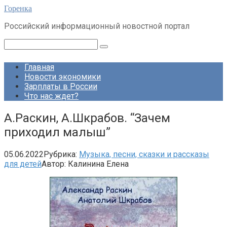
Перейти
Горенка
к
Российский информационный новостной портал
контенту
Поиск:
Главная
Новости экономики
Зарплаты в России
Что нас ждет?
А.Раскин, А.Шкрабов. “Зачем
приходил малыш”
05.06.2022
Рубрика:
Музыка, песни, сказки и рассказы
для детей
Автор:
Калинина Елена