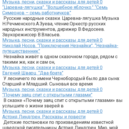
Музыка, песни, сказки и рассказы для детей
0
“Царевна-лягушка”. “Волшебное яблочко.” “Семь
Симеонов – семь работничков”
Русские народные сказки. Царевна-лягушка Музыка
Н.Речменского.А.Зуева, чтение.Оркестр русских
народных инструментов, дирижер В.Федосеев.
Звукорежиссер В.Власьев.
Музыка, песни, сказки и рассказы для детей
0
Николай Носов. “Приключения Незнайки”, “Незнайка-
путешественник”
Незнайка живёт в одном сказочном городе, рядом с
такими же, как и сам он,
Музыка, песни, сказки и рассказы для детей
0
Евгений Шварц. “Два брата”
У лесничего по имени Чернобородый было два сына:
Старший и Младший. Сыновья все время
Музыка, песни, сказки и рассказы для детей
0
“Почему заяц спит с открытыми глазами”
В сказке «Почему заяц спит с открытыми глазами» вы
услышите о жизни зверей в
Музыка, песни, сказки и рассказы для детей
0
Астрид Линдгрен. Рассказы и повести
Детские постановки по произведениям известной
шведской писательницы Астрид Линдгрен. Мио, мой