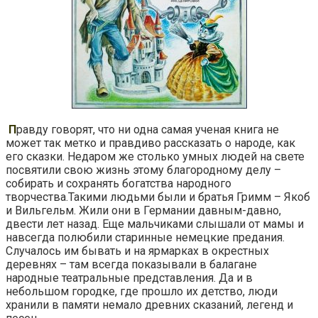
П
равду говорят, что ни одна самая ученая книга не
может так метко и правдиво рассказать о народе, как
его сказки. Недаром же столько умных людей на свете
посвятили свою жизнь этому благородному делу –
собирать и сохранять богатства народного
творчества.Такими людьми были и братья Гримм – Якоб
и Вильгельм. Жили они в Германии давным-давно,
двести лет назад. Еще мальчиками слышали от мамы и
навсегда полюбили старинные немецкие предания.
Случалось им бывать и на ярмарках в окрестных
деревнях – там всегда показывали в балагане
народные театральные представления. Да и в
небольшом городке, где прошло их детство, люди
хранили в памяти немало древних сказаний, легенд и