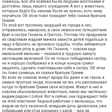
скажешь, все эти хозяева были людьми жестокими и
достойны лишь нашего осуждения. А вот у животных,
которые будто бы никому были не нужны, есть чему
поучиться. Об этом тоже поведает тебе сказка братьев
Гримм.
По этой вот тропинке, ведущей из города в лес,
отправились, наверное, в свое невеселое путешествие
брат и сестра Гензель и Гретоль. Потому что придумала
их сварливая жадная мачеха завести детей подальше в
чащу и бросить на произвол судьбы, чтобы избавиться
от лишних ртов в доме. Но Гензель – совсем еще
маленький мальчик – оказался в трудную минуту
настоящим мужчиной. Он не только побадривал сестру,
но и хорошо соображал и в конце концов сумел
защитить, сделать счастливыми себя и сестру. Об этом
ты тоже узнаешь из сказки братьев Гримм.
Во всех их сказках живут вроде бы даже и не герои, а
самые простые люди, похожие на тех, кто рассказывал
когда-то братьям Гримм свои истории. Живут в них и
совсем обыкновенные животные, каких мы частенько
видим рядом с собой. Вот и сейчас они поджидают тебя
на этой пластинке: бедный работник с мельницы, что
видна на лугу за речкой; младшая дочь дровосека, уже
собравшая для отца корзинку с едой, – вон за