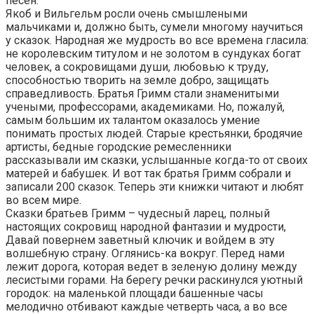
песен.
Якоб и Вильгельм росли очень смышлеными
мальчиками и, должно быть, сумели многому научиться
у сказок. Народная же мудрость во все времена гласила:
не королевским титулом и не золотом в сундуках богат
человек, а сокровищами души, любовью к труду,
способностью творить на земле добро, защищать
справедливость. Братья Гримм стали знаменитыми
учеными, профессорами, академиками. Но, пожалуй,
самым большим их талантом оказалось умение
понимать простых людей. Старые крестьянки, бродячие
артисты, бедные городские ремесленники
рассказывали им сказки, услышанные когда-то от своих
матерей и бабушек. И вот так братья Гримм собрали и
записали 200 сказок. Теперь эти книжки читают и любят
во всем мире.
Сказки братьев Гримм – чудесный ларец, полный
настоящих сокровищ народной фантазии и мудрости,
Давай повернем заветный ключик и войдем в эту
волшебную страну. Оглянись-ка вокруг. Перед нами
лежит дорога, которая ведет в зеленую долину между
лесистыми горами. На берегу речки раскинулся уютный
городок: на маленькой площади башенные часы
мелодично отбивают каждые четверть часа, а во все