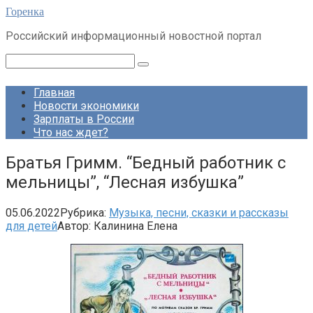
Перейти
Горенка
к
Российский информационный новостной портал
контенту
Поиск:
Главная
Новости экономики
Зарплаты в России
Что нас ждет?
Братья Гримм. “Бедный работник с
мельницы”, “Лесная избушка”
05.06.2022
Рубрика:
Музыка, песни, сказки и рассказы
для детей
Автор:
Калинина Елена