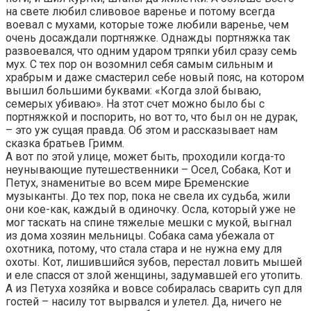
на свете любил сливовое варенье и потому всегда
воевал с мухами, которые тоже любили варенье, чем
очень досаждали портняжке. Однажды портняжка так
развоевался, что одним ударом тряпки убил сразу семь
мух. С тех пор он возомнил себя самым сильным и
храбрым и даже смастерил себе новый пояс, на котором
вышил большими буквами: «Когда злой бываю,
семерых убиваю». На зтот счет можно было бы с
портняжкой и поспорить, но вот то, что был он не дурак,
– это уж сущая правда. Об этом и рассказывает нам
сказка братьев Гримм.
А вот по этой улице, может быть, проходили когда-то
неунывающие путешественники – Осел, Собака, Кот и
Петух, знаменитые во всем мире Бременские
музыканты. До тех пор, пока не свела их судьба, жили
они кое-как, каждый в одиночку. Осла, который уже не
мог таскать на спине тяжелые мешки с мукой, выгнал
из дома хозяин мельницы. Собака сама убежала от
охотника, потому, что стала стара и не нужна ему для
охоты. Кот, лишившийся зубов, перестал ловить мышей
и еле спасся от злой женщины, задумавшей его утопить.
А из Петуха хозяйка и вовсе собиралась сварить суп для
гостей – насилу тот вырвался и улетел. Да, ничего не