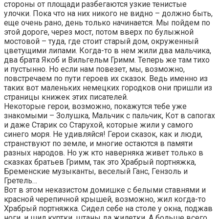
стороны от площади разбегаются узкие тенистые
улочки. Пока что на них никого не видно – должно быть,
еще очень рано, день только начинается. Мы пойдем по
этой дороге, через мост, потом вверх по булыжной
мостовой – туда, где стоит старый дом, окруженный
цветущими липами. Когда-то в нем жили два мальчика,
два брата Якоб и Вильгельм Гримм. Теперь же там тихо
и пустынно. Но если нам повезет, мы, возможно,
повстречаем по пути героев их сказок. Ведь именно из
таких вот маленьких немецких городков они пришли из
страницы книжек этих писателей.
Некоторые герои, возможно, покажутся тебе уже
знакомыми – Золушка, Мальчик с пальчик, Кот в сапогах
и даже Старик со Старухой, которые жили у самого
синего моря. Не удивляйся! Герои сказок, как и люди,
странствуют по земле, и многие остаются в памяти
разных народов. Но уж кто наверняка живет только в
сказках братьев Гримм, так это Храбрый портняжка,
Бременские музыканты, веселый Ганс, Гензоль и
Гретель…
Вот в этом неказистом домишке с белыми ставнями и
красной черепичной крышей, возможно, жил когда-то
Храбрый портняжка. Сидел себе на столе у окна, поджав
ноги, и шил куртки, штаны да жилетки. А больше всего