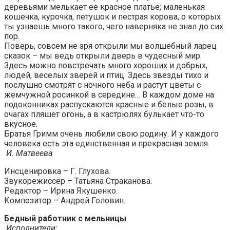
деревьями мелькает ее красное платье; маленькая
кошечка, курочка, петушок и пестрая корова, о которых
ты узнаешь много такого, чего наверняка не знал до сих
пор.
Поверь, совсем не зря открыли мы волшебный ларец
сказок – мы ведь открыли дверь в чудесный мир.
Здесь можно повстречать много хороших и добрых,
людей, веселых зверей и птиц. Здесь звезды тихо и
послушно смотрят с ночного неба и растут цветы с
жемчужной росинкой в середине… В каждом доме на
подоконниках распускаются красные и белые розы, в
очагах пляшет огонь, а в кастрюлях булькает что-то
вкусное.
Братья Гримм очень любили свою родину. И у каждого
человека есть эта единственная и прекрасная земля.
И. Матвеева
Инсценировка – Г. Глухова.
Звукорежиссёр – Татьяна Страканова.
Редактор – Ирина Якушенко.
Композитор – Андрей Головин.
Бедный работник с мельницы
Исполнители: