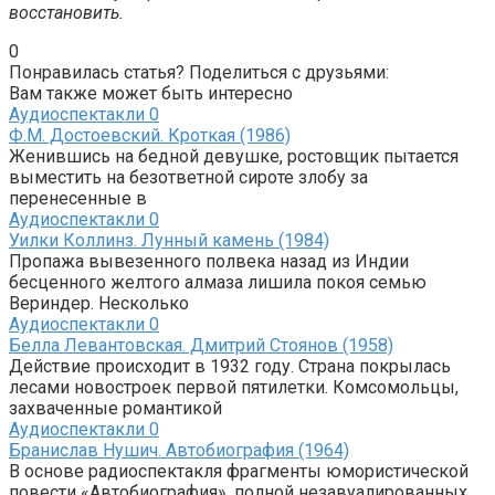
восстановить.
0
Понравилась статья? Поделиться с друзьями:
Вам также может быть интересно
Аудиоспектакли
0
Ф.М. Достоевский. Кроткая (1986)
Женившись на бедной девушке, ростовщик пытается
выместить на безответной сироте злобу за
перенесенные в
Аудиоспектакли
0
Уилки Коллинз. Лунный камень (1984)
Пропажа вывезенного полвека назад из Индии
бесценного желтого алмаза лишила покоя семью
Вериндер. Несколько
Аудиоспектакли
0
Белла Левантовская. Дмитрий Стоянов (1958)
Действие происходит в 1932 году. Страна покрылась
лесами новостроек первой пятилетки. Комсомольцы,
захваченные романтикой
Аудиоспектакли
0
Бранислав Нушич. Автобиография (1964)
В основе радиоспектакля фрагменты юмористической
повести «Автобиография», полной незавуалированных