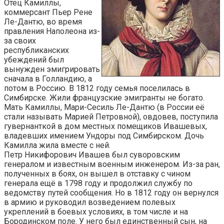
Отец Камиллы,
коммерсант Пьер Рене
Ле-Дантю, во время
правления Наполеона из-
за своих
республиканских
убеждений был
вынужден эмигрировать
сначала в Голландию, а
потом в Россию. В 1812 году семья поселилась в
Симбирске. Жили французские эмигранты не богато.
Мать Камиллы, Мари-Сесиль Ле-Дантю (в России её
стали называть Марией Петровной), овдовев, поступила
гувернанткой в дом местных помещиков Ивашевых,
владевших имением Ундоры под Симбирском. Дочь
Камилла жила вместе с ней.
Петр Никифорович Ивашев был суворовским
генералом и известным военным инженером. Из-за ран,
полученных в боях, он вышел в отставку с чином
генерала ещё в 1798 году и продолжил службу по
ведомству путей сообщения. Но в 1812 году он вернулся
в армию и руководил возведением полевых
укреплений в боевых условиях, в том числе и на
Бородинском поле. У него был единственный сын, на