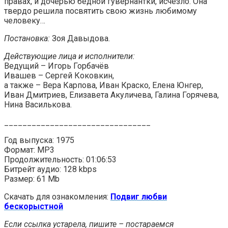
правах, и дочерью бедной гувернантки, исчезло. Она
твердо решила посвятить свою жизнь любимому
человеку…
Постановка:
Зоя Давыдова.
Действующие лица и исполнители:
Ведущий – Игорь Горбачёв
Ивашев – Сергей Коковкин,
а также – Вера Карпова, Иван Краско, Елена Юнгер,
Иван Дмитриев, Елизавета Акуличева, Галина Горячева,
Нина Василькова.
________________________________
Год выпуска: 1975
Формат: MP3
Продолжительность: 01:06:53
Битрейт аудио: 128 kbps
Размер: 61 Mb
Скачать для ознакомления:
Подвиг любви
бескорыстной
Если ссылка устарела, пишите – постараемся