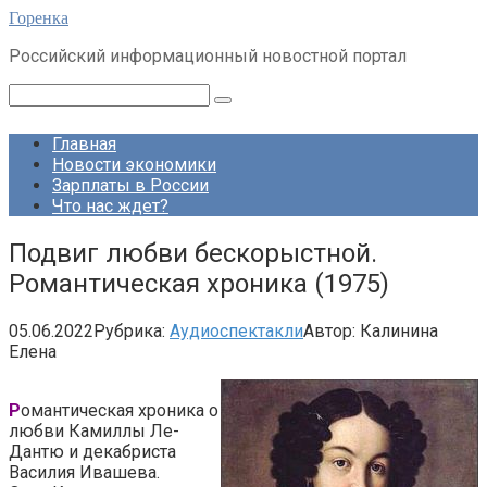
Перейти
Горенка
к
Российский информационный новостной портал
контенту
Поиск:
Главная
Новости экономики
Зарплаты в России
Что нас ждет?
Подвиг любви бескорыстной.
Романтическая хроника (1975)
05.06.2022
Рубрика:
Аудиоспектакли
Автор:
Калинина
Елена
Р
омантическая хроника о
любви Камиллы Ле-
Дантю и декабриста
Василия Ивашева.