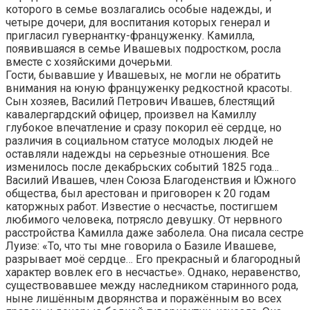
которого в семье возлагались особые надежды, и
четыре дочери, для воспитания которых генерал и
пригласил гувернантку-француженку. Камилла,
появившаяся в семье Ивашевых подростком, росла
вместе с хозяйскими дочерьми.
Гости, бывавшие у Ивашевых, не могли не обратить
внимания на юную француженку редкостной красоты.
Сын хозяев, Василий Петрович Ивашев, блестящий
кавалергардский офицер, произвел на Камиллу
глубокое впечатление и сразу покорил её сердце, но
различия в социальном статусе молодых людей не
оставляли надежды на серьезные отношения. Все
изменилось после декабрьских событий 1825 года…
Василий Ивашев, член Союза Благоденствия и Южного
общества, был арестован и приговорен к 20 годам
каторжных работ. Известие о несчастье, постигшем
любимого человека, потрясло девушку. От нервного
расстройства Камилла даже заболела. Она писала сестре
Луизе: «То, что ты мне говорила о Базиле Ивашеве,
разрывает моё сердце… Его прекрасный и благородный
характер вовлек его в несчастье». Однако, неравенство,
существовавшее между наследником старинного рода,
ныне лишённым дворянства и поражённым во всех