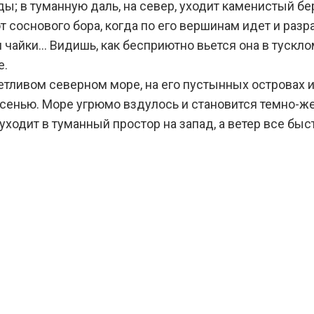
ды; в туманную даль, на север, уходит каменистый бе
т соснового бора, когда по его вершинам идет и разра
чайки… Видишь, как бесприютно вьется она в тускло
е.
ветливом северном море, на его пустынных островах 
 осенью. Море угрюмо вздулось и становится темно-ж
уходит в туманный простор на запад, а ветер все быс