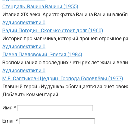
Стендаль. Ванина Ванини (1955)
Италия XIX века. Аристократка Ванина Ванини влюб
Аудиоспектакли
0
Радий Погодин. Сколько стоит долг (1960)
История про мальчика, который прошел огромное ра
Аудиоспектакли
0
Павел Павловский. Элегия (1984)
Воспоминания о последних четырех лет жизни велик
Аудиоспектакли
0
М.Е. Салтыков-Щедрин. Господа Головлёвы (1977)
Главный герой «Иудушка» обогащается за счет свои
Добавить комментарий
Имя
*
Email
*