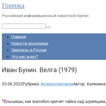
Горенка
Перейти
к
Российский информационный новостной портал
контенту
Поиск:
Главная
Новости экономики
Зарплаты в России
Что нас ждет?
Иван Бунин. Велга (1979)
05.06.2022
Рубрика:
Аудиоспектакли
Автор:
Калинина
“С
лышишь, как жалобно кричит чайка над шумящим