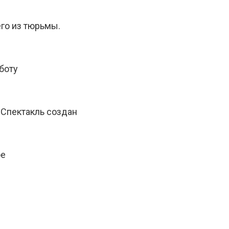
го из тюрьмы.
боту
 Спектакль создан
ое