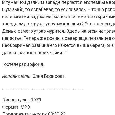
В туманной дали, на западе, теряются его темные во
шум зыби, то ослабевая, то усиливаясь, – точно ропо
величавыми вздохами разносится вместе с криками 
холодному ветру на упругих крыльях? Это к непогод
День с самого утра хмурится. Здесь, на этом непри
ненастье. Теперь же осень, а север еще печальнее
необозримая равнина его кажется выше берега, она 
далеко разносит крик чайки…”
Гостелерадиофонд.
Исполнитель:
Юлия Борисова.
________________________________
Год выпуска: 1979
Формат: MP3
Продолжительность: 00:30:22