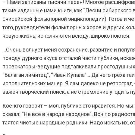
– Нами записаны тысячи песен! Многое расшифрован
такие изданные нами книги, как “Песни сибирского 
Енисейской фольклорной энциклопедии). Готов и че
того, руководители фольклорных хоров и других ко
новую жизнь, исполняются всюду, широко поются.
…Очень волнует меня сохранение, развитие и попул
поводу дурного вкуса отсталой части публики, иск
провокаторы-ведущие подталкивали простодушных д
“Балаган лимитед”, “Иван Купала”… Да чего греха т
исполнительских манер. Я сам далеко не ретрогра
важен творческий поиск, а не стремление угодить 
Кое-кто говорит – мол, публике это нравится. Но м
сказал: “Не всё в народе народное”. Вон по радиост
таятся чистые народные родники. Надо искать их, 