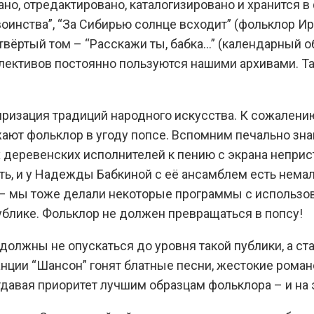
о, отредактировано, каталогизировано и хранится в 
воинства”, “За Сибирью солнце всходит” (фольклор Ир
твёртый том – “Расскажи ты, бабка…” (календарный 
ллективов постоянно пользуются нашими архивами. Т
яризация традиций народного искусства. К сожалени
ажают фольклор в угоду попсе. Вспомним печально зн
еревенских исполнителей к пению с экрана непристо
аить, и у Надежды Бабкиной с её ансамблем есть нема
д – мы тоже делали некоторые программы с использо
публике. Фольклор не должен превращаться в попсу!
ы должны не опускаться до уровня такой публики, а 
анции “Шансон” гонят блатные песни, жестокие романс
отдавая приоритет лучшим образцам фольклора – и на