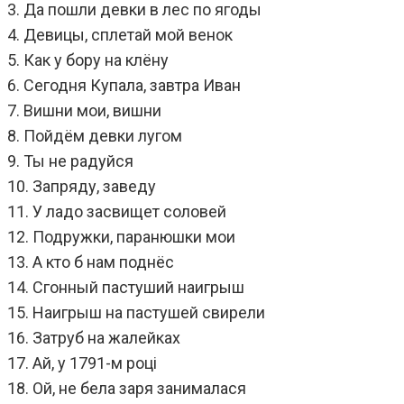
3. Да пошли девки в лес по ягоды
4. Девицы, сплетай мой венок
5. Как у бору на клёну
6. Сегодня Купала, завтра Иван
7. Вишни мои, вишни
8. Пойдём девки лугом
9. Ты не радуйся
10. Запряду, заведу
11. У ладо засвищет соловей
12. Подружки, паранюшки мои
13. А кто б нам поднёс
14. Сгонный пастуший наигрыш
15. Наигрыш на пастушей свирели
16. Затруб на жалейках
17. Ай, у 1791-м роцi
18. Ой, не бела заря занималася