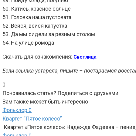
49. Пойду млада, погуляю
50. Катись, красное солнце
51. Головка наша пустовата
52. Вейся, вейся капустка
53. Да мы сидели за резным столом
54. На улице ромода
Скачать для ознакомления:
Светлица
Если ссылка устарела, пишите – постараемся восста
0
Понравилась статья? Поделиться с друзьями:
Вам также может быть интересно
Фольклор
0
Квартет “Пятое колесо”
Квартет «Пятое колесо»: Надежда Фадеева – пение
Фольклор
0