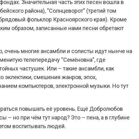
фондах. Значительная часть этих песен вошла в
бейского района), “Солнцеворот” (третий том
обрядовый фольклор Красноярского края). Кроме
аким образом, записанные нами песни обретают
ю, очень многие ансамбли и солисты идут нынче на
аменитую телепередачу “Семёновна”, где
йных частушек. Или – такие ансамбли, как
ло эклектики, смешения жанров, эпох,
ванием компьютеров, электронной музыки. Но тут
стараться повышать её уровень. Ещё Добролюбов
ы – но при чём тут народ? Это – пена, а в глубине
 этом воспитывать людей.