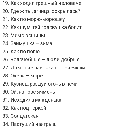
19. Как ходил грешный человече
20. Где ж ты, агница, сокрылась?
21. Как по морю-морюшку
22. Как шум, тай головушка болит
23. Мимо рощицы
24. Заимушка – зима
25. Как по полю
26. Волочёбные – люди добрые
27. Да что не павочка по сенечкам
28. Океан – море
29. Кузнец, раздуй огонь в печи
30. Ой, на горе ячмень
31. Исходила младенька
32. Как под горкой
33. Солдатская
34. Пастуший наигрыш