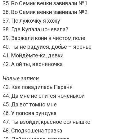
35. Во Семик венки завивали №1
36. Во Семик венки завивали №2
37. По лужочку я хожу
38. Где Купала ночевала?
39. Заржали кони в чистом поле
40. Ты не радуйся, добьё – ясеньё
41. Мойдёмте-ка, девки
42. А ой ты, весняночка
Новые записи
43. Как повадилась Параня
44. Да мне не спится ноченькой
45. Да вот томно мне
46. У попова рундука
47. Ты взойди, красное солнышко
48. Сподкошена травка