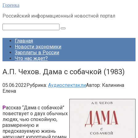
Перейти
Горенка
к
Российский информационный новостной портал
контенту
Поиск:
Главная
Новости экономики
Зарплаты в России
Что нас ждет?
А.П. Чехов. Дама с собачкой (1983)
05.06.2022
Рубрика:
Аудиоспектакли
Автор:
Калинина
Елена
Р
ассказ “Дама с собачкой”
повествует о двух обычных
людях, чью спокойную,
размеренную и
предсказуемую жизнь
нарушает курортный роман.