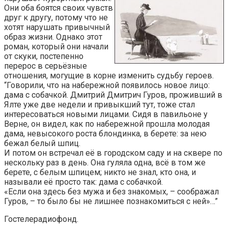
Они оба боятся своих чувств
друг к другу, потому что не
хотят нарушать привычный
образ жизни. Однако этот
роман, который они начали
от скуки, постепенно
перерос в серьёзные
отношения, могущие в корне изменить судьбу героев.
“Говорили, что на набережной появилось новое лицо:
дама с собачкой. Дмитрий Дмитрич Гуров, проживший в
Ялте уже две недели и привыкший тут, тоже стал
интересоваться новыми лицами. Сидя в павильоне у
Верне, он видел, как по набережной прошла молодая
дама, невысокого роста блондинка, в берете: за нею
бежал белый шпиц.
И потом он встречал её в городском саду и на сквере по
нескольку раз в день. Она гуляла одна, всё в том же
берете, с белым шпицем; никто не знал, кто она, и
называли её просто так: дама с собачкой.
«Если она здесь без мужа и без знакомых, – соображал
Гуров, – то было бы не лишнее познакомиться с ней»…”
Гостелерадиофонд.