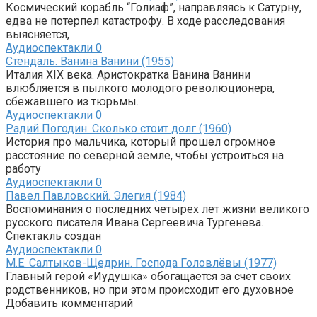
Космический корабль “Голиаф”, направляясь к Сатурну,
едва не потерпел катастрофу. В ходе расследования
выясняется,
Аудиоспектакли
0
Стендаль. Ванина Ванини (1955)
Италия XIX века. Аристократка Ванина Ванини
влюбляется в пылкого молодого революционера,
сбежавшего из тюрьмы.
Аудиоспектакли
0
Радий Погодин. Сколько стоит долг (1960)
История про мальчика, который прошел огромное
расстояние по северной земле, чтобы устроиться на
работу
Аудиоспектакли
0
Павел Павловский. Элегия (1984)
Воспоминания о последних четырех лет жизни великого
русского писателя Ивана Сергеевича Тургенева.
Спектакль создан
Аудиоспектакли
0
М.Е. Салтыков-Щедрин. Господа Головлёвы (1977)
Главный герой «Иудушка» обогащается за счет своих
родственников, но при этом происходит его духовное
Добавить комментарий