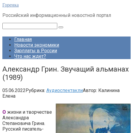
Перейти
Горенка
к
Российский информационный новостной портал
контенту
Поиск:
Главная
Новости экономики
Зарплаты в России
Что нас ждет?
Александр Грин. Звучащий альманах
(1989)
05.06.2022
Рубрика:
Аудиоспектакли
Автор:
Калинина
Елена
О
жизни и творчестве
Александра
Степановича Грина.
Русский писатель-