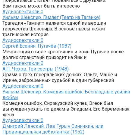
Понравилась статья? Поделиться с друзьями:
Вам также может быть интересно
Аудиоспектакли
0
Уильям Шекспир. Гамлет (Театр на Таганке)
Трагедия «Гамлет» является одной из вершин
творчества Шекспира. В основе пьесы лежит
трагическая история
Аудиоспектакли
0
Сергей Есенин. Пугачёв (1987)
Мечтающий о воле крестьянин и воин Пугачев после
долгих странствий приходит на Яик и
Аудиоспектакли
0
А.П. Чехов. Три сестры (1948)
Драма о трех генеральских дочках, Ольге, Маше и
Ирине, заброшенных судьбой в один губернский
Аудиоспектакли
0
Уильям Шекспир. Комедия ошибок. Бесплодные усилия
любви
Комедия ошибок. Сиракузский купец Эгеон был
вынужден уехать по делам в Эпидамн. Его беременная
жена
Аудиоспектакли
0
Дмитрий Ленский. Лев Гурыч Синичкин, или
Провинциальная дебютантка (1952)