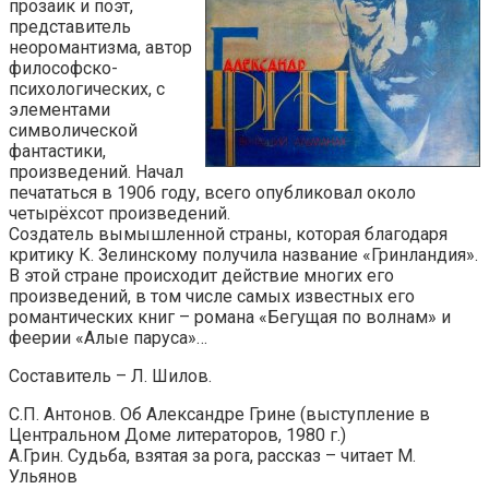
прозаик и поэт,
представитель
неоромантизма, автор
философско-
психологических, с
элементами
символической
фантастики,
произведений. Начал
печататься в 1906 году, всего опубликовал около
четырёхсот произведений.
Создатель вымышленной страны, которая благодаря
критику К. Зелинскому получила название «Гринландия».
В этой стране происходит действие многих его
произведений, в том числе самых известных его
романтических книг – романа «Бегущая по волнам» и
феерии «Алые паруса»…
Составитель – Л. Шилов.
С.П. Антонов. Об Александре Грине (выступление в
Центральном Доме литераторов, 1980 г.)
А.Грин. Судьба, взятая за рога, рассказ – читает М.
Ульянов