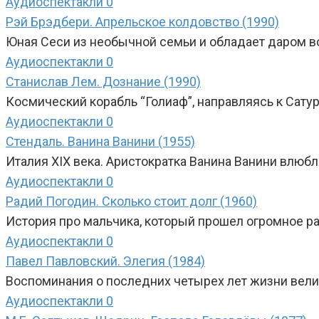
Аудиоспектакли
0
Рэй Брэдбери. Апрельское колдовство (1990)
Юная Сеси из необычной семьи и обладает даром в
Аудиоспектакли
0
Станислав Лем. Дознание (1990)
Космический корабль “Голиаф”, направляясь к Сатур
Аудиоспектакли
0
Стендаль. Ванина Ванини (1955)
Италия XIX века. Аристократка Ванина Ванини влюб
Аудиоспектакли
0
Радий Погодин. Сколько стоит долг (1960)
История про мальчика, который прошел огромное ра
Аудиоспектакли
0
Павел Павловский. Элегия (1984)
Воспоминания о последних четырех лет жизни велик
Аудиоспектакли
0