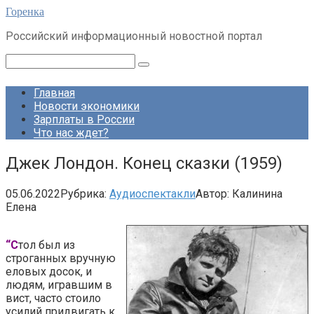
Перейти
Горенка
к
Российский информационный новостной портал
контенту
Поиск:
Главная
Новости экономики
Зарплаты в России
Что нас ждет?
Джек Лондон. Конец сказки (1959)
05.06.2022
Рубрика:
Аудиоспектакли
Автор:
Калинина
Елена
“С
тол был из
строганных вручную
еловых досок, и
людям, игравшим в
вист, часто стоило
усилий придвигать к