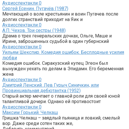
Аудиоспектакли
0
Сергей Есенин. Пугачёв (1987)
Мечтающий о воле крестьянин и воин Пугачев после
долгих странствий приходит на Яик и
Аудиоспектакли
0
А.П. Чехов. Три сестры (1948)
Драма о трех генеральских дочках, Ольге, Маше и
Ирине, заброшенных судьбой в один губернский
Аудиоспектакли
0
Уильям Шекспир. Комедия ошибок. Бесплодные усилия
любви
Комедия ошибок. Сиракузский купец Эгеон был
вынужден уехать по делам в Эпидамн. Его беременная
жена
Аудиоспектакли
0
Дмитрий Ленский. Лев Гурыч Синичкин, или
Провинциальная дебютантка (1952)
Старый актер мечтает о главной роли для своей юной
талантливой дочери. Однако ей противостоит
Аудиоспектакли
0
Максим Горький. Челкаш
Гришка Челкаш – заядлый пьяница и ловкий, смелый
вор. Даже среди сотен таких же,
Добавить комментарий