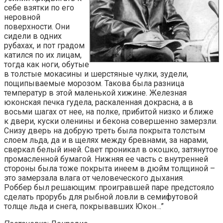
себе взятки по его
неровной
поверхности. Они
сидели в одних
рубахах, и пот градом
катился по их лицам,
тогда как ноги, обутые
в толстые мокасины и шерстяные чулки, зудели,
пощипываемые морозом. Такова была разница
температур в этой маленькой хижине. Железная
юконская печка гудела, раскаленная докрасна, а в
восьми шагах от нее, на полке, прибитой низко и ближе
к двери, куски оленины и бекона совершенно замерзли.
Снизу дверь на добрую треть была покрыта толстым
слоем льда, да и в щелях между бревнами, за нарами,
сверкал белый иней. Свет проникал в окошко, затянутое
промасленной бумагой. Нижняя ее часть с внутренней
стороны была тоже покрыта инеем в дюйм толщиной –
это замерзала влага от человеческого дыхания.
Роббер был решающим: проигравшей паре предстояло
сделать прорубь для рыбной ловли в семифутовой
толще льда и снега, покрывавших Юкон…”