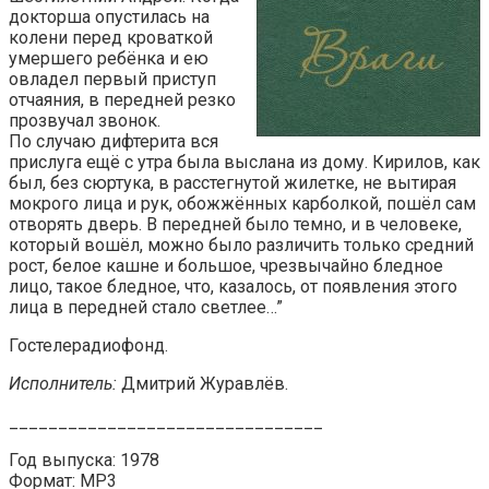
докторша опустилась на
колени перед кроваткой
умершего ребёнка и ею
овладел первый приступ
отчаяния, в передней резко
прозвучал звонок.
По случаю дифтерита вся
прислуга ещё с утра была выслана из дому. Кирилов, как
был, без сюртука, в расстегнутой жилетке, не вытирая
мокрого лица и рук, обожжённых карболкой, пошёл сам
отворять дверь. В передней было темно, и в человеке,
который вошёл, можно было различить только средний
рост, белое кашне и большое, чрезвычайно бледное
лицо, такое бледное, что, казалось, от появления этого
лица в передней стало светлее…”
Гостелерадиофонд.
Исполнитель:
Дмитрий Журавлёв.
________________________________
Год выпуска: 1978
Формат: MP3