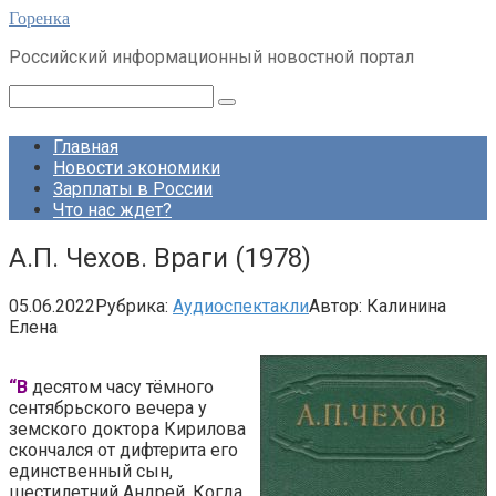
Перейти
Горенка
к
Российский информационный новостной портал
контенту
Поиск:
Главная
Новости экономики
Зарплаты в России
Что нас ждет?
А.П. Чехов. Враги (1978)
05.06.2022
Рубрика:
Аудиоспектакли
Автор:
Калинина
Елена
“В
десятом часу тёмного
сентябрьского вечера у
земского доктора Кирилова
скончался от дифтерита его
единственный сын,
шестилетний Андрей. Когда