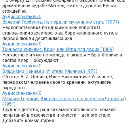
По очерку Д.Н.Мамина-Сибиряка «Говорок». О нелегкой,
драматичной судьбе Матвея, жителя деревни Кучки,
стоящей на
Аудиоспектакли
0
Валерий Горбунов. Не пора ли мужчиною стать (1977)
Радиопостановка по одноименной повести.О
становлении характера, о выборе жизненного пути, о
первой любви десятиклассника
Аудиоспектакли
0
Теннесси Уильямс. Крик, или Игра для двоих (1989)
Несчастные и уже не молодые актеры – брат Феличе и
сестра Клэр – обсуждают
Аудиоспектакли
0
Владимир Канивец. Учитель Ульянов (1973)
Об отце В. И. Ленина, Илье Николаевиче Ульянове,
передовом человеке своего времени, энтузиасте
народного
Аудиоспектакли
0
Максим Горький. Алёша Пешков (по повести «Детство»)
(1951)
Трудное детство, ранняя самостоятельность, немало
испытаний в отрочестве и юности – все это стало
Добавить комментарий