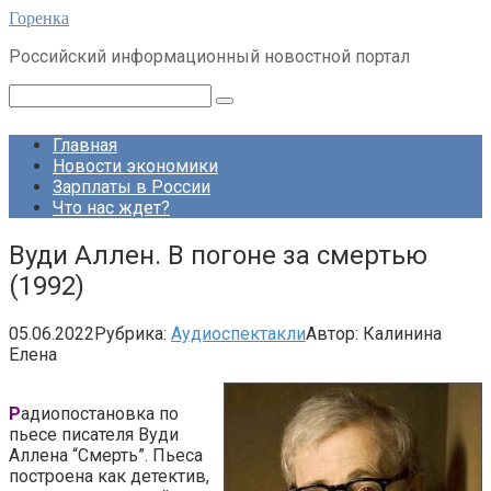
Перейти
Горенка
к
Российский информационный новостной портал
контенту
Поиск:
Главная
Новости экономики
Зарплаты в России
Что нас ждет?
Вуди Аллен. В погоне за смертью
(1992)
05.06.2022
Рубрика:
Аудиоспектакли
Автор:
Калинина
Елена
Р
адиопостановка по
пьесе писателя Вуди
Аллена “Смерть”. Пьеса
построена как детектив,