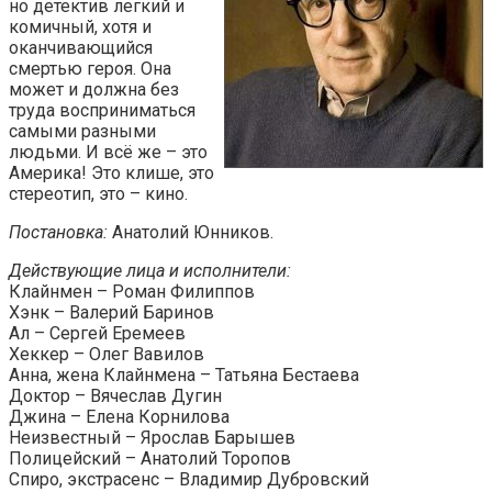
но детектив легкий и
комичный, хотя и
оканчивающийся
смертью героя. Она
может и должна без
труда восприниматься
самыми разными
людьми. И всё же – это
Америка! Это клише, это
стереотип, это – кино.
Постановка:
Анатолий Юнников.
Действующие лица и исполнители:
Клайнмен – Роман Филиппов
Хэнк – Валерий Баринов
Ал – Сергей Еремеев
Хеккер – Олег Вавилов
Анна, жена Клайнмена – Татьяна Бестаева
Доктор – Вячеслав Дугин
Джина – Елена Корнилова
Неизвестный – Ярослав Барышев
Полицейский – Анатолий Торопов
Спиро, экстрасенс – Владимир Дубровский