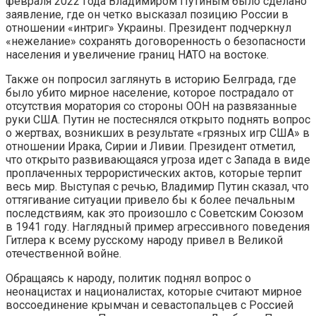
февраля 2022 года Владимиром Путиным было сделано
заявление, где он четко высказал позицию России в
отношении «интриг» Украины. Президент подчеркнул
«нежелание» сохранять договоренность о безопасности
населения и увеличение границ НАТО на востоке.
Также он попросил заглянуть в историю Белграда, где
было убито мирное население, которое пострадало от
отсутствия моратория со стороны ООН на развязанные
руки США. Путин не постеснялся открыто поднять вопрос
о жертвах, возникших в результате «грязных игр США» в
отношении Ирака, Сирии и Ливии. Президент отметил,
что открыто развивающаяся угроза идет с Запада в виде
проплаченных террористических актов, которые терпит
весь мир. Выступая с речью, Владимир Путин сказал, что
оттягивание ситуации привело бы к более печальным
последствиям, как это произошло с Советским Союзом
в 1941 году. Наглядный пример агрессивного поведения
Гитлера к всему русскому народу привел в Великой
отечественной войне.
Обращаясь к народу, политик поднял вопрос о
неонацистах и националистах, которые считают мирное
воссоединение крымчан и севастопальцев с Россией