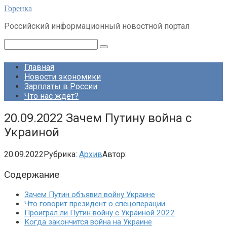
Перейти
Горенка
к
Российский информационный новостной портал
контенту
Поиск:
Главная
Новости экономики
Зарплаты в России
Что нас ждет?
20.09.2022 Зачем Путину война с
Украиной
20.09.2022
Рубрика:
Архив
Автор:
Содержание
Зачем Путин объявил войну Украине
Что говорит президент о спецоперации
Проиграл ли Путин войну с Украиной 2022
Когда закончится война на Украине