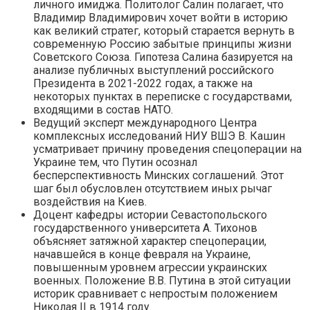
личного имиджа. Политолог Салин полагает, что
Владимир Владимирович хочет войти в историю
как великий стратег, который старается вернуть в
современную Россию забытые принципы жизни
Советского Союза. Гипотеза Салина базируется на
анализе публичных выступлений российского
Президента в 2021-2022 годах, а также на
некоторых пунктах в переписке с государствами,
входящими в состав НАТО.
Ведущий эксперт международного Центра
комплексных исследований НИУ ВШЭ В. Кашин
усматривает причину проведения спецоперации на
Украине тем, что Путин осознал
бесперспективность Минских соглашений. Этот
шаг был обусловлен отсутствием иных рычаг
воздействия на Киев.
Доцент кафедры истории Севастопольского
государственного университета А. Тихонов
объясняет затяжной характер спецоперации,
начавшейся в конце февраля на Украине,
повышенным уровнем агрессии украинских
военных. Положение В.В. Путина в этой ситуации
историк сравнивает с непростым положением
Николая II в 1914 году.