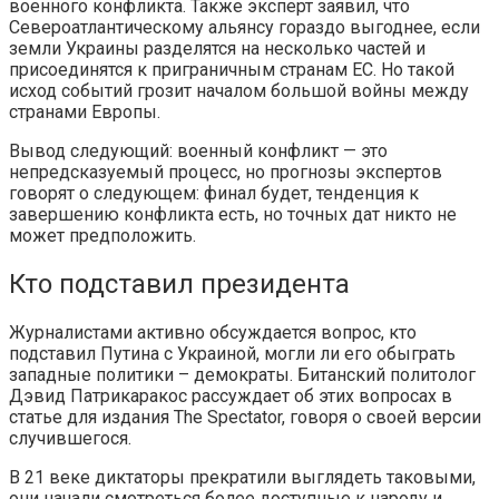
военного конфликта. Также эксперт заявил, что
Североатлантическому альянсу гораздо выгоднее, если
земли Украины разделятся на несколько частей и
присоединятся к приграничным странам ЕС. Но такой
исход событий грозит началом большой войны между
странами Европы.
Вывод следующий: военный конфликт — это
непредсказуемый процесс, но прогнозы экспертов
говорят о следующем: финал будет, тенденция к
завершению конфликта есть, но точных дат никто не
может предположить.
Кто подставил президента
Журналистами активно обсуждается вопрос, кто
подставил Путина с Украиной, могли ли его обыграть
западные политики – демократы. Битанский политолог
Дэвид Патрикаракос рассуждает об этих вопросах в
статье для издания The Spectator, говоря о своей версии
случившегося.
В 21 веке диктаторы прекратили выглядеть таковыми,
они начали смотреться более доступные к народу и