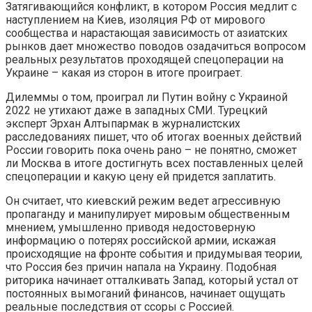
Затягивающийся конфликт, в котором Россия медлит с
наступлением на Киев, изоляция РФ от мирового
сообщества и нарастающая зависимость от азиатских
рынков дает множество поводов озадачиться вопросом
реальных результатов проходящей спецоперации на
Украине – какая из сторон в итоге проиграет.
Дилеммы о том, проиграл ли Путин войну с Украиной
2022 не утихают даже в западных СМИ. Турецкий
эксперт Эрхан Алтыпармак в журналистских
расследованиях пишет, что об итогах военных действий
России говорить пока очень рано – не понятно, сможет
ли Москва в итоге достигнуть всех поставленных целей
спецоперации и какую цену ей придется заплатить.
Он считает, что киевский режим ведет агрессивную
пропаганду и манипулирует мировым общественным
мнением, умышленно приводя недостоверную
информацию о потерях российской армии, искажая
происходящие на фронте события и придумывая теории,
что Россия без причин напала на Украину. Подобная
риторика начинает отталкивать Запад, который устал от
постоянных вымоганий финансов, начинает ощущать
реальные последствия от ссоры с Россией.