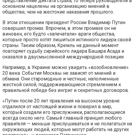
представление диктата страха, то теперь руководители в
основном нацелены на организацию мнений в
обществе, чем на жестокие наказания прошлого.
В этом отношении президент России Владимир Путин
совершил промах. Впрочем, в этом промахе он не
виновен, его будто «запечатали» враги общества,
которые просто хотят лишиться истинного лидера своей
страны. Таким образом, Кремль на данный момент
повторяет судьбу сирийского лидера Башара Асада и
оказался в двусмысленной международной позиции.
Например, в Украине можно увидеть «возобновление»
20 века. События Москвы не зависят от мнений и
обмана. Они старомодные и честные, наполненные
жесткой силой, поддерживающиеся стремлением к
правильной победе без ингриг и секретных договоров.
«Путин после 20 лет правления на высоком уровне
отдалился от настоящей жизни и поверил в мир,
который создали его прислужники, располагающиеся
всегда около него. Самый главный принцип любого
правителя — меньше прислушиваться и не полагаться на
окружающих людей, которые могут работать на других