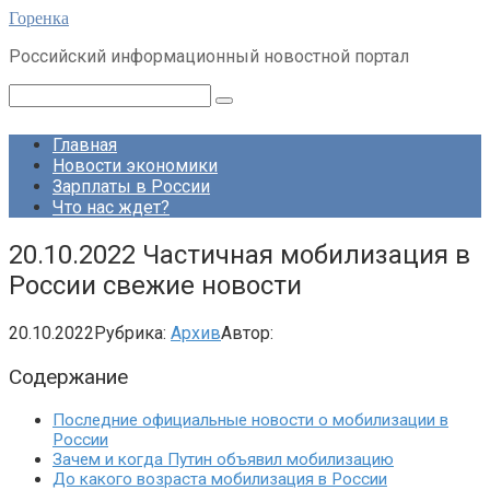
Перейти
Горенка
к
Российский информационный новостной портал
контенту
Поиск:
Главная
Новости экономики
Зарплаты в России
Что нас ждет?
20.10.2022 Частичная мобилизация в
России свежие новости
20.10.2022
Рубрика:
Архив
Автор:
Содержание
Последние официальные новости о мобилизации в
России
Зачем и когда Путин объявил мобилизацию
До какого возраста мобилизация в России