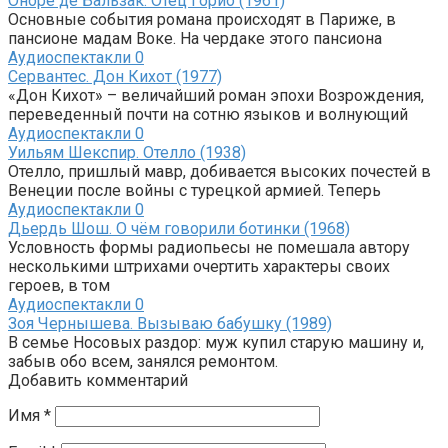
Оноре де Бальзак. Отец Горио (1961)
Основные события романа происходят в Париже, в
пансионе мадам Воке. На чердаке этого пансиона
Аудиоспектакли
0
Сервантес. Дон Кихот (1977)
«Дон Кихот» – величайший роман эпохи Возрождения,
переведенный почти на сотню языков и волнующий
Аудиоспектакли
0
Уильям Шекспир. Отелло (1938)
Отелло, пришлый мавр, добивается высоких почестей в
Венеции после войны с турецкой армией. Теперь
Аудиоспектакли
0
Дьердь Шош. О чём говорили ботинки (1968)
Условность формы радиопьесы не помешала автору
несколькими штрихами очертить характеры своих
героев, в том
Аудиоспектакли
0
Зоя Чернышева. Вызываю бабушку (1989)
В семье Носовых раздор: муж купил старую машину и,
забыв обо всем, занялся ремонтом.
Добавить комментарий
Имя
*