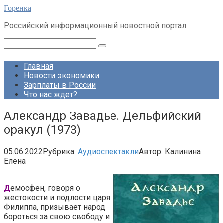
Перейти
Горенка
к
Российский информационный новостной портал
контенту
Поиск:
Главная
Новости экономики
Зарплаты в России
Что нас ждет?
Александр Завадье. Дельфийский
оракул (1973)
05.06.2022
Рубрика:
Аудиоспектакли
Автор:
Калинина
Елена
Д
емосфен, говоря о
жестокости и подлости царя
Филиппа, призывает народ
бороться за свою свободу и