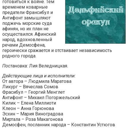
готовиться к войне. Тем
временем коварные
предатели Франсибул и
Антифонт замышляют
поджечь морские суда
афинян, но их план не
осуществился. Афинский
народ, вдохновленный
речами Демосфена,
героически сражается и отстаивает независимость
родного города.
Постановка:
Лия Веледницкая.
Действующие лица и исполнители:
От автора – Людмила Маратова
Ликург – Вячеслав Сомов
Фрасибул – Георгий Менглет
Антифонт – Михаил Погоржельский
Килик – Елена Миллиоти
Клеон – Анна Горюнова
Эсхин – Мария Виноградова
Миртала – Роза Макагонова
Демосфен, посланник народа – Константин Устюгов