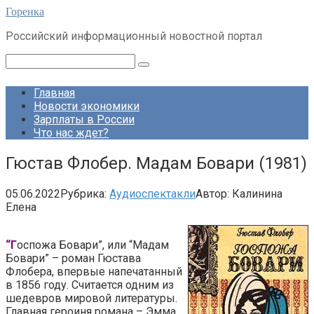
Перейти
Горенка
к
Российский информационный новостной портал
контенту
Поиск:
Главная
Новости экономики
Зарплаты в России
Что нас ждет?
Гюстав Флобер. Мадам Бовари (1981)
05.06.2022
Рубрика:
Аудиоспектакли
Автор:
Калинина
Елена
“Г
оспожа Бовари”, или “Мадам
Бовари” – роман Гюстава
Флобера, впервые напечатанный
в 1856 году. Считается одним из
шедевров мировой литературы.
Главная героиня романа – Эмма