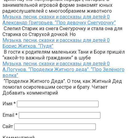
занимательной игровой форме знакомят юных
радиослушателей с многообразием животного
Музыка, песни, сказки и рассказы для детей
0
Александр Григорьев. “Про девочку Снегурочку”
Слепил Старик из снега Снегурочку и стала она для
Старика со Старухой дочкой. Но
Музыка, песни, сказки и рассказы для детей
0
Борис Житков. “Пудя”
В гости к родителям маленьких Тани и Бори пришёл
“какой-то важный гражданин” в шубе
Музыка, песни, сказки и рассказы для детей
0
А.Логунов. “Проделки Житного деда”. “Про Зелёного
волка”
“Проделки Житного Деда”. О том, как Житный Дед
помогал осиротевшим сестре и брату. Читает
Добавить комментарий
Имя
*
Email
*
Сайт
Комментарий