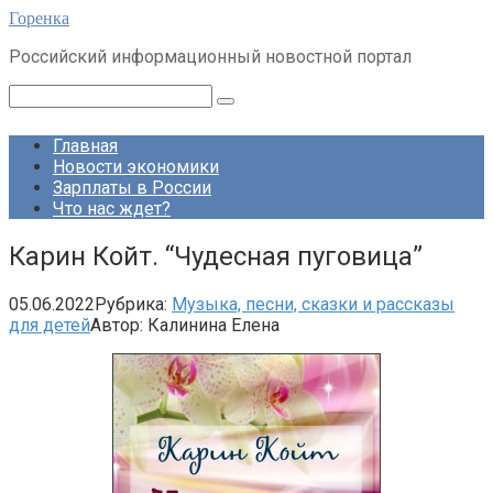
Перейти
Горенка
к
Российский информационный новостной портал
контенту
Поиск:
Главная
Новости экономики
Зарплаты в России
Что нас ждет?
Карин Койт. “Чудесная пуговица”
05.06.2022
Рубрика:
Музыка, песни, сказки и рассказы
для детей
Автор:
Калинина Елена