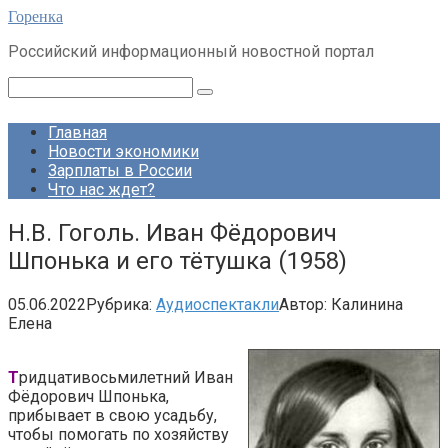
Перейти
Горенка
к
Российский информационный новостной портал
контенту
Поиск:
Главная
Новости экономики
Зарплаты в России
Что нас ждет?
Н.В. Гоголь. Иван Фёдорович
Шпонька и его тётушка (1958)
05.06.2022
Рубрика:
Аудиоспектакли
Автор:
Калинина
Елена
Т
ридцативосьмилетний Иван
Фёдорович Шпонька,
прибывает в свою усадьбу,
чтобы помогать по хозяйству