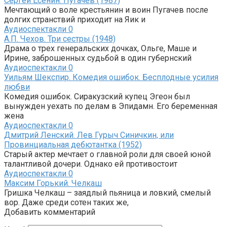
Сергей Есенин. Пугачёв (1987)
Мечтающий о воле крестьянин и воин Пугачев после
долгих странствий приходит на Яик и
Аудиоспектакли
0
А.П. Чехов. Три сестры (1948)
Драма о трех генеральских дочках, Ольге, Маше и
Ирине, заброшенных судьбой в один губернский
Аудиоспектакли
0
Уильям Шекспир. Комедия ошибок. Бесплодные усилия
любви
Комедия ошибок. Сиракузский купец Эгеон был
вынужден уехать по делам в Эпидамн. Его беременная
жена
Аудиоспектакли
0
Дмитрий Ленский. Лев Гурыч Синичкин, или
Провинциальная дебютантка (1952)
Старый актер мечтает о главной роли для своей юной
талантливой дочери. Однако ей противостоит
Аудиоспектакли
0
Максим Горький. Челкаш
Гришка Челкаш – заядлый пьяница и ловкий, смелый
вор. Даже среди сотен таких же,
Добавить комментарий