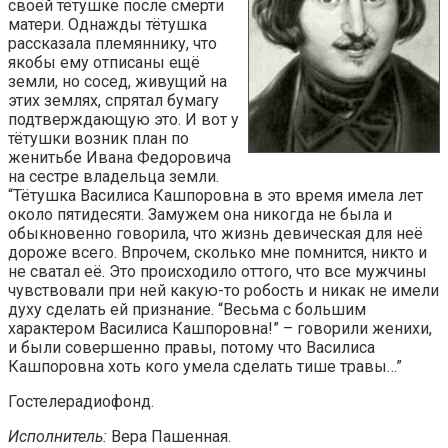
своей тётушке после смерти
матери. Однажды тётушка
рассказала племяннику, что
якобы ему отписаны ещё
земли, но сосед, живущий на
этих землях, спрятал бумагу
подтверждающую это. И вот у
тётушки возник план по
женитьбе Ивана Федоровича
на сестре владельца земли.
“Тётушка Василиса Кашпоровна в это время имела лет
около пятидесяти. Замужем она никогда не была и
обыкновенно говорила, что жизнь девическая для неё
дороже всего. Впрочем, сколько мне помнится, никто и
не сватал её. Это происходило оттого, что все мужчины
чувствовали при ней какую-то робость и никак не имели
духу сделать ей признание. “Весьма с большим
характером Василиса Кашпоровна!” – говорили женихи,
и были совершенно правы, потому что Василиса
Кашпоровна хоть кого умела сделать тише травы…”
Гостелерадиофонд.
Исполнитель:
Вера Пашенная.