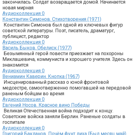
закончилась. Солдат возвращается домой. Начинается
новая мирная
Аудиоколлекция
0
Константин Симонов. Стихотворения (1971)
Константин Симонов был одной из ключевых фигур
советской литературы. Поэт, писатель, драматург,
публицист, редактор
Аудиоколлекция
0
Василь Быков. Обелиск (1977)
Безымянный герой повести приезжает на похороны
Миклашевича, коммуниста и хорошего учителя. Здесь он
знакомится
Аудиоколлекция
0
Вениамин Каверин. Кнопка (1967)
Инсценированный рассказ о юной фронтовой
медсестре, самоотверженно помогавшей на передовой
раненым бойцам во время
Аудиоколлекция
0
Евгений Носов. Красное вино Победы
Великая Отечественная война подходит к концу.
Советские войска заняли Берлин. Раненые солдаты в
госпитале
Аудиоколлекция
0
Григорий Бакланов. Почём фунт лиха (Был месяц май)