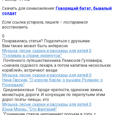
Скачать для ознакомления:
Говорящий батат, бывалый
солдат
Если ссылка устарела, пишите – постараемся
восстановить.
0
Понравилась статья? Поделиться с друзьями:
Вам также может быть интересно
Музыка, песни, сказки и рассказы для детей
0
“Гулливер в стране лилипутов”
Почтенного путешественника Лемюэля Гулливера,
«сначала судового лекаря, а потом капитана нескольких
кораблей», встречают везде
Музыка, песни, сказки и рассказы для детей
0
Нина Гарская. “О короле Карле, о рыцаре Роланде, о
Ронсевале”
Средневековье. Городе-крепости, одинокие замки,
монастыри, дороги. И кочующие по перепутьям этим
дорог поэты-певцы, кто
Музыка, песни, сказки и рассказы для детей
0
Юнна Мориц. “Сто фантазий”
“Сочинение стихов напоминает подъем в гору: с