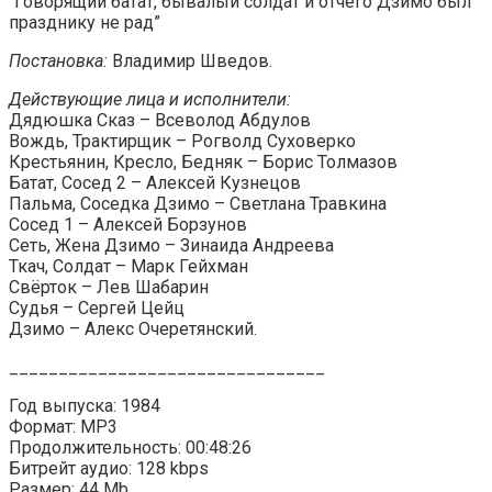
“Говорящий батат, бывалый солдат и отчего Дзимо был
празднику не рад”
Постановка:
Владимир Шведов.
Действующие лица и исполнители:
Дядюшка Сказ – Всеволод Абдулов
Вождь, Трактирщик – Рогволд Суховерко
Крестьянин, Кресло, Бедняк – Борис Толмазов
Батат, Сосед 2 – Алексей Кузнецов
Пальма, Соседка Дзимо – Светлана Травкина
Сосед 1 – Алексей Борзунов
Сеть, Жена Дзимо – Зинаида Андреева
Ткач, Солдат – Марк Гейхман
Свёрток – Лев Шабарин
Судья – Сергей Цейц
Дзимо – Алекс Очеретянский.
________________________________
Год выпуска: 1984
Формат: MP3
Продолжительность: 00:48:26
Битрейт аудио: 128 kbps
Размер: 44 Mb