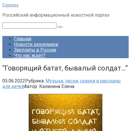
Перейти
Горенка
к
Российский информационный новостной портал
контенту
Поиск:
Главная
Новости экономики
Зарплаты в России
Что нас ждет?
“Говорящий батат, бывалый солдат…”
05.06.2022
Рубрика:
Музыка, песни, сказки и рассказы
для детей
Автор:
Калинина Елена