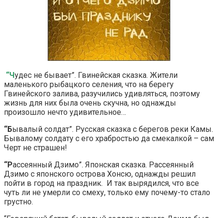
“Ч
удес не бывает”. Гвинейская сказка. Жители
маленького рыбацкого селения, что на берегу
Гвинейского залива, разучились удивляться, поэтому
жизнь для них была очень скучна, но однажды
произошло нечто удивительное…
“Б
ывалый солдат”. Русская сказка с берегов реки Камы.
Бывалому солдату с его храбростью да смекалкой – сам
Черт не страшен!
“Р
ассеянный Дзимо”. Японская сказка. Рассеянный
Дзимо с японского острова Хонсю, однажды решил
пойти в город на праздник. И так вырядился, что все
чуть ли не умерли со смеху, только ему почему-то стало
грустно.