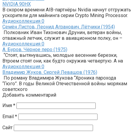
NVIDIA 90HX
В скором времени AIB-партнёры Nvidia начнут отгружать
ускорители для майнинга серии Crypto Mining Processor.
Аудиоколлекция
0
Семён Листов, Леонид Агранович. Лётчики (1954)
Полковник Иван Тихонович Друнин, ветеран войны,
отважный летчик, служит в авиационном полку, он –
Аудиоколлекция
0
А. Буров. Чёрное перо (1975)
“Стоят, вытянувшись, молодые весенние березки,
Втроем стоят они, как будто окружив четвертую. А на
Аудиоколлекция
0
Владимир Жуков. Сергей Левашов (1976)
По роману Владимира Жукова “Хроника парохода
“Гюго”. В годы Великой Отечественной войны морякам
советского
Добавить комментарий
Имя
*
Email
*
Сайт