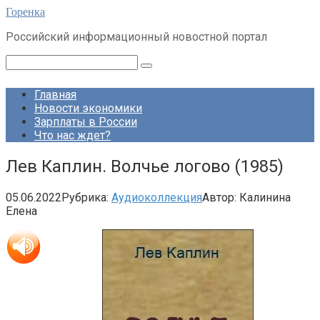
Перейти
Горенка
к
Российский информационный новостной портал
контенту
Поиск:
Главная
Новости экономики
Зарплаты в России
Что нас ждет?
Лев Каплин. Волчье логово (1985)
05.06.2022
Рубрика:
Аудиоколлекция
Автор:
Калинина
Елена