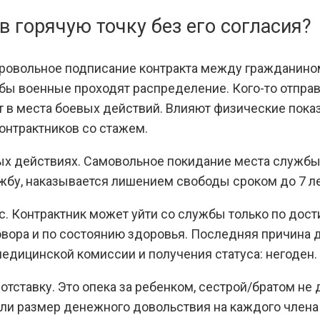
в горячую точку без его согласия?
обровольное подписание контракта между гражданин
жбы военные проходят распределение. Кого-то отпра
ает в места боевых действий. Влияют физические пок
контрактников со стажем.
вых действиях. Самовольное покидание места службы
службу, наказывается лишением свободы сроком до 7 
. Контрактник может уйти со службы только по дост
оговора и по состоянию здоровья. Последняя причи
едицинской комиссии и получения статуса: негоден.
тставку. Это опека за ребенком, сестрой/братом не
если размер денежного довольствия на каждого член