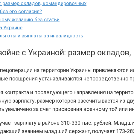
й: размер окладов, командировочных
без его согласия?
нному желанию без статьи
а Украине
льготы и выплаты за инвалидность
войне с Украиной: размер окладов
пецоперации на территории Украины привлекаются и
ьные поощрения устанавливаются непосредственно п
я контракта и последующего направления на террит
ную зарплату, размер которой рассчитывается из дву
 увеличено за счет присвоения военному той или и
учает зарплату в районе 310-330 тыс. рублей. Млад
ладающий званием младший сержант, получает 173-28