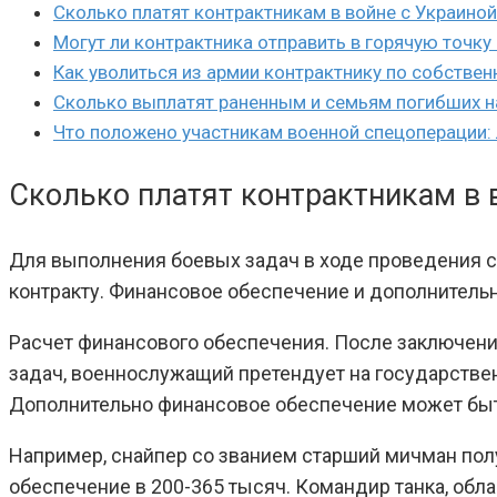
Сколько платят контрактникам в войне с Украино
Могут ли контрактника отправить в горячую точку 
Как уволиться из армии контрактнику по собстве
Сколько выплатят раненным и семьям погибших н
Что положено участникам военной спецоперации: 
Сколько платят контрактникам в 
Для выполнения боевых задач в ходе проведения с
контракту. Финансовое обеспечение и дополнител
Расчет финансового обеспечения. После заключени
задач, военнослужащий претендует на государствен
Дополнительно финансовое обеспечение может быть
Например, снайпер со званием старший мичман пол
обеспечение в 200-365 тысяч. Командир танка, об