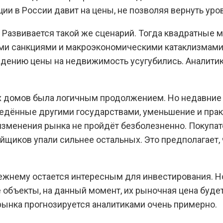
ии в России давит на цены, не позволяя вернуть уро
 Развивается такой же сценарий. Тогда квадратные 
ми санкциями и макроэкономическими катаклизмами
адению цены на недвижимость усугубились. Аналитик
х домов была логичным продолжением. Но недавние 
ведённые другими государствами, уменьшение и пра
то изменения рынка не пройдёт безболезненно. Поку
ройщиков упали сильнее остальных. Это предполагает
режнему остается интересным для инвестирования. Н
объекты, на данный момент, их рыночная цена будет
 рынка прогнозируется аналитиками очень примерно.