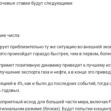
лючевые ставки будут следующими:
шие числа
ирует приблизительно ту же ситуацию во внешней эко
 это произойдет гораздо быстрее, чем в первом, боле
примет позитивную динамику приведет к лучшему исх
чшение экспорта газа и нефти, а в конце это привед
цией в 4%, как и было до последних событий, тогда 
% годовых.
оприятный исход для большей части мира, включая Р
егиональном режиме (блоках). Будут попытки концент