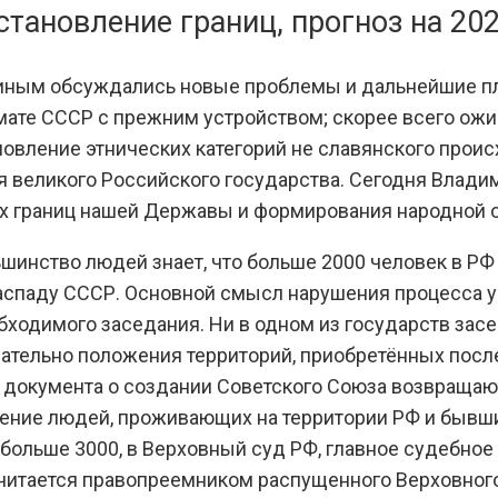
становление границ, прогноз на 20
иным обсуждались новые проблемы и дальнейшие п
мате СССР с прежним устройством; скорее всего ожи
новление этнических категорий не славянского прои
 великого Российского государства. Сегодня Влади
ех границ нашей Державы и формирования народной 
ньшинство людей знает, что больше 2000 человек в 
аспаду СССР. Основной смысл нарушения процесса у
ходимого заседания. Ни в одном из государств засе
сательно положения территорий, приобретённых пос
документа о создании Советского Союза возвращаютс
ение людей, проживающих на территории РФ и бывш
 больше 3000, в Верховный суд РФ, главное судебно
читается правопреемником распущенного Верховного