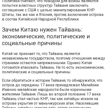
Политики считают, что поводом для войны являются
попытки властных структур Тайваня заключить
соглашение с США с целью манипулирования КНР.
Штаты, так же как и Япония, против включения острова
в состав Китайской Народной Республики.
Зачем Китаю нужен Тайвань:
экономические, политические и
социальные причины
Китай не признает то, что Тайвань является
независимым государством, поэтому отношения между
странами остаются напряженными. Однако Китая
готовится атаковать Тайвань. На то есть экономические,
политические и социальные причины.
Если обратиться к истории Тайваня, то обнаружится, что
остров до середины 17 века принадлежал Малайзии.
Именно малайские народности были коренными
жителями Тайваня. Лишь во второй половине 17 века
Тайвань стал частью КНР, так как китайцы искали на
острове укрытия от маньчжурских атак. Населившие
Тайвань китайцы смогли дать отпор голландцам,