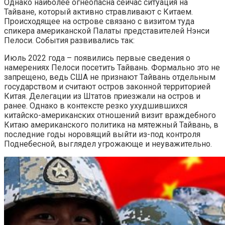
Однако наиболее огнеопасна сейчас ситуация на
Тайване, который активно стравливают с Китаем.
Происходящее на острове связано с визитом туда
спикера американской Палаты представителей Нэнси
Пелоси. События развивались так:
Июль 2022 года – появились первые сведения о
намерениях Пелоси посетить Тайвань. Формально это не
запрещено, ведь США не признают Тайвань отдельным
государством и считают остров законной территорией
Китая. Делегации из Штатов приезжали на остров и
ранее. Однако в контексте резко ухудшившихся
китайско-американских отношений визит враждебного
Китаю американского политика на мятежный Тайвань, в
последние годы норовящий выйти из-под контроля
Поднебесной, выглядел угрожающе и неуважительно.