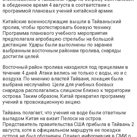
в обеденное время 4 августа в соответствии с
программой плановых учений китайской армии.
Китайские военнослужащие вышли в Тайваньский
пролив, чтобы протестировать боевую технику.
Программа планового учебного мероприятия
предполагала апробацию стрельбы на большой
дистанции. Удары были выполнены по заранее
выбранным восточным районам пролива, снаряды
достигли целей.
Восточный район пролива находился под прицелами в
течение 4 дней. Атаки велись не только с воды, но и с
воздуха. По мнению властей Тайваня, локация была
выбрана неслучайно. Цели для учебных боевых
снарядов располагались слишком близко к территории
острова. Таким образом, Китай превратил программу
учений в провокационную акцию.
Тайвань полагает, что учения на воде были ответным
выпадом Китая на визит Пелоси на остров.
Представитель правительства США прибыла в Тайвань 2
августа, хотя в официальном маршруте ее поездки
остров не был обозначен. Однако информация в СМИ о