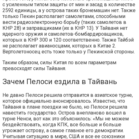
с усиленным типом защиты от мин и засад в количестве
2592 единицы, а у острова таких бронемашин нет. Также
только Пекин располагает самолетами, способными
вести радиоэлектронную борьбу (таких самолетов в
КНР 28) и заправщиками (их в КНР 13). У Тайваня нет
ядерного оружия и самолетов-бомбардировщиков,
которых в КНР 300 и 120 соответственно. Также Тайбэй
не располагает авианосцами, которых в Китае 2.
Вертолетоносец есть тоже только у Пекинской стороны.
Таким образом, силы Китая по всем параметрам
превосходят силы Тайваня.
Зачем Пелоси ездила в Тайвань
Не давно Пелоси решила отправится в азиатское турне,
которое официально анонсировалось. Известно, что
Тайваня в плане поездки не было, но Пелоси решила
навестить государство. Остров внепланово вошел в
турне Ненси, вот как это объяснилось: «Мы не можем
бездействовать, когда КПК, все больше и больше
угрожает острову, а самое главное его демократии.
Учитывая ситуацию в мире, США и все ее союзники