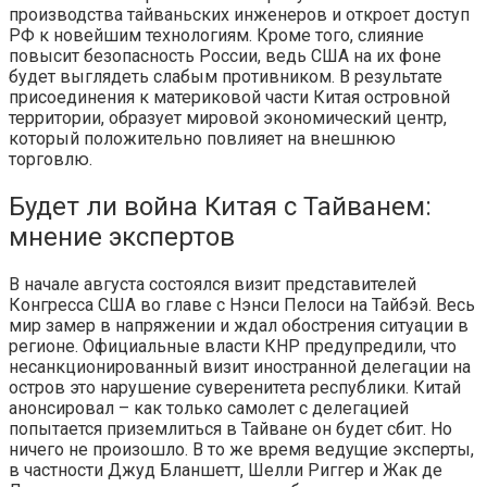
производства тайваньских инженеров и откроет доступ
РФ к новейшим технологиям. Кроме того, слияние
повысит безопасность России, ведь США на их фоне
будет выглядеть слабым противником. В результате
присоединения к материковой части Китая островной
территории, образует мировой экономический центр,
который положительно повлияет на внешнюю
торговлю.
Будет ли война Китая с Тайванем:
мнение экспертов
В начале августа состоялся визит представителей
Конгресса США во главе с Нэнси Пелоси на Тайбэй. Весь
мир замер в напряжении и ждал обострения ситуации в
регионе. Официальные власти КНР предупредили, что
несанкционированный визит иностранной делегации на
остров это нарушение суверенитета республики. Китай
анонсировал – как только самолет с делегацией
попытается приземлиться в Тайване он будет сбит. Но
ничего не произошло. В то же время ведущие эксперты,
в частности Джуд Бланшетт, Шелли Риггер и Жак де