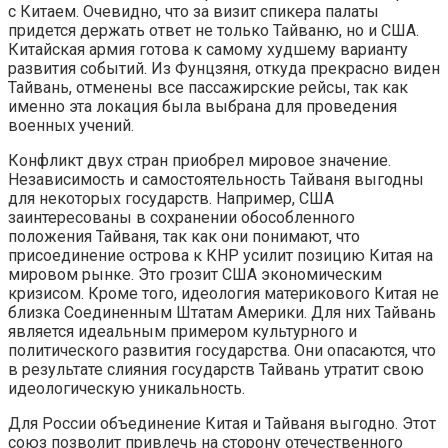
с Китаем. Очевидно, что за визит спикера палаты
придется держать ответ не только Тайваню, но и США.
Китайская армия готова к самому худшему варианту
развития событий. Из Фунцзяня, откуда прекрасно виден
Тайвань, отменены все пассажирские рейсы, так как
именно эта локация была выбрана для проведения
военных учений.
Конфликт двух стран приобрел мировое значение.
Независимость и самостоятельность Тайваня выгодны
для некоторых государств. Например, США
заинтересованы в сохранении обособленного
положения Тайваня, так как они понимают, что
присоединение острова к КНР усилит позицию Китая на
мировом рынке. Это грозит США экономическим
кризисом. Кроме того, идеология материкового Китая не
близка Соединенным Штатам Америки. Для них Тайвань
является идеальным примером культурного и
политического развития государства. Они опасаются, что
в результате слияния государств Тайвань утратит свою
идеологическую уникальность.
Для России объединение Китая и Тайваня выгодно. Этот
союз позволит привлечь на сторону отечественного