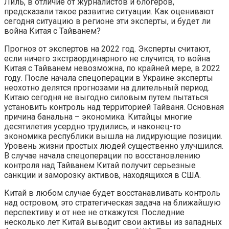
Лиль, в отличие от журналистов и блогеров,
предсказали такое развитие ситуации. Как оценивают
сегодня ситуацию в регионе эти эксперты, и будет ли
война Китая с Тайванем?
Прогноз от экспертов на 2022 год. Эксперты считают,
если ничего экстраординарного не случится, то война
Китая с Тайванем невозможна, по крайней мере, в 2022
году. После начала спецоперации в Украине эксперты
неохотно делятся прогнозами на длительный период.
Китаю сегодня не выгодно силовым путем пытаться
установить контроль над территорией Тайваня. Основная
причина банальна – экономика. Китайцы многие
десятилетия усердно трудились, и наконец-то
экономика республики вышла на лидирующие позиции.
Уровень жизни простых людей существенно улучшился.
В случае начала спецоперации по восстановлению
контроля над Тайванем Китай получит серьезные
санкции и заморозку активов, находящихся в США.
Китай в любом случае будет восстанавливать контроль
над островом, это стратегическая задача на ближайшую
перспективу и от нее не откажутся. Последние
несколько лет Китай выводит свои активы из западных