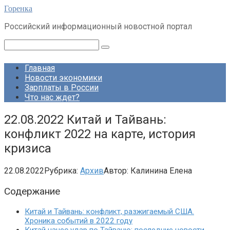
Перейти
Горенка
к
Российский информационный новостной портал
контенту
Поиск:
Главная
Новости экономики
Зарплаты в России
Что нас ждет?
22.08.2022 Китай и Тайвань:
конфликт 2022 на карте, история
кризиса
22.08.2022
Рубрика:
Архив
Автор:
Калинина Елена
Содержание
Китай и Тайвань: конфликт, разжигаемый США.
Хроника событий в 2022 году