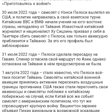
«Приготовьтесь к войне!».
30 июля 2022 года – самолёт с Нэнси Пелоси вылетел из
США, и политик направилась в своё азиатское турне.
Китайские ВВС и ВМФ начали учения на юго-востоке
страны, неподалёку от Тайваня. Известный китайский
журналист и националист Ху Сицзинь призвал у себя в
Твиттере сбить самолёт с Пелоси, как только авиасудно
приблизится к Тайваню. За это его профиль был
заблокирован.
31 июля 2022 года – Пелоси сделала пересадку на
Гаваях. Спикер огласила свой маршрут по Азии, однако
остановка на Тайване в нём предусмотрена не была.
1 августа 2022 года – стало известно, что Пелоси всё-
таки посетит Тайвань. Самолёты китайской военной
авиации принялись активнее пересекать воздушные
границы противника. США также стали перегонять свои
авианосцы и самолёты поближе к китайскому
побережью на случай, если Китай всё же собьёт
самолёт с американским политиком, что тут же
спровоцирует крупную войну. Вашингтон заранее
объявил Пекин виновным в возможной эскалации