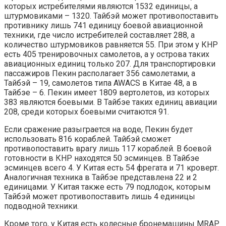
которых истребителями являются 1532 единицы, а
штурмовиками – 1320. Тайбэй может противопоставить
противнику лишь 741 единицу боевой авиационной
техники, где число истребителей составляет 288, а
количество штурмовиков равняется 55. При этом у КНР
есть 405 тренировочных самолетов, а у острова таких
авиационных единиц только 207. Для транспортировки
пассажиров Пекин располагает 356 самолетами, а
Тайбэй – 19, самолетов типа AWACS в Китае 48, а в
Тайбэе – 6. Пекин имеет 1809 вертолетов, из которых
383 являются боевыми. В Тайбэе таких единиц авиации
208, среди которых боевыми считаются 91.
Если сражение разыграется на воде, Пекин будет
использовать 816 кораблей. Тайбэй сможет
противопоставить врагу лишь 117 кораблей. В боевой
готовности в КНР находятся 50 эсминцев. В Тайбэе
эсминцев всего 4. У Китая есть 54 фрегата и 71 кроверт.
Аналогичная техника в Тайбэе представлена 22 и 2
единицами. У Китая также есть 79 подлодок, которым
Тайбэй может противопоставить лишь 4 единицы
подводной техники.
Кроме того, у Китая есть колесные бронемашины MRAP