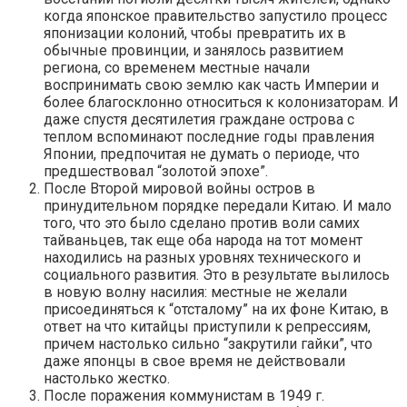
когда японское правительство запустило процесс
японизации колоний, чтобы превратить их в
обычные провинции, и занялось развитием
региона, со временем местные начали
воспринимать свою землю как часть Империи и
более благосклонно относиться к колонизаторам. И
даже спустя десятилетия граждане острова с
теплом вспоминают последние годы правления
Японии, предпочитая не думать о периоде, что
предшествовал “золотой эпохе”.
После Второй мировой войны остров в
принудительном порядке передали Китаю. И мало
того, что это было сделано против воли самих
тайваньцев, так еще оба народа на тот момент
находились на разных уровнях технического и
социального развития. Это в результате вылилось
в новую волну насилия: местные не желали
присоединяться к “отсталому” на их фоне Китаю, в
ответ на что китайцы приступили к репрессиям,
причем настолько сильно “закрутили гайки”, что
даже японцы в свое время не действовали
настолько жестко.
После поражения коммунистам в 1949 г.