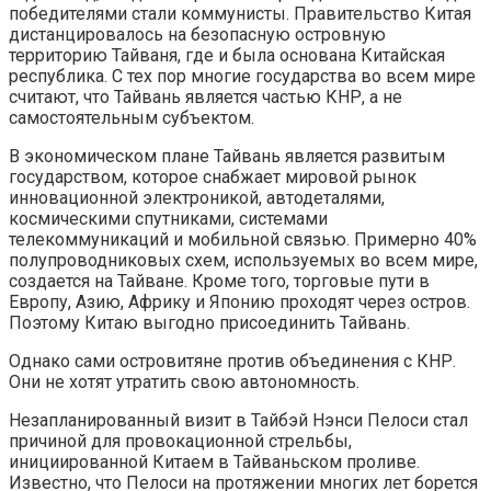
победителями стали коммунисты. Правительство Китая
дистанцировалось на безопасную островную
территорию Тайваня, где и была основана Китайская
республика. С тех пор многие государства во всем мире
считают, что Тайвань является частью КНР, а не
самостоятельным субъектом.
В экономическом плане Тайвань является развитым
государством, которое снабжает мировой рынок
инновационной электроникой, автодеталями,
космическими спутниками, системами
телекоммуникаций и мобильной связью. Примерно 40%
полупроводниковых схем, используемых во всем мире,
создается на Тайване. Кроме того, торговые пути в
Европу, Азию, Африку и Японию проходят через остров.
Поэтому Китаю выгодно присоединить Тайвань.
Однако сами островитяне против объединения с КНР.
Они не хотят утратить свою автономность.
Незапланированный визит в Тайбэй Нэнси Пелоси стал
причиной для провокационной стрельбы,
инициированной Китаем в Тайваньском проливе.
Известно, что Пелоси на протяжении многих лет борется