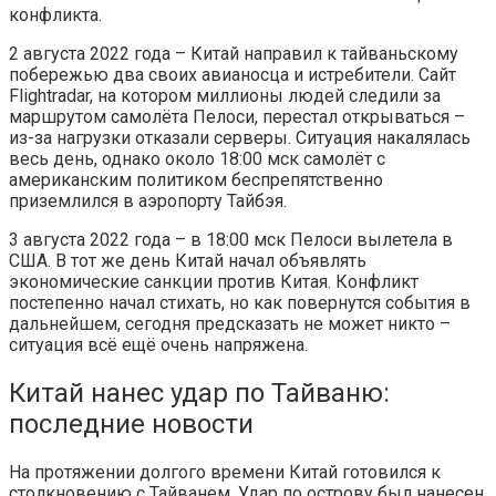
конфликта.
2 августа 2022 года – Китай направил к тайваньскому
побережью два своих авианосца и истребители. Сайт
Flightradar, на котором миллионы людей следили за
маршрутом самолёта Пелоси, перестал открываться –
из-за нагрузки отказали серверы. Ситуация накалялась
весь день, однако около 18:00 мск самолёт с
американским политиком беспрепятственно
приземлился в аэропорту Тайбэя.
3 августа 2022 года – в 18:00 мск Пелоси вылетела в
США. В тот же день Китай начал объявлять
экономические санкции против Китая. Конфликт
постепенно начал стихать, но как повернутся события в
дальнейшем, сегодня предсказать не может никто –
ситуация всё ещё очень напряжена.
Китай нанес удар по Тайваню:
последние новости
На протяжении долгого времени Китай готовился к
столкновению с Тайванем. Удар по острову был нанесен