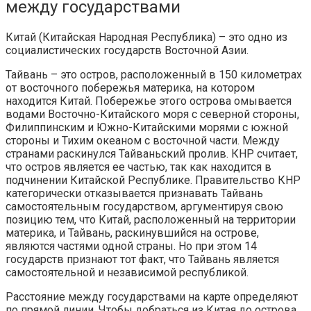
между государствами
Китай (Китайская Народная Республика) – это одно из
социалистических государств Восточной Азии.
Тайвань – это остров, расположенный в 150 километрах
от восточного побережья материка, на котором
находится Китай. Побережье этого острова омывается
водами Восточно-Китайского моря с северной стороны,
Филиппинским и Южно-Китайскими морями с южной
стороны и Тихим океаном с восточной части. Между
странами раскинулся Тайваньский пролив. КНР считает,
что остров является ее частью, так как находится в
подчинении Китайской Республике. Правительство КНР
категорически отказывается признавать Тайвань
самостоятельным государством, аргументируя свою
позицию тем, что Китай, расположенный на территории
материка, и Тайвань, раскинувшийся на острове,
являются частями одной страны. Но при этом 14
государств признают тот факт, что Тайвань является
самостоятельной и независимой республикой.
Расстояние между государствами на карте определяют
по прямой линии. Чтобы добраться из Китая до острова