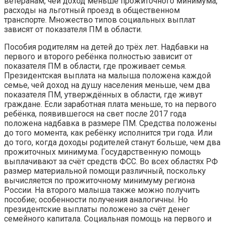
ветеранам, чей доход меньше прожиточного минимума,
расходы на льготный проезд в общественном
транспорте. Множество типов социальных выплат
зависят от показателя ПМ в области.
Пособия родителям на детей до трёх лет. Надбавки на
первого и второго ребёнка полностью зависит от
показателя ПМ в области, где проживает семья.
Президентская выплата на малыша положена каждой
семье, чей доход на душу населения меньше, чем два
показателя ПМ, утверждённых в области, где живут
граждане. Если заработная плата меньше, то на первого
ребёнка, появившегося на свет после 2017 года
положена надбавка в размере ПМ. Средства положены
до того момента, как ребёнку исполнится три года. Или
до того, когда доходы родителей станут больше, чем два
прожиточных минимума. Государственную помощь
выплачивают за счёт средств ФСС. Во всех областях РФ
размер материальной помощи различный, поскольку
вычисляется по прожиточному минимуму региона
России. На второго малыша также можно получить
пособие; особенности получения аналогичны. Но
президентские выплаты положено за счёт денег
семейного капитала. Социальная помощь на первого и