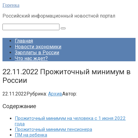
Перейти
Горенка
к
Российский информационный новостной портал
контенту
Поиск:
Главная
Новости экономики
Зарплаты в России
Что нас ждет?
22.11.2022 Прожиточный минимум в
России
22.11.2022
Рубрика:
Архив
Автор:
Содержание
Прожиточный минимум на человека с 1 июня 2022
года
Прожиточный минимум пенсионера
ПМ на ребенка