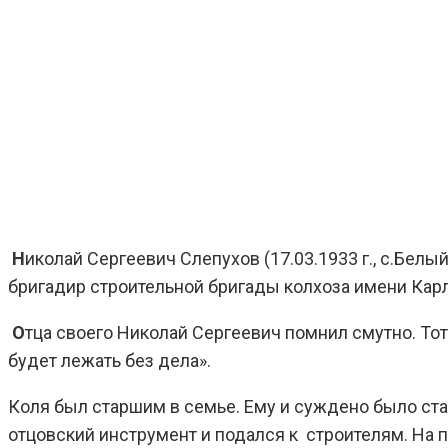
Н
иколай Сергеевич Слепухов (17.03.1933 г., с.Белы
бригадир строительной бригады колхоза имени Кар
О
тца своего Николай Сергеевич помнил смутно. Тот 
будет лежать без дела».
Коля был старшим в семье. Ему и суждено было стат
отцовский инструмент и подался к строителям. На п