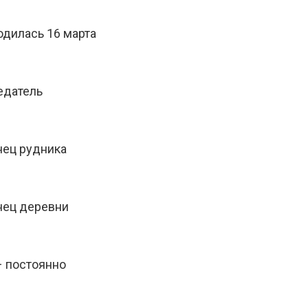
одилась 16 марта
едатель
нец рудника
нец деревни
– постоянно