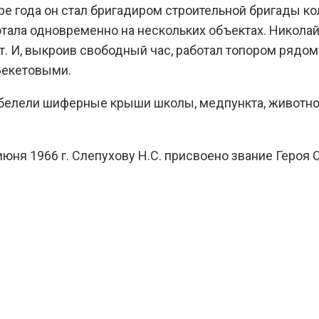
ыре года он стал бригадиром строительной бригады к
отала одновременно на нескольких объектах. Никола
ет. И, выкроив свободный час, работал топором ряд
Бекетовыми.
сь белели шиферные крыши школы, медпункта, животно
юня 1966 г. Слепухову Н.С. присвоено звание Героя 