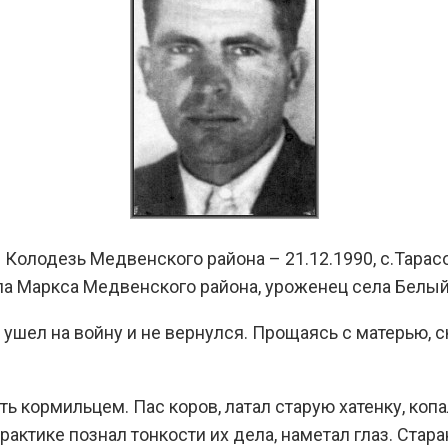
й Колодезь Медвенского района – 21.12.1990, с.Тарас
ла Маркса Медвенского района, уроженец села Белый
ушел на войну и не вернулся. Прощаясь с матерью, ск
ь кормильцем. Пас коров, латал старую хатенку, копа
рактике познал тонкости их дела, наметал глаз. Стар