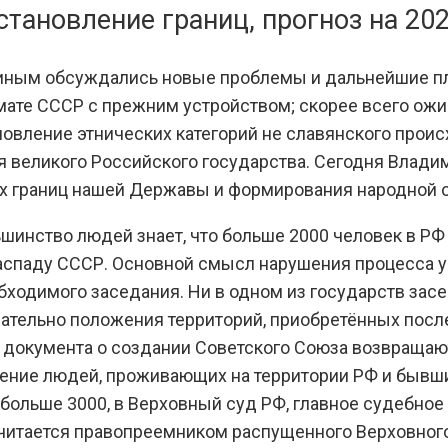
становление границ, прогноз на 20
иным обсуждались новые проблемы и дальнейшие п
мате СССР с прежним устройством; скорее всего ожи
новление этнических категорий не славянского прои
 великого Российского государства. Сегодня Влади
ех границ нашей Державы и формирования народной 
ньшинство людей знает, что больше 2000 человек в 
аспаду СССР. Основной смысл нарушения процесса у
ходимого заседания. Ни в одном из государств засе
сательно положения территорий, приобретённых пос
документа о создании Советского Союза возвращаютс
ение людей, проживающих на территории РФ и бывш
 больше 3000, в Верховный суд РФ, главное судебно
читается правопреемником распущенного Верховного