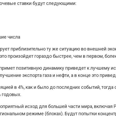
лючевые ставки будут следующими:
шие числа
ирует приблизительно ту же ситуацию во внешней эко
 это произойдет гораздо быстрее, чем в первом, боле
примет позитивную динамику приведет к лучшему исх
чшение экспорта газа и нефти, а в конце это привед
цией в 4%, как и было до последних событий, тогда 
% годовых.
оприятный исход для большей части мира, включая Р
егиональном режиме (блоках). Будут попытки концент