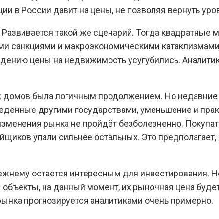
ии в России давит на цены, не позволяя вернуть уро
 Развивается такой же сценарий. Тогда квадратные 
ми санкциями и макроэкономическими катаклизмами
адению цены на недвижимость усугубились. Аналитик
х домов была логичным продолжением. Но недавние 
ведённые другими государствами, уменьшение и пра
то изменения рынка не пройдёт безболезненно. Поку
ройщиков упали сильнее остальных. Это предполагает
режнему остается интересным для инвестирования. Н
объекты, на данный момент, их рыночная цена будет
 рынка прогнозируется аналитиками очень примерно.