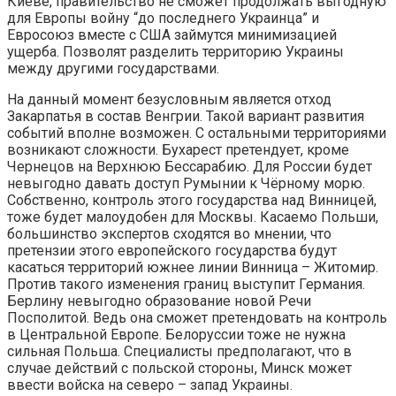
Киеве, правительство не сможет продолжать выгодную
для Европы войну “до последнего Украинца” и
Евросоюз вместе с США займутся минимизацией
ущерба. Позволят разделить территорию Украины
между другими государствами.
На данный момент безусловным является отход
Закарпатья в состав Венгрии. Такой вариант развития
событий вполне возможен. С остальными территориями
возникают сложности. Бухарест претендует, кроме
Чернецов на Верхнюю Бессарабию. Для России будет
невыгодно давать доступ Румынии к Чёрному морю.
Собственно, контроль этого государства над Винницей,
тоже будет малоудобен для Москвы. Касаемо Польши,
большинство экспертов сходятся во мнении, что
претензии этого европейского государства будут
касаться территорий южнее линии Винница – Житомир.
Против такого изменения границ выступит Германия.
Берлину невыгодно образование новой Речи
Посполитой. Ведь она сможет претендовать на контроль
в Центральной Европе. Белоруссии тоже не нужна
сильная Польша. Специалисты предполагают, что в
случае действий с польской стороны, Минск может
ввести войска на северо – запад Украины.