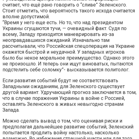
считает, что ещё рано говорить о “сливе” Зеленского.
Стоит отметить, что вероятность такого исхода считается
вполне допустимой.
“Время у него еще есть. Но то, что над президентом
Украины сгущаются тучи, — очевидный факт. Судя по
всему, Западу приходится маневрировать из-за
неоправдавшихся ожиданий. Изначально там
рассчитывали, что Российская спецоперация на Украине
окажется быстрой и неудачной. У западных игроков
было бы некое моральное преимущество. Однако этого
не произошло. И теперь они ищут виноватых, пытаются
подстелить себе соломку”- высказывается политолог.
Если развития событий будут не соответствовать
Западными ожиданиям, для Зеленского существует
другой вариант. Удручающий прогноз заключается в том,
что в случае поражения Украины в войне с Россией,
оставлять Зеленского в живых невыгодно странам
Запада.
Можно сделать вывод о том, что оценивая риски и
предполагая дальнейшее развитие событий, Зеленский
попытается продлить войну настолько, насколько
возможно. Во избежания страшной участи или для того,