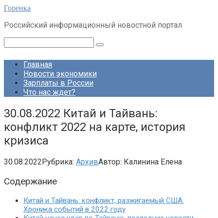
Перейти
Горенка
к
Российский информационный новостной портал
контенту
Поиск:
Главная
Новости экономики
Зарплаты в России
Что нас ждет?
30.08.2022 Китай и Тайвань:
конфликт 2022 на карте, история
кризиса
30.08.2022
Рубрика:
Архив
Автор:
Калинина Елена
Содержание
Китай и Тайвань: конфликт, разжигаемый США.
Хроника событий в 2022 году