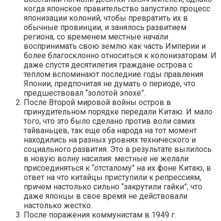
когда японское правительство запустило процесс
японизации колоний, чтобы превратить их в
обычные провинции, и занялось развитием
региона, со временем местные начали
воспринимать свою землю как часть Империи и
более благосклонно относиться к колонизаторам. И
даже спустя десятилетия граждане острова с
теплом вспоминают последние годы правления
Японии, предпочитая не думать о периоде, что
предшествовал “золотой эпохе”.
После Второй мировой войны остров в
принудительном порядке передали Китаю. И мало
того, что это было сделано против воли самих
тайваньцев, так еще оба народа на тот момент
находились на разных уровнях технического и
социального развития. Это в результате вылилось
в новую волну насилия: местные не желали
присоединяться к “отсталому” на их фоне Китаю, в
ответ на что китайцы приступили к репрессиям,
причем настолько сильно “закрутили гайки”, что
даже японцы в свое время не действовали
настолько жестко.
После поражения коммунистам в 1949 г.