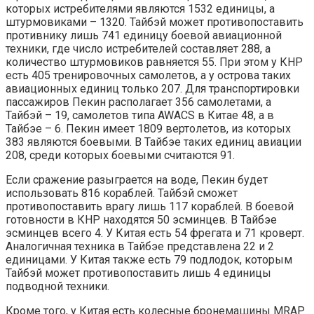
которых истребителями являются 1532 единицы, а
штурмовиками – 1320. Тайбэй может противопоставить
противнику лишь 741 единицу боевой авиационной
техники, где число истребителей составляет 288, а
количество штурмовиков равняется 55. При этом у КНР
есть 405 тренировочных самолетов, а у острова таких
авиационных единиц только 207. Для транспортировки
пассажиров Пекин располагает 356 самолетами, а
Тайбэй – 19, самолетов типа AWACS в Китае 48, а в
Тайбэе – 6. Пекин имеет 1809 вертолетов, из которых
383 являются боевыми. В Тайбэе таких единиц авиации
208, среди которых боевыми считаются 91.
Если сражение разыграется на воде, Пекин будет
использовать 816 кораблей. Тайбэй сможет
противопоставить врагу лишь 117 кораблей. В боевой
готовности в КНР находятся 50 эсминцев. В Тайбэе
эсминцев всего 4. У Китая есть 54 фрегата и 71 кроверт.
Аналогичная техника в Тайбэе представлена 22 и 2
единицами. У Китая также есть 79 подлодок, которым
Тайбэй может противопоставить лишь 4 единицы
подводной техники.
Кроме того, у Китая есть колесные бронемашины MRAP