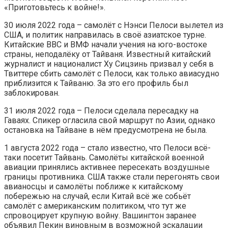
«Приготовьтесь к войне!».
30 июля 2022 года – самолёт с Нэнси Пелоси вылетел из
США, и политик направилась в своё азиатское турне.
Китайские ВВС и ВМФ начали учения на юго-востоке
страны, неподалёку от Тайваня. Известный китайский
журналист и националист Ху Сицзинь призвал у себя в
Твиттере сбить самолёт с Пелоси, как только авиасудно
приблизится к Тайваню. За это его профиль был
заблокирован.
31 июля 2022 года – Пелоси сделала пересадку на
Гаваях. Спикер огласила свой маршрут по Азии, однако
остановка на Тайване в нём предусмотрена не была.
1 августа 2022 года – стало известно, что Пелоси всё-
таки посетит Тайвань. Самолёты китайской военной
авиации принялись активнее пересекать воздушные
границы противника. США также стали перегонять свои
авианосцы и самолёты поближе к китайскому
побережью на случай, если Китай всё же собьёт
самолёт с американским политиком, что тут же
спровоцирует крупную войну. Вашингтон заранее
объявил Пекин виновным в возможной эскалации