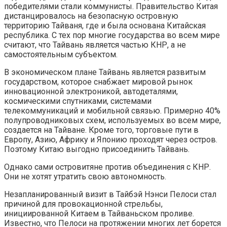
победителями стали коммунисты. Правительство Китая
дистанцировалось на безопасную островную
территорию Тайваня, где и была основана Китайская
республика. С тех пор многие государства во всем мире
считают, что Тайвань является частью КНР, а не
самостоятельным субъектом.
В экономическом плане Тайвань является развитым
государством, которое снабжает мировой рынок
инновационной электроникой, автодеталями,
космическими спутниками, системами
телекоммуникаций и мобильной связью. Примерно 40%
полупроводниковых схем, используемых во всем мире,
создается на Тайване. Кроме того, торговые пути в
Европу, Азию, Африку и Японию проходят через остров.
Поэтому Китаю выгодно присоединить Тайвань.
Однако сами островитяне против объединения с КНР.
Они не хотят утратить свою автономность.
Незапланированный визит в Тайбэй Нэнси Пелоси стал
причиной для провокационной стрельбы,
инициированной Китаем в Тайваньском проливе.
Известно, что Пелоси на протяжении многих лет борется