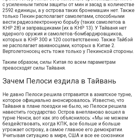
с усиленным типом защиты от мин и засад в количестве
2592 единицы, а у острова таких бронемашин нет. Также
только Пекин располагает самолетами, способными
вести радиоэлектронную борьбу (таких самолетов в
КНР 28) и заправщиками (их в КНР 13). У Тайваня нет
ядерного оружия и самолетов-бомбардировщиков,
которых в КНР 300 и 120 соответственно. Также Тайбэй
не располагает авианосцами, которых в Китае 2.
Вертолетоносец есть тоже только у Пекинской стороны.
Таким образом, силы Китая по всем параметрам
превосходят силы Тайваня.
Зачем Пелоси ездила в Тайвань
Не давно Пелоси решила отправится в азиатское турне,
которое официально анонсировалось. Известно, что
Тайваня в плане поездки не было, но Пелоси решила
навестить государство. Остров внепланово вошел в
турне Ненси, вот как это объяснилось: «Мы не можем
бездействовать, когда КПК, все больше и больше
угрожает острову, а самое главное его демократии.
Учитывая ситуацию в мире, США и все ее союзники