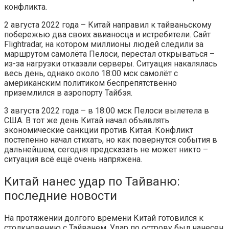
конфликта.
2 августа 2022 года – Китай направил к тайваньскому
побережью два своих авианосца и истребители. Сайт
Flightradar, на котором миллионы людей следили за
маршрутом самолёта Пелоси, перестал открываться –
из-за нагрузки отказали серверы. Ситуация накалялась
весь день, однако около 18:00 мск самолёт с
американским политиком беспрепятственно
приземлился в аэропорту Тайбэя.
3 августа 2022 года – в 18:00 мск Пелоси вылетела в
США. В тот же день Китай начал объявлять
экономические санкции против Китая. Конфликт
постепенно начал стихать, но как повернутся события в
дальнейшем, сегодня предсказать не может никто –
ситуация всё ещё очень напряжена.
Китай нанес удар по Тайваню:
последние новости
На протяжении долгого времени Китай готовился к
столкновению с Тайванем. Удар по острову был нанесен