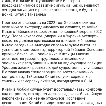
Лиль, в отличие от журналистов и блогеров,
предсказали такое развитие ситуации. Как оценивают
сегодня ситуацию в регионе эти эксперты, и будет ли
война Китая с Тайванем?
Прогноз от экспертов на 2022 год. Эксперты считают,
если ничего экстраординарного не случится, то война
Китая с Тайванем невозможна, по крайней мере, в 2022
году. После начала спецоперации в Украине эксперты
неохотно делятся прогнозами на длительный период.
Китаю сегодня не выгодно силовым путем пытаться
установить контроль над территорией Тайваня. Основная
причина банальна – экономика. Китайцы многие
десятилетия усердно трудились, и наконец-то
экономика республики вышла на лидирующие позиции.
Уровень жизни простых людей существенно улучшился.
В случае начала спецоперации по восстановлению
контроля над Тайванем Китай получит серьезные
санкции и заморозку активов, находящихся в США.
Китай в любом случае будет восстанавливать контроль
над островом, это стратегическая задача на ближайшую
перспективу и от нее не откажутся. Последние
несколько лет Китай выводит свои активы из западных