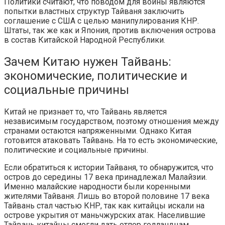
Политики считают, что поводом для войны являются
попытки властных структур Тайваня заключить
соглашение с США с целью манипулирования КНР.
Штаты, так же как и Япония, против включения острова
в состав Китайской Народной Республики.
Зачем Китаю нужен Тайвань:
экономические, политические и
социальные причины
Китай не признает то, что Тайвань является
независимым государством, поэтому отношения между
странами остаются напряженными. Однако Китая
готовится атаковать Тайвань. На то есть экономические,
политические и социальные причины.
Если обратиться к истории Тайваня, то обнаружится, что
остров до середины 17 века принадлежал Малайзии.
Именно малайские народности были коренными
жителями Тайваня. Лишь во второй половине 17 века
Тайвань стал частью КНР, так как китайцы искали на
острове укрытия от маньчжурских атак. Населившие
Тайвань китайцы смогли дать отпор голландцам,