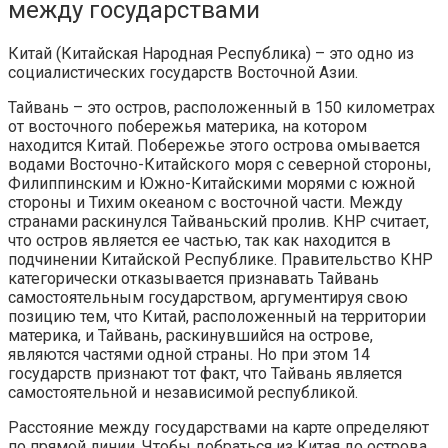
между государствами
Китай (Китайская Народная Республика) – это одно из
социалистических государств Восточной Азии.
Тайвань – это остров, расположенный в 150 километрах
от восточного побережья материка, на котором
находится Китай. Побережье этого острова омывается
водами Восточно-Китайского моря с северной стороны,
Филиппинским и Южно-Китайскими морями с южной
стороны и Тихим океаном с восточной части. Между
странами раскинулся Тайваньский пролив. КНР считает,
что остров является ее частью, так как находится в
подчинении Китайской Республике. Правительство КНР
категорически отказывается признавать Тайвань
самостоятельным государством, аргументируя свою
позицию тем, что Китай, расположенный на территории
материка, и Тайвань, раскинувшийся на острове,
являются частями одной страны. Но при этом 14
государств признают тот факт, что Тайвань является
самостоятельной и независимой республикой.
Расстояние между государствами на карте определяют
по прямой линии. Чтобы добраться из Китая до острова