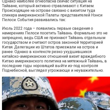
Однако наиболее огнеопасна сейчас ситуация на
Тайване, который активно стравливают с Китаем.
Происходящее на острове связано с визитом туда
спикера американской Палаты представителей Нэнси
Пелоси. События развивались так:
Июль 2022 года – появились первые сведения о
намерениях Пелоси посетить Тайвань. Формально это не
запрещено, ведь США не признают Тайвань отдельным
государством и считают остров законной территорией
Китая. Делегации из Штатов приезжали на остров и
ранее. Однако в контексте резко ухудшившихся
китайско-американских отношений визит враждебного
Китаю американского политика на мятежный Тайвань, в
последние годы норовящий выйти из-под контроля
Поднебесной, выглядел угрожающе и неуважительно.