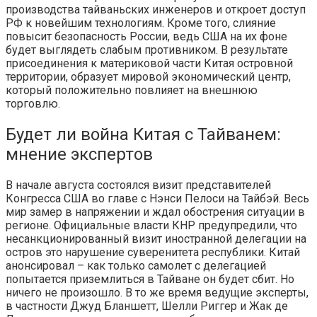
производства тайваньских инженеров и откроет доступ
РФ к новейшим технологиям. Кроме того, слияние
повысит безопасность России, ведь США на их фоне
будет выглядеть слабым противником. В результате
присоединения к материковой части Китая островной
территории, образует мировой экономический центр,
который положительно повлияет на внешнюю
торговлю.
Будет ли война Китая с Тайванем:
мнение экспертов
В начале августа состоялся визит представителей
Конгресса США во главе с Нэнси Пелоси на Тайбэй. Весь
мир замер в напряжении и ждал обострения ситуации в
регионе. Официальные власти КНР предупредили, что
несанкционированный визит иностранной делегации на
остров это нарушение суверенитета республики. Китай
анонсировал – как только самолет с делегацией
попытается приземлиться в Тайване он будет сбит. Но
ничего не произошло. В то же время ведущие эксперты,
в частности Джуд Бланшетт, Шелли Риггер и Жак де