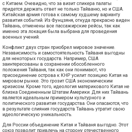
с Китаем. Очевидно, что за визит спикера палаты
придется держать ответ не только Тайваню, но и США.
Китайская армия готова к самому худшему варианту
развития событий. Из Фунцзяня, откуда прекрасно виден
Тайвань, отменены все пассажирские рейсы, так как
именно эта локация была выбрана для проведения
военных учений.
Конфликт двух стран приобрел мировое значение.
Независимость и самостоятельность Тайваня выгодны
для некоторых государств. Например, США
заинтересованы в сохранении обособленного
положения Тайваня, так как они понимают, что
присоединение острова к КНР усилит позицию Китая на
мировом рынке. Это грозит США экономическим
кризисом. Кроме того, идеология материкового Китая не
близка Соединенным Штатам Америки. Для них Тайвань
является идеальным примером культурного и
политического развития государства. Они опасаются, что
в результате слияния государств Тайвань утратит свою
идеологическую уникальность.
Для России объединение Китая и Тайваня выгодно. Этот
союз позволит привлечь на сторону отечественного