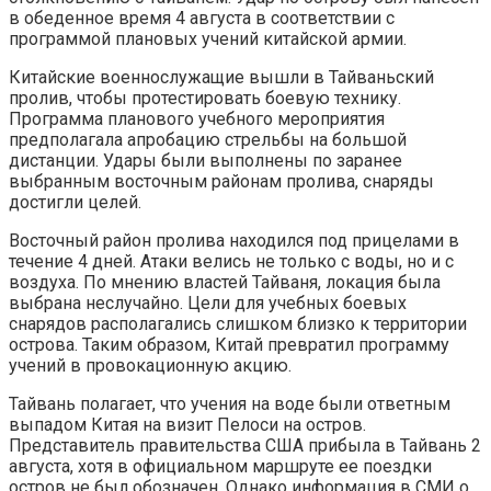
в обеденное время 4 августа в соответствии с
программой плановых учений китайской армии.
Китайские военнослужащие вышли в Тайваньский
пролив, чтобы протестировать боевую технику.
Программа планового учебного мероприятия
предполагала апробацию стрельбы на большой
дистанции. Удары были выполнены по заранее
выбранным восточным районам пролива, снаряды
достигли целей.
Восточный район пролива находился под прицелами в
течение 4 дней. Атаки велись не только с воды, но и с
воздуха. По мнению властей Тайваня, локация была
выбрана неслучайно. Цели для учебных боевых
снарядов располагались слишком близко к территории
острова. Таким образом, Китай превратил программу
учений в провокационную акцию.
Тайвань полагает, что учения на воде были ответным
выпадом Китая на визит Пелоси на остров.
Представитель правительства США прибыла в Тайвань 2
августа, хотя в официальном маршруте ее поездки
остров не был обозначен. Однако информация в СМИ о