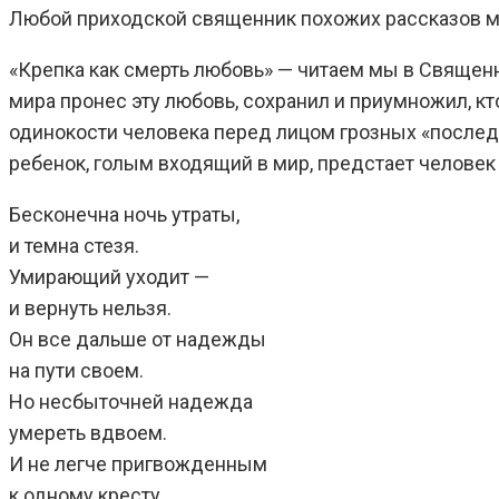
Любой приходской священник похожих рассказов мо
«Крепка как смерть любовь» — читаем мы в Священном
мира пронес эту любовь, сохранил и приумножил, кт
одинокости человека перед лицом грозных «последн
ребенок, голым входящий в мир, предстает человек
Бесконечна ночь утраты,
и темна стезя.
Умирающий уходит —
и вернуть нельзя.
Он все дальше от надежды
на пути своем.
Но несбыточней надежда
умереть вдвоем.
И не легче пригвожденным
к одному кресту.