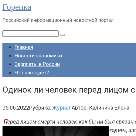
Горенка
Перейти
к
Российский информационный новостной портал
контенту
Поиск:
Главная
Новости экономики
Зарплаты в России
Что нас ждет?
Одинок ли человек перед лицом 
05.06.2022
Рубрика:
Журнал
Автор:
Калинина Елена
П
еред лицом смерти человек, как бы ни был связан 
«один», ши