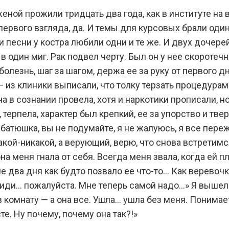
женой прожили тридцать два года, как в институте на
первого взгляда, да. И темы для курсовых брали оди
и песни у костра любили одни и те же. И двух дочер
в один миг. Рак подвел черту. Был он у нее скоротечн
болезнь, шаг за шагом, держа ее за руку от первого 
 из клиники выписали, что толку терзать процедурами,
а в сознании провела, хотя и наркотики прописали, н
 терпела, характер был крепкий, ее за упорство и тв
 батюшка, вы не подумайте, я не жалуюсь, я все пере
какой-никакой, а верующий, верю, что снова встретимс
на меня гнала от себя. Всегда меня звала, когда ей п
е два дня как будто позвало ее что-то… Как веревочк
ты иди… пожалуйста. Мне теперь самой надо…» Я вышел 
в комнату — а она все. Ушла… ушла без меня. Понимае
е. Ну почему, почему она так?!»