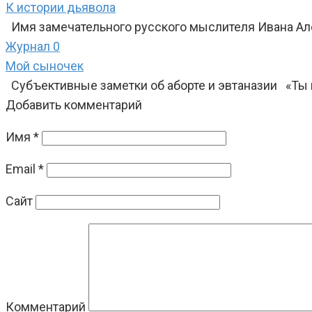
К истории дьявола
Имя замечательного русского мыслителя Ивана Але
Журнал
0
Мой сыночек
Субъективные заметки об аборте и эвтаназии «Ты п
Добавить комментарий
Имя
*
Email
*
Сайт
Комментарий