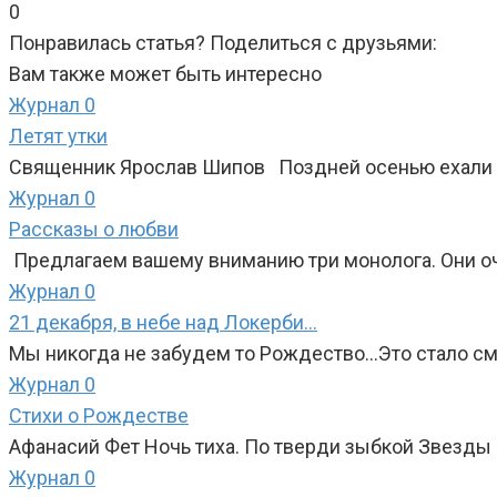
0
Понравилась статья? Поделиться с друзьями:
Вам также может быть интересно
Журнал
0
Летят утки
Священник Ярослав Шипов Поздней осенью ехали н
Журнал
0
Рассказы о любви
Предлагаем вашему вниманию три монолога. Они оче
Журнал
0
21 декабря, в небе над Локерби…
Мы никогда не забудем то Рождество…Это стало с
Журнал
0
Стихи о Рождестве
Афанасий Фет Ночь тиха. По тверди зыбкой Звезды
Журнал
0