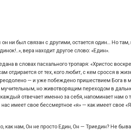
он ни был связан с другими, остается один… Но там, г
нок!..», вера находит другое слово: «Един».
едана в словах пасхального тропаря: «Христос воскре
ам отдирается от тех, кого любит, с кем сросся в жиз
преодолено — и уже побеждено пришествием Бога в м
 — мучительным, но животворящим переходом в дальн
 каждый отвечает именно за себя, напоминает нам о т
 нас имеет свое бессмертное «я» — как имеет свое «Я
ко, как нам, Он не просто Един, Он — Триедин? Не быв