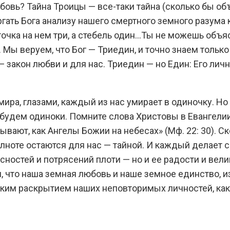
юбовь? Тайна Троицы — все-таки тайна (сколько бы о
гать Бога анализу нашего смертного земного разума к
очка на нем три, а стебель один…Ты не можешь объяс
 Мы веруем, что Бог — Триедин, и точно знаем только
закон любви и для нас. Триедин — но Един: Его лич
мира, глазами, каждый из нас умирает в одиночку. Но 
будем одиноки. Помните слова Христовы в Евангелии, 
вают, как Ангелы Божии на небесах» (Мф. 22: 30). Ск
лноте остаются для нас — тайной. И каждый делает с
стей и потрясений плоти — но и ее радости и велик
м, что наша земная любовь и наше земное единство, из
ким раскрытием наших неповторимых личностей, каки