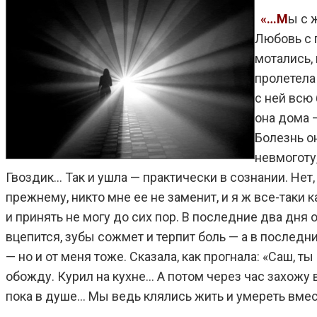
«…М
ы с 
Любовь с 
мотались, 
пролетела 
с ней всю 
она дома —
Болезнь он
невмоготу,
Гвоздик… Так и ушла — практически в сознании. Нет,
прежнему, никто мне ее не заменит, и я ж все-таки 
и принять не могу до сих пор. В последние два дня о
вцепится, зубы сожмет и терпит боль — а в последни
— но и от меня тоже. Сказала, как прогнала: «Саш, 
обожду. Курил на кухне… А потом через час захожу 
пока в душе… Мы ведь клялись жить и умереть вмест