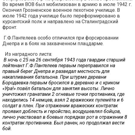
Во время ВОВ был мобилизован в армию в июле 1942 г.
Окончил Грозненское военное пехотное училище. В
июле 1942 года училище было переформировано в
курсантский полк и направлено на Сталинградский
фронт.
Г.Ф.Пантелеев особо отличился при форсировании
Днепра и в боях на захваченном плацдарме.
Из наградного листа:
В ночь с 25 на 26 сентября 1943 года гвардии старший
лейтенант Г.Ф.Пантелеев первым переправился на
правый берег Днепра и разведал местность для
накапливания батальона. При штурме деревни
Бородаевка первым бросился в деревню и с криком
«Ура!» повёл батальон для занятия высоты. Лично
уничтожил гранатами 2 огневые точки противника, где
находились 14 немцев, взял 2 вражеских пулемёта и 6
солдат в плен. При отражении вражеских контратак
проявил доблесть и геройство, воодушевлял бойцов,
лично участвовал в боевых порядках рот в отражении 8
контратак противника. Был ранен, но продолжал вести
бой.