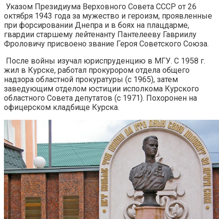
Указом Президиума Верховного Совета СССР от 26
октября 1943 года за мужество и героизм, проявленные
при форсировании Днепра и в боях на плацдарме,
гвардии старшему лейтенанту Пантелееву Гавриилу
Фроловичу присвоено звание Героя Советского Союза.
После войны изучал юриспруденцию в МГУ. С 1958 г.
жил в Курске, работал прокурором отдела общего
надзора областной прокуратуры (с 1965), затем
заведующим отделом юстиции исполкома Курского
областного Совета депутатов (с 1971). Похоронен на
офицерском кладбище Курска.