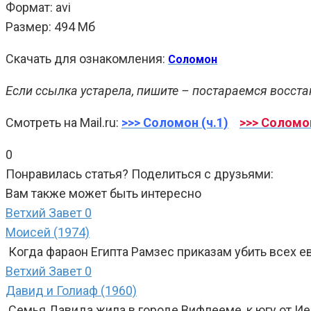
Формат: avi
Размер: 494 Мб
Скачать для ознакомления:
Соломон
Если ссылка устарела, пишите – постараемся восста
Смотреть на Mail.ru:
>>> Соломон (ч.1)
>>> Соломон
0
Понравилась статья? Поделиться с друзьями:
Вам также может быть интересно
Ветхий Завет
0
Моисей (1974)
Когда фараон Египта Рамзес приказам убить всех е
Ветхий Завет
0
Давид и Голиаф (1960)
Семья Давида жила в городе Вифлееме, к югу от И