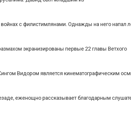
 войнах с филистимлянами. Однажды на него напал л
размахом экранизированы первые 22 главы Ветхого
Кингом Видором является кинематографическим осм
езаде, еженощно рассказывает благодарным слушат