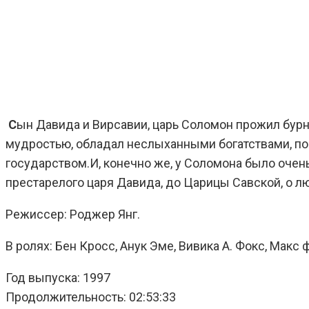
С
ын Давида и Вирсавии, царь Соломон прожил бур
мудростью, обладал неслыханными богатствами, п
государством.И, конечно же, у Соломона было очен
престарелого царя Давида, до Царицы Савской, о л
Режиссер: Роджер Янг.
В ролях: Бен Кросс, Анук Эме, Вивика А. Фокс, Макс
Год выпуска: 1997
Продолжительность: 02:53:33