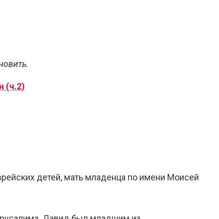
новить.
 (ч.2)
врейских детей, мать младенца по имени Моисей
ерусалима. Давид был младшим из