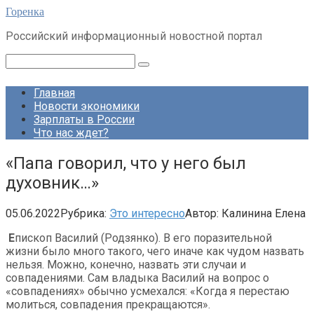
Перейти
Горенка
к
Российский информационный новостной портал
контенту
Поиск:
Главная
Новости экономики
Зарплаты в России
Что нас ждет?
«Папа говорил, что у него был
духовник…»
05.06.2022
Рубрика:
Это интересно
Автор:
Калинина Елена
Е
пископ Василий (Родзянко). В его поразительной
жизни было много такого, чего иначе как чудом назвать
нельзя. Можно, конечно, назвать эти случаи и
совпадениями. Сам владыка Василий на вопрос о
«совпадениях» обычно усмехался: «Когда я перестаю
молиться, совпадения прекращаются».