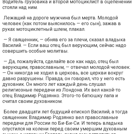
Водитель грузовика и второй мотоциклист в оцепенении
стояли над ним.
Лежащий на дороге мужчина был мертв. Молодой
человек (как потом выяснилось — его сын), зажав в
руках мотоциклетный шлем, плакал.
— Я священник, — обняв его за плечи, сказал владыка
Василий. — Если ваш отец был верующим, сейчас надо
совершить особые молитвы.
— Да, пожалуйста, сделайте все как надо, отец был
верующим, православным, — отвечал молодой человек.
— Он никогда не ходил в церковь, все церкви вокруг
давно разрушены. Правда, он говорил, что у него есть
духовник. Он много лет каждый день слушал
религиозные передачи из Лондона. Их вел какой-то
отец Владимир Родзянко. Этого-то батюшку папа и
считал своим духовником.
Более двадцати лет будущий епископ Василий, а тогда
священник Владимир Родзянко вел православные
передачи для России по Би-Би-Си. И теперь владыка
опустился на колени перед своим умершим духовным