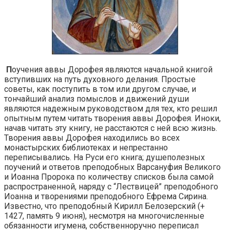
П
оучения аввы Дорофея являются начальной книгой
вступивших на путь духовного делания. Простые
советы, как поступить в том или другом случае, и
тончайший анализ помыслов и движений души
являются надежным руководством для тех, кто решил
опытным путем читать творения аввы Дорофея. Иноки,
начав читать эту книгу, не расстаются с ней всю жизнь.
Творения аввы Дорофея находились во всех
монастырских библиотеках и непрестанно
переписывались. На Руси его книга; душеполезных
поучений и ответов преподобных Варсануфия Великого
и Иоанна Пророка по количеству списков была самой
распространенной, наряду с “Лествицей” преподобного
Иоанна и творениями преподобного Ефрема Сирина.
Известно, что преподобный Кирилл Белозерский (+
1427, память 9 июня), несмотря на многочисленные
обязанности игумена, собственноручно переписал