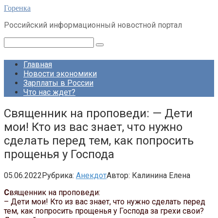
Перейти
Горенка
к
Российский информационный новостной портал
контенту
Поиск:
Главная
Новости экономики
Зарплаты в России
Что нас ждет?
Священник на проповеди: — Дети
мои! Кто из вас знает, что нужно
сделать перед тем, как попросить
прощенья у Господа
05.06.2022
Рубрика:
Анекдот
Автор:
Калинина Елена
С
вященник на проповеди:
– Дети мои! Кто из вас знает, что нужно сделать перед
тем, как попросить прощенья у Господа за грехи свои?