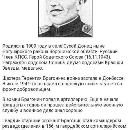
Р
одился в 1909 году в селе Сухой Донец ныне
Богучарского района Воронежской области. Русский.
Член КПСС. Герой Советского Союза (16.11.1943).
Награжден орденом Ленина, двумя орденами Красной
Звезды, медалью.
Шахтера Терентия Брагонина война застала в Донбассе.
В июле 1941-го он надел солдатскую шинель: ушел на
фронт добровольцем.
В армии Брагонин попал в артиллерию. Еще в начале
тридцатых годов он прошел действительную военную
службу и военное дело знал хорошо.
Гвардии старший сержант Брагонин стал командиром
разведотделения в 156-м гвардейском артиллерийском