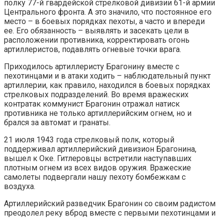
полку 77-й гвардейской стрелковой дивизии 61-й армии
Центрального фронта. А это значило, что постоянное его
место – в боевых порядках пехоты, а часто и впереди
ее. Его обязанность – выявлять и засекать цели в
расположении противника, корректировать огонь
артиллеристов, подавлять огневые точки врага.
Приходилось артиллеристу Брагонину вместе с
пехотинцами и в атаки ходить – наблюдательный пункт
артиллерии, как правило, находился в боевых порядках
стрелковых подразделений. Во время вражеских
контратак коммунист Брагонин отражал натиск
противника не только артиллерийским огнем, но и
брался за автомат и гранаты.
21 июля 1943 года стрелковый полк, который
поддерживал артиллерийский дивизион Брагонина,
вышел к Оке. Гитлеровцы встретили наступавших
плотным огнем из всех видов оружия. Вражеские
самолеты подвергали нашу пехоту бомбежкам с
воздуха.
Артиллерийский разведчик Брагонин со своим радистом
преодолел реку вброд вместе с первыми пехотинцами и