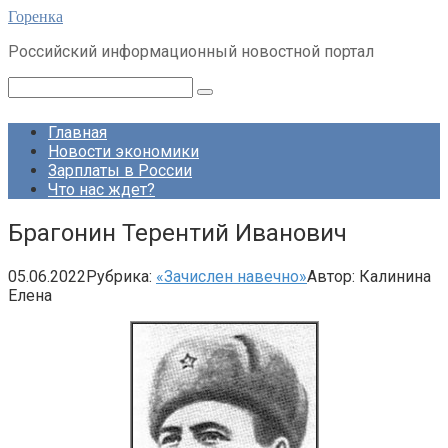
Перейти
Горенка
к
Российский информационный новостной портал
контенту
Поиск:
Главная
Новости экономики
Зарплаты в России
Что нас ждет?
Брагонин Терентий Иванович
05.06.2022
Рубрика:
«Зачислен навечно»
Автор:
Калинина
Елена