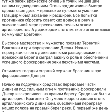
тут же засек вражеские огневые точки, мешавшие
нашим подразделениям. Огонь артдивизиона быстро
сделал свое дело – вражеские пулеметы умолкли.
Плацдарм был захвачен и расширен. Все попытки
противника сбросить советских воинов в реку в
значительной мере пресекались точным огнем
артиллеристов. А дирижером этого меткого огня являлся
коммунист Брагонин.
Высокое мастерство и мужество проявил Терентий
Брагонин и при форсировании Десны. Ночью
переправился он с дивизионными разведчиками на
вражеский берег и сыграл важную роль в обеспечении
успешного форсирования реки пехотными частями.
Отличился гвардии старший сержант Брагонин и при
форсировании Днепра.
Ночью на подручных средствах передовые части
дивизии под сильным огнем противника форсировали
Днепр и закрепились на правом берегу. Среди них был и
артиллерист Брагонин. Он умело корректировал огонь
артиллерийского дивизиона, обеспечивая переправу
наших полков на правый берег реки. В первый же день