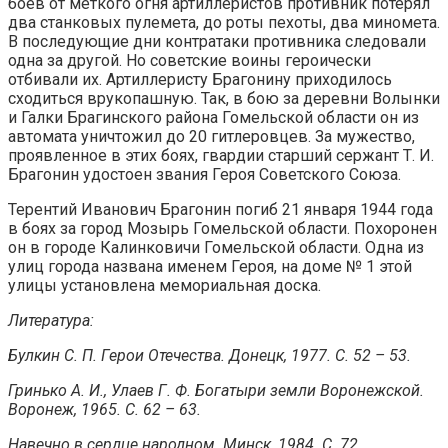
боев от меткого огня артиллеристов противник потерял
два станковых пулемета, до роты пехоты, два миномета.
В последующие дни контратаки противника следовали
одна за другой. Но советские воины героически
отбивали их. Артиллеристу Брагонину приходилось
сходиться врукопашную. Так, в бою за деревни Волынки
и Галки Брагинского района Гомельской области он из
автомата уничтожил до 20 гитлеровцев. За мужество,
проявленное в этих боях, гвардии старший сержант Т. И.
Брагонин удостоен звания Героя Советского Союза.
Терентий Иванович Брагонин погиб 21 января 1944 года
в боях за город Мозырь Гомельской области. Похоронен
он в городе Калинковичи Гомельской области. Одна из
улиц города названа именем Героя, на доме № 1 этой
улицы установлена мемориальная доска.
Литература:
Булкин С. П. Герои Отечества. Донецк, 1977. С. 52 – 53.
Гринько А. И., Улаев Г. Ф. Богатыри земли Воронежской.
Воронеж, 1965. С. 62 – 63.
Навечно в сердце народном. Минск, 1984. С. 72.