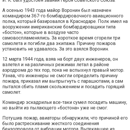
И. К. был удостоен звания Героя Советского Союза.
А осенью 1943 года майор Воронин был назначен
командиром 367-го бомбардировочного авиационного
полка, который базировался в Краснодаре. Полк имел на
вооружении американские бомбардировщики типа
«бостон», которые в воздухе часто
самовоспламенялись. За короткое время сгорели три
самолета и погибли два экипажа. Причину пожаров
установить не удавалось. За это взялся Воронин.
12 марта 1944 года, взяв на борт двух инженеров, он
взлетел и на различных режимах летал в районе
аэродрома до тех пор, пока не вспыхнул правый мотор.
Узнав, что инженеры не смогли определить причину
пожара, приказал им выпрыгнуть с парашютами, а сам
пытался сбить пламя скольжением и посадить горящий
самолет.
Командир эскадрильи все-таки сумел посадить машину,
но выйти из пылающего «бостона» уже не смог.
Потушив пожар, авиаторы обнаружили, что причиной его
было растрескивание жесткого соединения
бензопровода от вибрации мотора. Вытекавшее из