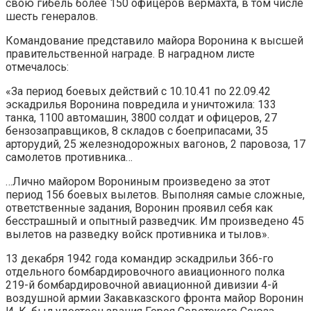
свою гибель более 150 офицеров вермахта, в том числе
шесть генералов.
Командование представило майора Воронина к высшей
правительственной награде. В наградном листе
отмечалось:
«За период боевых действий с 10.10.41 по 22.09.42
эскадрилья Воронина повредила и уничтожила: 133
танка, 1100 автомашин, 3800 солдат и офицеров, 27
бензозаправщиков, 8 складов с боеприпасами, 35
арторудий, 25 железнодорожных вагонов, 2 паровоза, 17
самолетов противника…
…Лично майором Ворониным произведено за этот
период 156 боевых вылетов. Выполняя самые сложные,
ответственные задания, Воронин проявил себя как
бесстрашный и опытный разведчик. Им произведено 45
вылетов на разведку войск противника и тылов».
13 декабря 1942 года командир эскадрильи 366-го
отдельного бомбардировочного авиационного полка
219-й бомбардировочной авиационной дивизии 4-й
воздушной армии Закавказского фронта майор Воронин