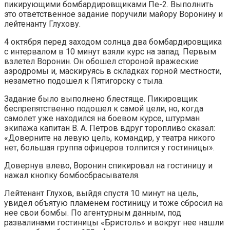
пикирующими бомбардировщиками Пе-2. Выполнить
это ответственное задание поручили майору Воронину и
лейтенанту Глухову.
4 октября перед заходом солнца два бомбардировщика
с интервалом в 10 минут взяли курс на запад. Первым
взлетел Воронин. Он обошел стороной вражеские
аэродромы и, маскируясь в складках горной местности,
незаметно подошел к Пятигорску с тыла.
Задание было выполнено блестяще. Пикировщик
беспрепятственно подошел к самой цели, но, когда
самолет уже находился на боевом курсе, штурман
экипажа капитан В. А. Петров вдруг торопливо сказал:
«Доверните на левую цель, командир, у театра никого
нет, большая группа офицеров толпится у гостиницы».
Довернув влево, Воронин спикировал на гостиницу и
нажал кнопку бомбосбрасывателя.
Лейтенант Глухов, выйдя спустя 10 минут на цель,
увидел объятую пламенем гостиницу и тоже сбросил на
нее свои бомбы. По агентурным данным, под
развалинами гостиницы «Бристоль» и вокруг нее нашли