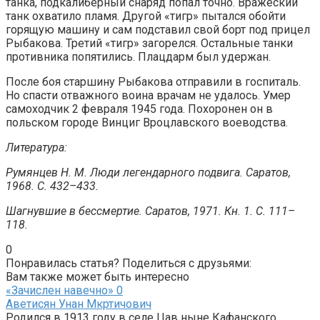
танка, подкалиберный снаряд попал точно. Вражеский
танк охватило пламя. Другой «тигр» пытался обойти
горящую машину и сам подставил свой борт под прицел
Рыбакова. Третий «тигр» загорелся. Остальные танки
противника попятились. Плацдарм был удержан.
После боя старшину Рыбакова отправили в госпиталь.
Но спасти отважного воина врачам не удалось. Умер
самоходчик 2 февраля 1945 года. Похоронен он в
польском городе Винциг Вроцлавского воеводства.
Литература:
Румянцев Н. М. Люди легендарного подвига. Саратов,
1968. С. 432–433.
Шагнувшие в бессмертие. Саратов, 1971. Кн. 1. С. 111–
118.
0
Понравилась статья? Поделиться с друзьями:
Вам также может быть интересно
«Зачислен навечно»
0
Аветисян Унан Мкртичович
Родился в 1913 году в селе Цав ныне Кафанского