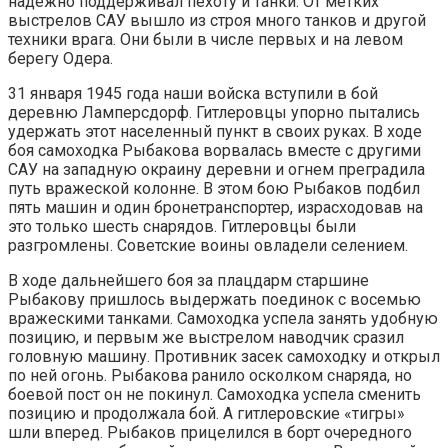
надежно поддерживал пехоту и танки. От метких
выстрелов САУ вышло из строя много танков и другой
техники врага. Они были в числе первых и на левом
берегу Одера.
31 января 1945 года наши войска вступили в бой
деревню Ламперсдорф. Гитлеровцы упорно пытались
удержать этот населенный пункт в своих руках. В ходе
боя самоходка Рыбакова ворвалась вместе с другими
САУ на западную окраину деревни и огнем преградила
путь вражеской колонне. В этом бою Рыбаков подбил
пять машин и один бронетранспортер, израсходовав на
это только шесть снарядов. Гитлеровцы были
разгромлены. Советские воины овладели селением.
В ходе дальнейшего боя за плацдарм старшине
Рыбакову пришлось выдержать поединок с восемью
вражескими танками. Самоходка успела занять удобную
позицию, и первым же выстрелом наводчик сразил
головную машину. Противник засек самоходку и открыл
по ней огонь. Рыбакова ранило осколком снаряда, но
боевой пост он не покинул. Самоходка успела сменить
позицию и продолжала бой. А гитлеровские «тигры»
шли вперед. Рыбаков прицелился в борт очередного