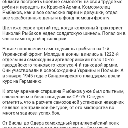
области построить боевые самолеты на свои трудовые
рубли и передать их Красной Армии. Комсомолец
Рыбаков, как и все сельские парни и девушки, отдал
все заработанные деньги в фонд помощи фронту.
Шел уже сорок третий год, когда колхозный тракторист
Николай Рыбаков надел солдатскую шинель. Попал он в
части самоходной артиллерии.
Новое пополнение самоходчиков прибыло на 1-й
Украинский фронт. Молодые воины влились в 1222-й
отдельный самоходный артиллерийский полк 10-го
гвардейского танкового корпуса 4-й танковой армии.
Они участвовали в освобождении Украины и Польши. А
в январе 1945 года с Сандомирского плацдарма взяли
курс на Германию.
К этому времени старшина Рыбаков уже был опытным,
закаленным в боях наводчиком СУ-76. Следует
отметить, что в расчете самоходной установки наводчик
являлся центральной фигурой, от его мастерства во
многом зависел успех боя.
От Вислы до Одера самоходный артиллерийский полк