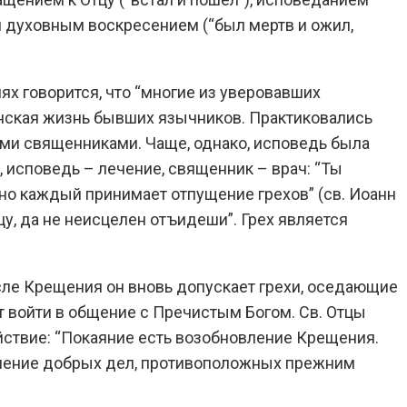
 и духовным воскресением (“был мертв и ожил,
х говорится, что “многие из уверовавших
ианская жизнь бывших язычников. Практиковались
кими священниками. Чаще, однако, исповедь была
, исповедь – лечение, священник – врач: “Ты
, но каждый принимает отпущение грехов” (св. Иоанн
цу, да не неисцелен отъидеши”. Грех является
осле Крещения он вновь допускает грехи, оседающие
ет войти в общение с Пречистым Богом. Св. Отцы
ствие: “Покаяние есть возобновление Крещения.
ршение добрых дел, противоположных прежним