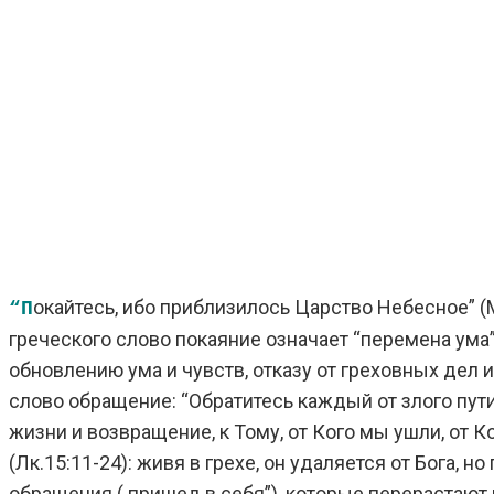
окайтесь, ибо приблизилось Царство Небесное” (
“П
греческого слово покаяние означает “перемена ума
обновлению ума и чувств, отказу от греховных де
слово обращение: “Обратитесь каждый от злого пути
жизни и возвращение, к Тому, от Кого мы ушли, от 
(Лк.15:11-24): живя в грехе, он удаляется от Бога, 
обращения ( пришед в себя”), которые перерастают 