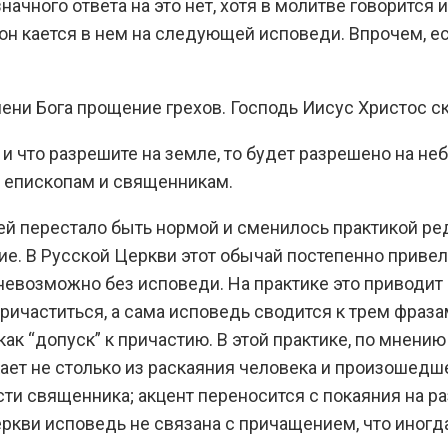
ачного ответа на это нет, хотя в молитве говорится 
он кается в нем на следующей исповеди. Впрочем, е
ени Бога прощение грехов. Господь Иисус Христос с
 и что разрешите на земле, то будет разрешено на неб
– епископам и священникам.
ией перестало быть нормой и сменилось практикой ре
ие. В Русской Церкви этот обычай постепенно привел
невозможно без исповеди. На практике это приводит 
частиться, а сама исповедь сводится к трем фразам
ак “допуск” к причастию. В этой практике, по мнени
кает не столько из раскаяния человека и произошедш
сти священника; акцент переносится с покаяния на 
ркви исповедь не связана с причащением, что иногд