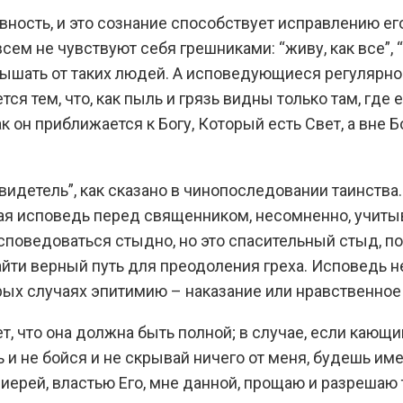
ость, и это сознание способствует исправлению его 
сем не чувствуют себя грешниками: “живу, как все”, “
лышать от таких людей. А исповедующиеся регулярно
я тем, что, как пыль и грязь видны только там, где ес
ак он приближается к Богу, Который есть Свет, а вне 
видетель”, как сказано в чинопоследовании таинства
ая исповедь перед священником, несомненно, учитыв
 исповедоваться стыдно, но это спасительный стыд, 
и верный путь для преодоления греха. Исповедь не 
орых случаях эпитимию – наказание или нравственное
что она должна быть полной; в случае, если кающий
и не бойся и не скрывай ничего от меня, будешь име
иерей, властью Его, мне данной, прощаю и разрешаю т