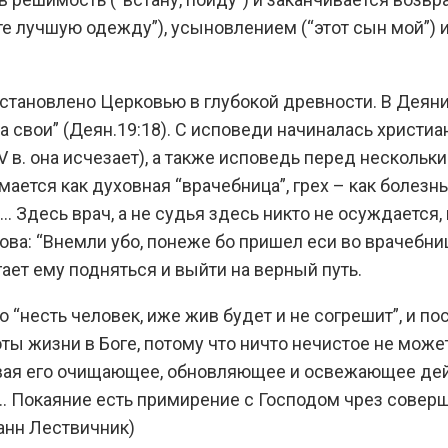
ите лучшую одежду”), усыновлением (“этот сын мой”)
становлено Церковью в глубокой древности. В Деяния
ла свои” (Деян.19:18). С исповеди начиналась христ
V в. она исчезает), а также исповедь перед несколь
ается как духовная “врачебница”, грех – как болезнь
… Здесь врач, а не судья здесь никто не осуждается
лова: “Внемли убо, понеже бо пришел еси во врачебни
ет ему подняться и выйти на верный путь.
 “несть человек, иже жив будет и не согрешит”, и п
ноты жизни в Боге, потому что ничто нечистое не мож
вая его очищающее, обновляющее и освежающее дей
и… Покаяние есть примирение с Господом чрез сове
оанн Лествичник)