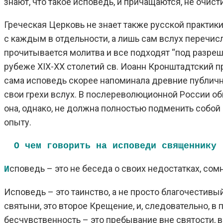
знают, что такое исповедь, и причащаются, не очист
Греческая Церковь не знает также русской практик
с каждым в отдельности, а лишь сам вслух перечисля
прочитывается молитва и все подходят “под разреше
рубеже XIX-XX столетий св. Иоанн Кронштадтский 
сама исповедь скорее напоминала древние публичны
свои грехи вслух. В послереволюционной России о
она, однако, не должна полностью подменить собой
опыту.
О чем говорить на исповеди священнику
споведь – это не беседа о своих недостатках, сом
И
Исповедь – это таинство, а не просто благочестив
святыни, это второе Крещение, и, следовательно, в
бесчувственность – это пребывание вне святости, в