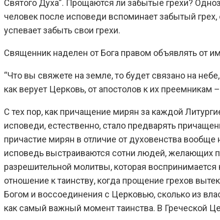
Святого Духа”. Прощаются ли забытые грехи? Однозн
человек после исповеди вспоминает забытый грех, 
успевает забыть свои грехи.
Священник наделен от Бога правом объявлять от им
“Что вы свяжете на земле, то будет связано на небе,
как верует Церковь, от апостолов к их преемникам 
С тех пор, как причащение мирян за каждой Литург
исповеди, естественно, стало предварять причащен
причастие мирян в отличие от духовенства вообще 
исповедь выстраиваются сотни людей, желающих при
разрешительной молитвы, которая воспринимается к
отношение к таинству, когда прощение грехов выте
Богом и воссоединения с Церковью, сколько из вла
как самый важный момент таинства. В Греческой Це