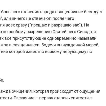
е большого стечения народа священник не беседует
, или ничего не отвечают; после чего
ля всех сразу (“прощаю и разрешаю вас”). На
но по особому разрешению Святейшего Синода, и
 как все присутствующие одновременно называли
рамов и священников. Будучи вынужденной мерой,
ствие которой известно всякому верующему по
е.
 жажда очищения, которая происходит от ощущения
тости. Раскаяние – первая степень святости, а