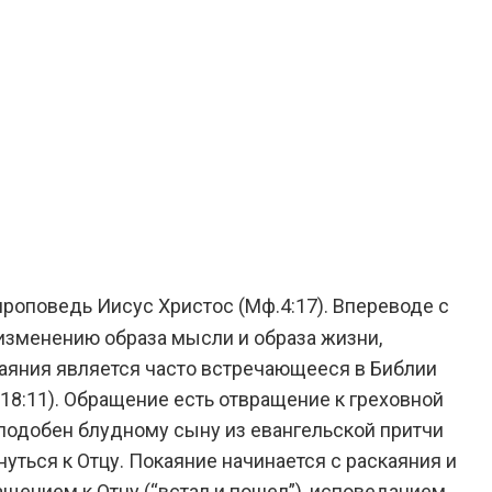
проповедь Иисус Христос (Мф.4:17). Впереводе с
 изменению образа мысли и образа жизни,
каяния является часто встречающееся в Библии
.18:11). Обращение есть отвращение к греховной
к подобен блудному сыну из евангельской притчи
рнуться к Отцу. Покаяние начинается с раскаяния и
ащением к Отцу (“встал и пошел”), исповеданием