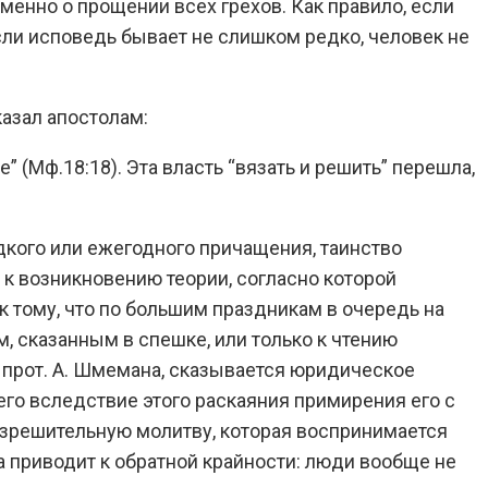
именно о прощении всех грехов. Как правило, если
сли исповедь бывает не слишком редко, человек не
казал апостолам:
е” (Мф.18:18). Эта власть “вязать и решить” перешла,
дкого или ежегодного причащения, таинство
 к возникновению теории, согласно которой
к тому, что по большим праздникам в очередь на
, сказанным в спешке, или только к чтению
ю прот. А. Шмемана, сказывается юридическое
его вследствие этого раскаяния примирения его с
разрешительную молитву, которая воспринимается
а приводит к обратной крайности: люди вообще не