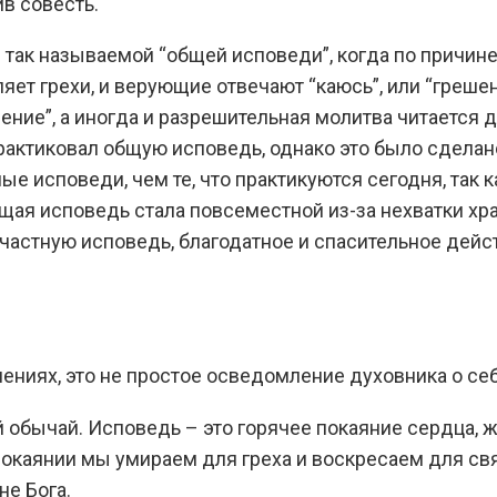
ив совесть.
и так называемой “общей исповеди”, когда по причин
ет грехи, и верующие отвечают “каюсь”, или “грешен”
ние”, а иногда и разрешительная молитва читается д
практиковал общую исповедь, однако это было сдела
е исповеди, чем те, что практикуются сегодня, так
бщая исповедь стала повсеместной из-за нехватки х
 частную исповедь, благодатное и спасительное дей
нениях, это не простое осведомление духовника о себ
ый обычай. Исповедь – это горячее покаяние сердца,
 покаянии мы умираем для греха и воскресаем для свя
не Бога.