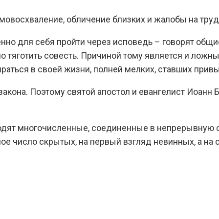
мовосхваление, обличение близких и жалобы на труд
о для себя пройти через исповедь – говорят общие
но тяготить совесть. Причиной тому является и ложн
раться в своей жизни, полней мелких, ставших прив
акона. Поэтому святой апостол и евангелист Иоанн Б
 входят многочисленные, соединенные в непрерывную 
ое число скрытых, на первый взгляд невинных, а на