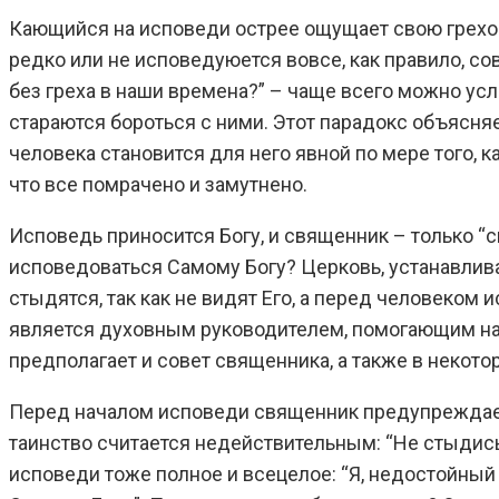
Кающийся на исповеди острее ощущает свою греховн
редко или не исповедуюется вовсе, как правило, сов
без греха в наши времена?” – чаще всего можно ус
стараются бороться с ними. Этот парадокс объясняетс
человека становится для него явной по мере того, к
что все помрачено и замутнено.
Исповедь приносится Богу, и священник – только “с
исповедоваться Самому Богу? Церковь, устанавлив
стыдятся, так как не видят Его, а перед человеком
является духовным руководителем, помогающим найт
предполагает и совет священника, а также в некот
Перед началом исповеди священник предупреждает, 
таинство считается недействительным: “Не стыдись 
исповеди тоже полное и всецелое: “Я, недостойный 