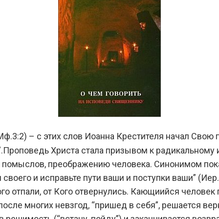
Мф.3:2) – с этих слов Иоанна Крестителя начал Свою 
”.Проповедь Христа стала призывом к радикальному
л и помыслов, преображению человека. Синонимом по
 своего и исправьте пути ваши и поступки ваши” (Иер
Кого отпали, от Кого отвернулись. Кающиийся челове
но после многих невзгод, “пришед в себя”, решается ве
в решимость (“встану, пойду”) и заканчивается возвр