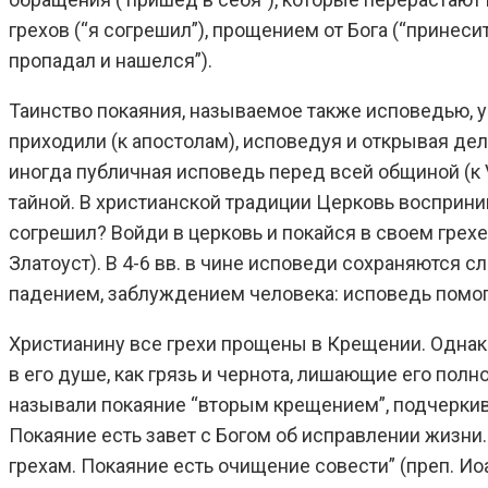
грехов (“я согрешил”), прощением от Бога (“принес
пропадал и нашелся”).
Таинство покаяния, называемое также исповедью, у
приходили (к апостолам), исповедуя и открывая де
иногда публичная исповедь перед всей общиной (к 
тайной. В христианской традиции Церковь восприним
согрешил? Войди в церковь и покайся в своем грехе
Златоуст). В 4-6 вв. в чине исповеди сохраняются с
падением, заблуждением человека: исповедь помога
Христианину все грехи прощены в Крещении. Однако
в его душе, как грязь и чернота, лишающие его пол
называли покаяние “вторым крещением”, подчерки
Покаяние есть завет с Богом об исправлении жизн
грехам. Покаяние есть очищение совести” (преп. И