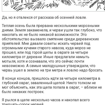
Да, но я отвлекся от рассказа об осенней ловле.
Теплая осень была прервана несколькими морозными
днями. Земля закаменела, и черви ушли так глубоко, что
накопать их не было никакой возможности. Это
обстоятельство вызвало смятение среди деревенских
приятелей. Мне давали советы искать червей под
огромными кучами старого навоза, куда мороз не
прошел, или под горой щепы в овраге за четыре
километра от деревни. Иные предлагали намыть
мотыля, хотя и сознавали, что это сейчас почти
невозможно. А самые малодушные утверждали, что
червь ушел в землю на три метра и ловлю надо бросать.
В конце концов, пришлось идти за четыре километра в
глубокий овраг, заваленный щепой. Никто толком не
мог объяснить, как эта щепа попала в овраг, – вблизи не
было никаких построек.
Я рылся в щепе несколько часов и накопал всего
тридцать-сорок червей.