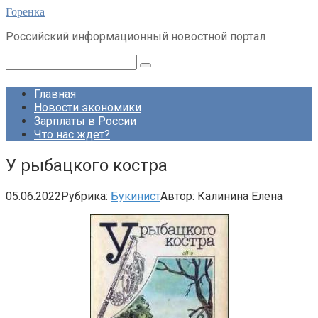
Перейти
Горенка
к
Российский информационный новостной портал
контенту
Поиск:
Главная
Новости экономики
Зарплаты в России
Что нас ждет?
У рыбацкого костра
05.06.2022
Рубрика:
Букинист
Автор:
Калинина Елена