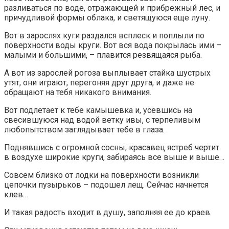
разливаться по воде, отражающей и прибрежный лес, и
причудливой формы облака, и светящуюся еще луну.
Вот в зарослях куги раздался всплеск и поплыли по
поверхности воды круги. Вот вся вода покрылась ими –
малыми и большими, – плавится резвящаяся рыба.
А вот из зарослей рогоза выплывает стайка шустрых
утят, они играют, перегоняя друг друга, и даже не
обращают на тебя никакого внимания.
Вот подлетает к тебе камышевка и, усевшись на
свесившуюся над водой ветку ивы, с терпеливым
любопытством заглядывает тебе в глаза.
Поднявшись с огромной сосны, красавец ястреб чертит
в воздухе широкие круги, забираясь все выше и выше…
Совсем близко от лодки на поверхности возникли
цепочки пузырьков – подошел лещ. Сейчас начнется
клев…
И такая радость входит в душу, заполняя ее до краев.