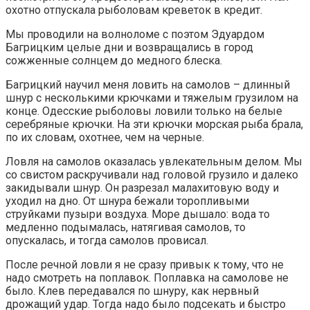
охотно отпускала рыболовам креветок в кредит.
Мы проводили на волноломе с поэтом Эдуардом
Багрицким целые дни и возвращались в город
сожженные солнцем до медного блеска.
Багрицкий научил меня ловить на самолов – длинный
шнур с несколькими крючками и тяжелым грузилом на
конце. Одесские рыболовы ловили только на белые
серебряные крючки. На эти крючки морская рыба брала,
по их словам, охотнее, чем на черные.
Ловля на самолов оказалась увлекательным делом. Мы
со свистом раскручивали над головой грузило и далеко
закидывали шнур. Он разрезал малахитовую воду и
уходил на дно. От шнура бежали торопливыми
струйками пузыри воздуха. Море дышало: вода то
медленно подымалась, натягивая самолов, то
опускалась, и тогда самолов провисал.
После речной ловли я не сразу привык к тому, что не
надо смотреть на поплавок. Поплавка на самолове не
было. Клев передавался по шнуру, как нервный
дрожащий удар. Тогда надо было подсекать и быстро