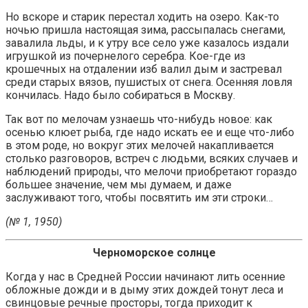
Но вскоре и старик перестал ходить на озеро. Как-то
ночью пришла настоящая зима, рассыпалась снегами,
завалила льды, и к утру все село уже казалось издали
игрушкой из почернелого серебра. Кое-где из
крошечных на отдалении изб валил дым и застревал
среди старых вязов, пушистых от снега. Осенняя ловля
кончилась. Надо было собираться в Москву.
Так вот по мелочам узнаешь что-нибудь новое: как
осенью клюет рыба, где надо искать ее и еще что-либо
в этом роде, но вокруг этих мелочей накапливается
столько разговоров, встреч с людьми, всяких случаев и
наблюдений природы, что мелочи приобретают гораздо
большее значение, чем мы думаем, и даже
заслуживают того, чтобы посвятить им эти строки…
(№ 1, 1950)
Черноморское солнце
Когда у нас в Средней России начинают лить осенние
обложные дожди и в дыму этих дождей тонут леса и
свинцовые речные просторы, тогда приходит к