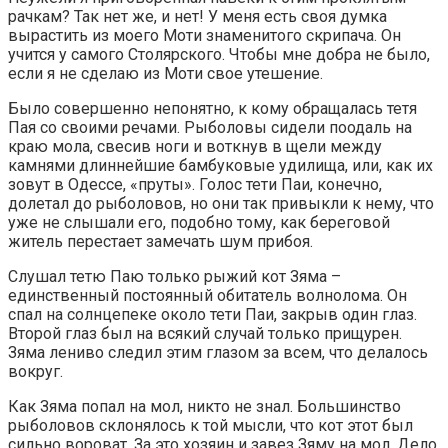
рачкам? Так нет же, и нет! У меня есть своя думка
вырастить из моего Моти знаменитого скрипача. Он
учится у самого Столярского. Чтобы мне добра не было,
если я не сделаю из Моти свое утешение.
Было совершенно непонятно, к кому обращалась тетя
Пая со своими речами. Рыболовы сидели поодаль на
краю мола, свесив ноги и воткнув в щели между
камнями длиннейшие бамбуковые удилища, или, как их
зовут в Одессе, «пруты». Голос тети Паи, конечно,
долетал до рыболовов, но они так привыкли к нему, что
уже не слышали его, подобно тому, как береговой
житель перестает замечать шум прибоя.
Слушал тетю Паю только рыжий кот Зяма –
единственный постоянный обитатель волнолома. Он
спал на солнцепеке около тети Паи, закрыв один глаз.
Второй глаз был на всякий случай только прищурен.
Зяма лениво следил этим глазом за всем, что делалось
вокруг.
Как Зяма попал на мол, никто не знал. Большинство
рыболовов склонялось к той мысли, что кот этот был
сильно вороват. За это хозяин и завез Зяму на мол. Дело