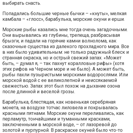
выбирать снасть.
Попадались большие черные бычки – «кнуты», мелкая
камбала – «глосс», барабулька, морские окуни и ерши.
Морские рыбы казались мне тогда очень загадочными.
Они вырывались из глубины, трепеща, разбрасывая
брызги, и падали на горячие камни волнолома, как
сказочные существа из далекого прохладного мира. Все
в них было удивительным: не только радужный блеск и
странная окраска, но и острый свежий запах. «Может
быть, – думал я, – так пахнут коралловые рифы» (хотя
этих рифов на Черном море и не было). А может быть,
рыбы пахли пузыристыми морскими водорослями. Или
морской водой с ее великолепной и неиссякаемой
свежестью. Запах этот был похож на дыхание озона
после длинной и веселой грозы.
Барабулька, блестящая, как новенькая серебряная
монета, на воздухе тотчас лиловела и покрывалась
красными пятнами. Морские окуни переливались, как
перламутр, тончайшими и туманными красками,
заключенными в морской воде, – от лазоревой до
золотой и пурпурной. В раскраске окуней было что-то