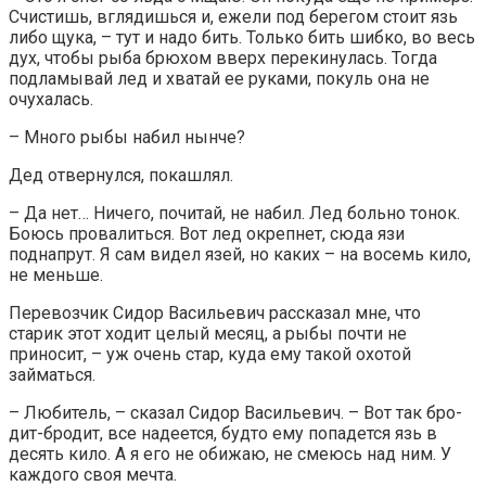
Счистишь, вглядишься и, ежели под берегом стоит язь
либо щука, – тут и надо бить. Только бить шибко, во весь
дух, чтобы рыба брюхом вверх перекинулась. Тогда
подламывай лед и хватай ее руками, покуль она не
очухалась.
– Много рыбы набил нынче?
Дед отвернулся, покашлял.
– Да нет… Ничего, почитай, не набил. Лед больно тонок.
Боюсь провалиться. Вот лед окрепнет, сюда язи
поднапрут. Я сам видел язей, но каких – на восемь кило,
не меньше.
Перевозчик Сидор Васильевич рассказал мне, что
старик этот ходит целый месяц, а рыбы почти не
приносит, – уж очень стар, куда ему такой охотой
займаться.
– Любитель, – сказал Сидор Васильевич. – Вот так бро-
дит-бродит, все надеется, будто ему попадется язь в
десять кило. А я его не обижаю, не смеюсь над ним. У
каждого своя мечта.