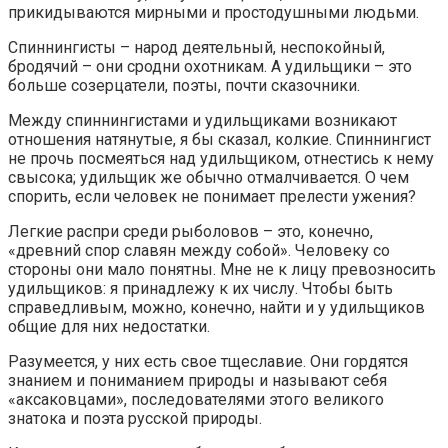
прикидываются мирными и простодушными людьми.
Спиннингисты – народ деятельный, неспокойный,
бродячий – они сродни охотникам. А удильщики – это
больше созерцатели, поэты, почти сказочники.
Между спиннингистами и удильщиками возникают
отношения натянутые, я бы сказал, колкие. Спиннингист
не прочь посмеяться над удильщиком, отнестись к нему
свысока; удильщик же обычно отмалчивается. О чем
спорить, если человек не понимает прелести ужения?
Легкие распри среди рыболовов – это, конечно,
«древний спор славян между собой». Человеку со
стороны они мало понятны. Мне не к лицу превозносить
удильщиков: я принадлежу к их числу. Чтобы быть
справедливым, можно, конечно, найти и у удильщиков
общие для них недостатки.
Разумеется, у них есть свое тщеславие. Они гордятся
знанием и пониманием природы и называют себя
«аксаковцами», последователями этого великого
знатока и поэта русской природы.