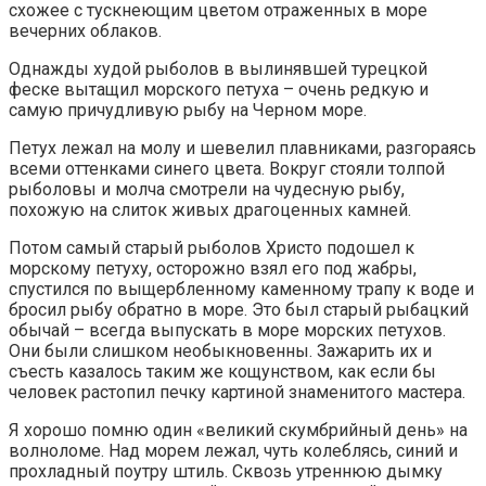
схожее с тускнеющим цветом отраженных в море
вечерних облаков.
Однажды худой рыболов в вылинявшей турецкой
феске вытащил морского петуха – очень редкую и
самую причудливую рыбу на Черном море.
Петух лежал на молу и шевелил плавниками, разгораясь
всеми оттенками синего цвета. Вокруг стояли толпой
рыболовы и молча смотрели на чудесную рыбу,
похожую на слиток живых драгоценных камней.
Потом самый старый рыболов Христо подошел к
морскому петуху, осторожно взял его под жабры,
спустился по выщербленному каменному трапу к воде и
бросил рыбу обратно в море. Это был старый рыбацкий
обычай – всегда выпускать в море морских петухов.
Они были слишком необыкновенны. Зажарить их и
съесть казалось таким же кощунством, как если бы
человек растопил печку картиной знаменитого мастера.
Я хорошо помню один «великий скумбрийный день» на
волноломе. Над морем лежал, чуть колеблясь, синий и
прохладный поутру штиль. Сквозь утреннюю дымку