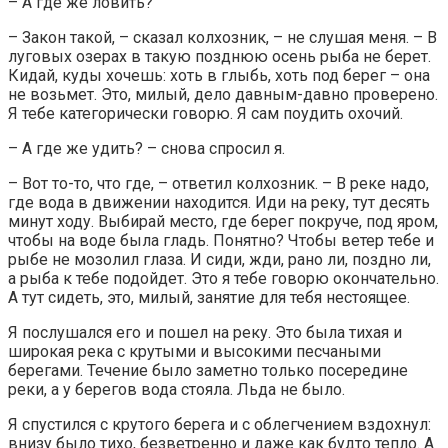
– А где же ловить?
– Закон такой, – сказал колхозник, – не слушая меня. – В
луговых озерах в такую позднюю осень рыба не берет.
Кидай, куды хочешь: хоть в глыбь, хоть под берег – она
не возьмет. Это, милый, дело давным-давно проверено.
Я тебе категорически говорю. Я сам поудить охочий.
– А где же удить? – снова спросил я.
– Вот то-то, что где, – ответил колхозник. – В реке надо,
где вода в движении находится. Иди на реку, тут десять
минут ходу. Выбирай место, где берег покруче, под яром,
чтобы на воде была гладь. Понятно? Чтобы ветер тебе и
рыбе не мозолил глаза. И сиди, жди, рано ли, поздно ли,
а рыба к тебе подойдет. Это я тебе говорю окончательно.
А тут сидеть, это, милый, занятие для тебя нестоящее.
Я послушался его и пошел на реку. Это была тихая и
широкая река с крутыми и высокими песчаными
берегами. Течение было заметно только посередине
реки, а у берегов вода стояла. Льда не было.
Я спустился с крутого берега и с облегчением вздохнул:
внизу было тихо, безветренно и даже как будто тепло. А