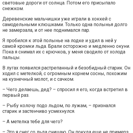
световые дороги от солнца. Потом его присыпало
снежком.
Деревенские мальчишки уже играли в хоккей с
самодельными клюшками. Только одна полынья долго
не замерзала, и от нее поднимался пар.
Я пробился к этой полынье на лодке и удил в ней у
самой кромки льда. Брали осторожно и медленно окуни.
Пока я снимал их с крючков, у меня сводило от холода
пальцы.
В лугах появился растрепанный и безобидный старик. Он
ходил с метелкой, с огромным корнем сосны, похожим
на кузнечный молот, и с сачком.
– Чего делаешь, дед? – спросил я его, когда встретил в
первый раз.
– Рыбу колочу подо льдом, по лужам, – признался
старик и застенчиво усмехнулся.
– А метелка тебе для чего?
– Это я снег со льда счищаю. Он покуда еще не примерз.