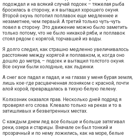
подождал и на всякий случай подсек – тяжелая рыба
бросилась в сторону, и я вытащил хорошего окуня.
Второй окунь потопил поплавок еще медленнее и
незаметнее, чем первый. А третий только чуть-чуть
повел в сторону. Это движение можно было заметить
только потому, что не было никакой ряби, и поплавок
стоял рядом с корягой, торчавшей из воды.
Я долго следил, как страшно медленно увеличивалось
расстояние между корягой и поплавком, и, когда оно
дошло до метра, – подсек и вытащил толстого окуня.
Все окуни были холодные, как льдинки.
А снег все падал и падал, и на глазах у меня бурая земля,
лишь кое-где расцвеченная лозняком с красной, почти
алой корой, превращалась в тихую белую пелену.
Колхозник оказался прав. Несколько дней подряд я
проверял его слова. Клевало только на реках и то в
затишливых и безветренных местах.
С каждым днем лед все больше и больше затягивал
реки, озера и старицы. Вначале он был тонкий и
прозрачный и по нему ложились, как на море, белые