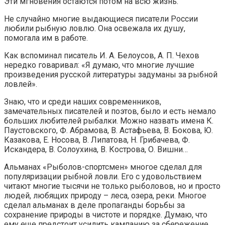
Эти мгновения остаются потом на всю жизнь.
Не случайно многие выдающиеся писатели России
любили рыбную ловлю. Она освежала их душу,
помогала им в работе.
Как вспоминал писатель И. А. Белоусов, А. П. Чехов
нередко говаривал: «Я думаю, что многие лучшие
произведения русской литературы задуманы за рыбной
ловлей».
Знаю, что и среди наших современников,
замечательных писателей и поэтов, было и есть немало
больших любителей рыбалки. Можно назвать имена К.
Паустовского, Ф. Абрамова, В. Астафьева, В. Бокова, Ю.
Казакова, Е. Носова, В. Липатова, Н. Грибачева, Ф.
Искандера, В. Солоухина, В. Кострова, О. Вишни…
Альманах «Рыболов-спортсмен» многое сделал для
популяризации рыбной ловли. Его с удовольствием
читают многие тысячи не только рыболовов, но и просто
людей, любящих природу – леса, озера, реки. Многое
сделал альманах в деле пропаганды борьбы за
сохранение природы в чистоте и порядке. Думаю, что
ему еще предстоит усилить кампанию за сбережение