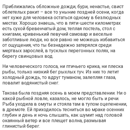
Приближались обложные дожди, бури, ненастье, свист
облетелых ракит – все то уныние поздней осени, когда
нет хуже для человека остаться одному в безлюдных
местах. Хорошо знаешь, что в пяти-шести километрах
есть сухой бревенчатый дом, теплая постель, стол с
книгами, кривенький певучий самовар и веселые
заботливые люди, но все равно не можешь избавиться
от ощущения, что ты безнадежно затерялся среди
мертвых зарослей, в тусклых перегонных полях, на
берегу свинцовых вод.
Ни человеческого голоса, ни птичьего крика, ни плеска
рыбы, только низкий бег рыхлых туч. Из них то летит
холодный дождь, то вдруг туманом, залепляя глаза,
повалит водянистый снег.
Такова была поздняя осень в моем представлении. Ни о
какой рыбной ловле, казалось, не могло быть и речи.
Рыба уходила в омуты и стояла там в тупом оцепенении,
в дремоте. Ей приходилось тесниться во мраке осенних
глубин и день и ночь слышать, как шумит над головой
окаянный ветер и все плещет волна, размывая
глинистый берег.