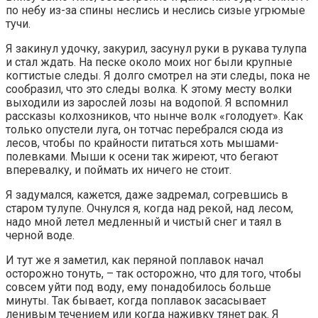
по небу из-за спины неслись и неслись сизые угрюмые
тучи.
Я закинул удочку, закурил, засунул руки в рукава тулупа
и стал ждать. На песке около моих ног были крупные
когтистые следы. Я долго смотрел на эти следы, пока не
сообразил, что это следы волка. К этому месту волки
выходили из зарослей лозы на водопой. Я вспомнил
рассказы колхозников, что нынче волк «голодует». Как
только опустели луга, он тотчас перебрался сюда из
лесов, чтобы по крайности питаться хоть мышами-
полевками. Мыши к осени так жиреют, что бегают
вперевалку, и поймать их ничего не стоит.
Я задумался, кажется, даже задремал, согревшись в
старом тулупе. Очнулся я, когда над рекой, над лесом,
надо мной летел медленный и чистый снег и таял в
черной воде.
И тут же я заметил, как перяной поплавок начал
осторожно тонуть, – так осторожно, что для того, чтобы
совсем уйти под воду, ему понадобилось больше
минуты. Так бывает, когда поплавок засасывает
ленивым течением или когда наживку тянет рак. Я