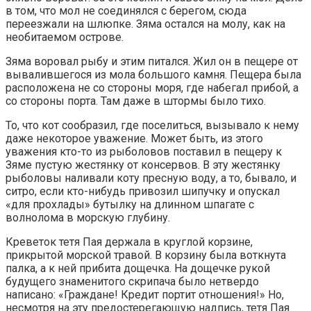
в том, что мол не соединялся с берегом, сюда
переезжали на шлюпке. Зяма остался на молу, как на
необитаемом острове.
Зяма воровал рыбу и этим питался. Жил он в пещере от
вывалившегося из мола большого камня. Пещера была
расположена не со стороны моря, где набегал прибой, а
со стороны порта. Там даже в штормы было тихо.
То, что кот сообразил, где поселиться, вызывало к нему
даже некоторое уважение. Может быть, из этого
уважения кто-то из рыболовов поставил в пещеру к
Зяме пустую жестянку от консервов. В эту жестянку
рыболовы наливали коту пресную воду, а то, бывало, и
ситро, если кто-нибудь привозил шипучку и опускал
«для прохлады» бутылку на длинном шпагате с
волнолома в морскую глубину.
Креветок тетя Пая держала в круглой корзине,
прикрытой морской травой. В корзину была воткнута
палка, а к ней прибита дощечка. На дощечке рукой
будущего знаменитого скрипача было нетвердо
написано: «Граждане! Кредит портит отношения!» Но,
несмотря на эту предостерегающую надпись, тетя Пая