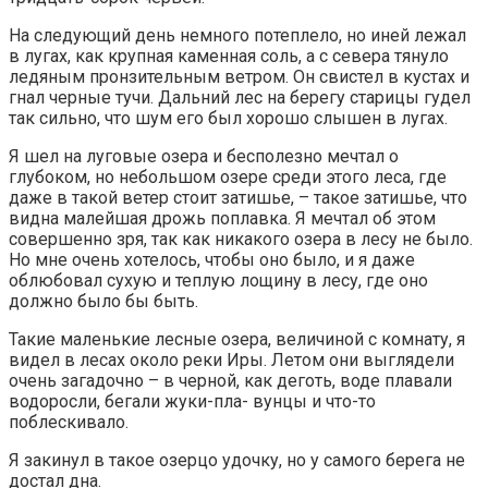
На следующий день немного потеплело, но иней лежал
в лугах, как крупная каменная соль, а с севера тянуло
ледяным пронзительным ветром. Он свистел в кустах и
гнал черные тучи. Дальний лес на берегу старицы гудел
так сильно, что шум его был хорошо слышен в лугах.
Я шел на луговые озера и бесполезно мечтал о
глубоком, но небольшом озере среди этого леса, где
даже в такой ветер стоит затишье, – такое затишье, что
видна малейшая дрожь поплавка. Я мечтал об этом
совершенно зря, так как никакого озера в лесу не было.
Но мне очень хотелось, чтобы оно было, и я даже
облюбовал сухую и теплую лощину в лесу, где оно
должно было бы быть.
Такие маленькие лесные озера, величиной с комнату, я
видел в лесах около реки Иры. Летом они выглядели
очень загадочно – в черной, как деготь, воде плавали
водоросли, бегали жуки-пла- вунцы и что-то
поблескивало.
Я закинул в такое озерцо удочку, но у самого берега не
достал дна.