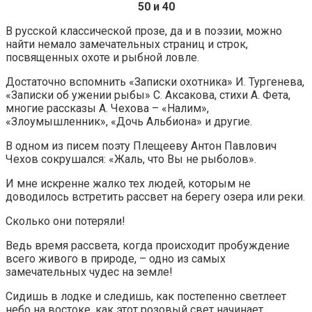
50 и 40
В русской классической прозе, да и в поэзии, можно
найти немало замечательных страниц и строк,
посвященных охоте и рыбной ловле.
Достаточно вспомнить «Записки охотника» И. Тургенева,
«Записки об ужении рыбы» С. Аксакова, стихи А. Фета,
многие рассказы А. Чехова – «Налим»,
«Злоумышленник», «Дочь Альбиона» и другие.
В одном из писем поэту Плещееву Антон Павлович
Чехов сокрушался: «Жаль, что Вы не рыболов».
И мне искренне жалко тех людей, которым не
доводилось встретить рассвет на берегу озера или реки.
Сколько они потеряли!
Ведь время рассвета, когда происходит пробуждение
всего живого в природе, – одно из самых
замечательных чудес на земле!
Сидишь в лодке и следишь, как постепенно светлеет
небо на востоке, как этот розовый свет начинает