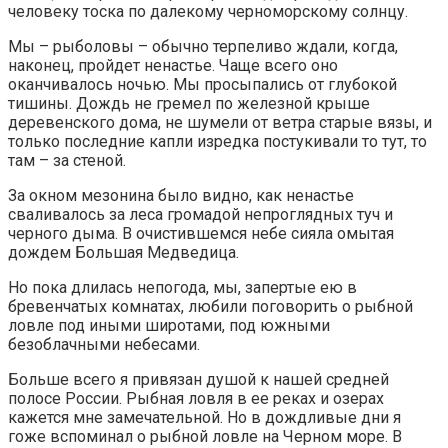
человеку тоска по далекому черноморскому солнцу.
Мы – рыболовы – обычно терпеливо ждали, когда,
наконец, пройдет ненастье. Чаще всего оно
оканчивалось ночью. Мы просыпались от глубокой
тишины. Дождь не гремел по железной крыше
деревенского дома, не шумели от ветра старые вязы, и
только последние капли изредка постукивали то тут, то
там – за стеной.
За окном мезонина было видно, как ненастье
сваливалось за леса громадой непроглядных туч и
черного дыма. В очистившемся небе сияла омытая
дождем Большая Медведица.
Но пока длилась непогода, мы, запертые ею в
бревенчатых комнатах, любили поговорить о рыбной
ловле под иными широтами, под южными
безоблачными небесами.
Больше всего я привязан душой к нашей средней
полосе России. Рыбная ловля в ее реках и озерах
кажется мне замечательной. Но в дождливые дни я
гоже вспоминал о рыбной ловле на Черном море. В