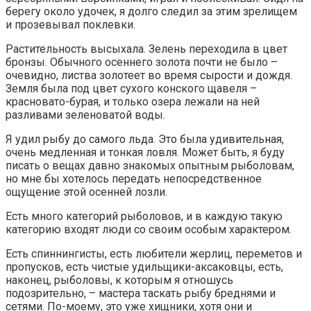
берегу около удочек, я долго следил за этим зрелищем
и прозевывал поклевки.
Растительность высыхала. Зелень переходила в цвет
бронзы. Обычного осеннего золота почти не было –
очевидно, листва золотеет во время сырости и дождя.
Земля была под цвет сухого конского щавеля –
красновато-бурая, и только озера лежали на ней
разливами зеленоватой воды.
Я удил рыбу до самого льда. Это была удивительная,
очень медленная и тонкая ловля. Может быть, я буду
писать о вещах давно знакомых опытным рыболовам,
но мне бы хотелось передать непосредственное
ощущение этой осенней лозли.
Есть много категорий рыболовов, и в каждую такую
категорию входят люди со своим особым характером.
Есть спиннингисты, есть любители жерлиц, переметов и
пропусков, есть чистые удильщики-аксаковцы, есть,
наконец, рыболовы, к которым я отношусь
подозрительно, – мастера таскать рыбу бреднями и
сетями. По-моему, это уже хищники, хотя они и