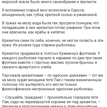
морской ловле было много своеобразия и прелести.
Я вспоминал старый мол-волнолом в Одессе,
изъеденный, как губка, крепкой солью и ржавчиной.
В лужах на молу вода была так прогрета солнцем, что
попадавшие в нее креветки тотчас умирали. При этом
они краснели, как крабы в кипятке.
Креветки сами по себе, конечно, не могли попасть в эти
лужи. Их роняли туда старики рыболовы.
Креветок продавали в толстых бумажных фунтиках. У
каждого рыболова торчало в кармане по два-три таких
фунтика вместе с горстью маслин, куском брынзы и
свежего арнаутского хлеба.
Торговала креветками – по-одесски «рачками» – тут же
на молу худая женщина тетя Пая с таким взвинченным
голосом, что вытерпеть его могли только
философически настроенные одесские рыболовы.
– Слушайте, граждане! – пронзительно говорила тетя
Пая, сидя на перевернутой корзине из-под креветок. –
Неужели я приговоренная навеки к этим проклятым