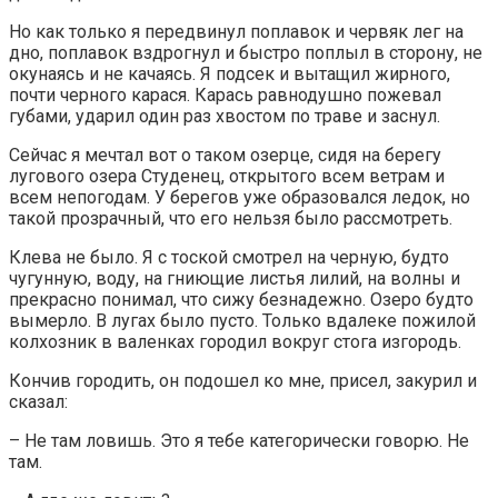
Но как только я передвинул поплавок и червяк лег на
дно, поплавок вздрогнул и быстро поплыл в сторону, не
окунаясь и не качаясь. Я подсек и вытащил жирного,
почти черного карася. Карась равнодушно пожевал
губами, ударил один раз хвостом по траве и заснул.
Сейчас я мечтал вот о таком озерце, сидя на берегу
лугового озера Студенец, открытого всем ветрам и
всем непогодам. У берегов уже образовался ледок, но
такой прозрачный, что его нельзя было рассмотреть.
Клева не было. Я с тоской смотрел на черную, будто
чугунную, воду, на гниющие листья лилий, на волны и
прекрасно понимал, что сижу безнадежно. Озеро будто
вымерло. В лугах было пусто. Только вдалеке пожилой
колхозник в валенках городил вокруг стога изгородь.
Кончив городить, он подошел ко мне, присел, закурил и
сказал:
– Не там ловишь. Это я тебе категорически говорю. Не
там.