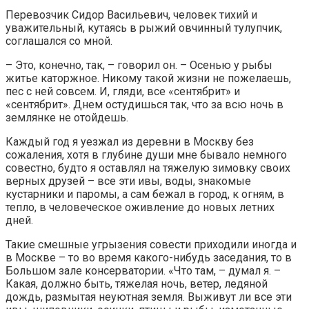
Перевозчик Сидор Васильевич, человек тихий и
уважительный, кутаясь в рыжий овчинный тулупчик,
соглашался со мной.
– Это, конечно, так, – говорил он. – Осенью у рыбы
житье каторжное. Никому такой жизни не пожелаешь,
пес с ней совсем. И, гляди, все «сентябрит» и
«сентябрит». Днем остудишься так, что за всю ночь в
землянке не отойдешь.
Каждый год я уезжал из деревни в Москву без
сожаления, хотя в глубине души мне бывало немного
совестно, будто я оставлял на тяжелую зимовку своих
верных друзей – все эти ивы, воды, знакомые
кустарники и паромы, а сам бежал в город, к огням, в
тепло, в человеческое оживление до новых летних
дней.
Такие смешные угрызения совести приходили иногда и
в Москве – то во время какого-нибудь заседания, то в
Большом зале консерватории. «Что там, – думал я. –
Какая, должно быть, тяжелая ночь, ветер, ледяной
дождь, размытая неуютная земля. Выживут ли все эти