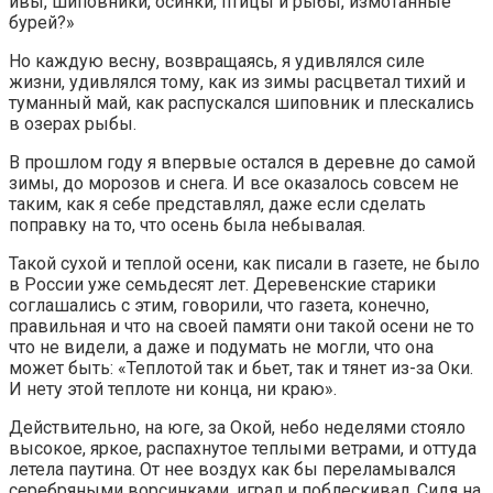
ивы, шиповники, осинки, птицы и рыбы, измотанные
бурей?»
Но каждую весну, возвращаясь, я удивлялся силе
жизни, удивлялся тому, как из зимы расцветал тихий и
туманный май, как распускался шиповник и плескались
в озерах рыбы.
В прошлом году я впервые остался в деревне до самой
зимы, до морозов и снега. И все оказалось совсем не
таким, как я себе представлял, даже если сделать
поправку на то, что осень была небывалая.
Такой сухой и теплой осени, как писали в газете, не было
в России уже семьдесят лет. Деревенские старики
соглашались с этим, говорили, что газета, конечно,
правильная и что на своей памяти они такой осени не то
что не видели, а даже и подумать не могли, что она
может быть: «Теплотой так и бьет, так и тянет из-за Оки.
И нету этой теплоте ни конца, ни краю».
Действительно, на юге, за Окой, небо неделями стояло
высокое, яркое, распахнутое теплыми ветрами, и оттуда
летела паутина. От нее воздух как бы переламывался
серебряными ворсинками, играл и поблескивал. Сидя на