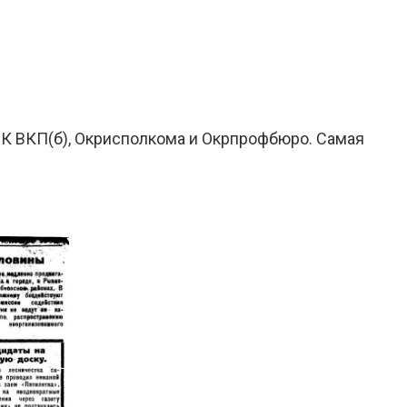
 СК ВКП(б), Окрисполкома и Окрпрофбюро. Самая